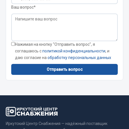
Вымпела
Ваш вопрос*
Показать ещё
Весь раздел
Нажимая на кнопку "Отправить вопрос", я
Смазочные материалы
соглашаюсь с
политикой конфиденциальности
, и
даю согласие на
обработку персональных данных
Масла
Охладжающие жидкости
Отправить вопрос
Технические жидкости
Весь раздел
МЕТИЗЫ
Болты
Иркутский Центр Снабжения — надёжный поставщик
Гайки