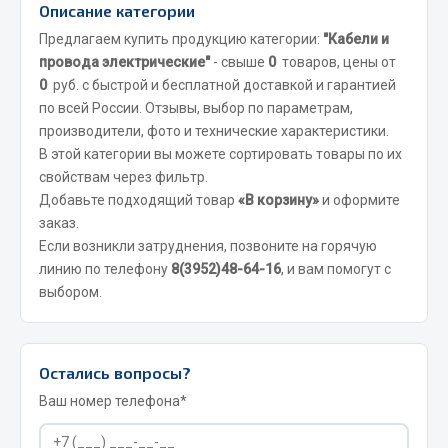
Описание категории
Отопители салона, подогреватели
Предлагаем купить продукцию категории:
"Кабели и
Автономные воздушные отопители
провода электрические"
- свыше
0
товаров, цены от
0
руб. с быстрой и бесплатной доставкой и гарантией
Жидкостные подогреватели
по всей России. Отзывы, выбор по параметрам,
Отопители салона
производители, фото и технические характеристики.
Подогреватели тосола
В этой категории вы можете сортировать товары по их
свойствам через фильтр.
Весь раздел
Добавьте подходящий товар
«В корзину»
и оформите
заказ.
Если возникли затруднения, позвоните на горячую
Автотовары
линию по телефону
8(3952)48-64-16
, и вам помогут с
выбором.
Автозвук
Автокаталоги
Аксессуары автомобильные
Остались вопросы?
Аптечки и знаки автомобильные
Ваш номер телефона*
Брызговики
Вентиляторы кабины