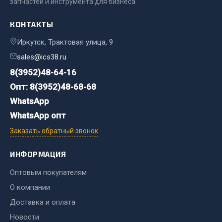
запчастей и инструмента для бизнеса
Кольца стопорные
КОНТАКТЫ
Пресс-масленки
Пробки
Иркутск, Трактовая улица, 9
Пружины
sales@ics38.ru
Хомуты
8(3952)48-64-16
Показать ещё
Опт: 8(3952)48-68-68
WhatsApp
Весь раздел
WhatsApp опт
Заказать обратный звонок
Соединительные элементы
ИНФОРМАЦИЯ
Camozzi
Оптовым покупателям
Адаптеры и переходники
О компании
Тройники
Доставка и оплата
Трубки, муфты, гайки
Новости
Угольники