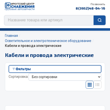
Позвонить
8(3952)48-64-16
Главная
Осветительное и электротехническое оборудование
Кабели и провода электрические
Цепи противоскольжения
Кабели и провода электрические
ЦЕПИ РОССИЯ
Фильтры
ЦЕПИ BOHU (Китай)
Сортировка:
Изготовление цепей на колеса BOHU
QITONG
Весь раздел