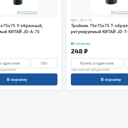
хлаждения
Vic
Автоторг
няя
Арт. JD-T-75
Дифа
 система
5х75х75 Y-образный,
Тройник 75х75х75 Т-образ
Цитрон
мый КИТАЙ JD-A-75
регулируемый КИТАЙ JD-T-
орудование
Фильтры DONALDSON
В наличии
Показать ещё
Показать ещё
248 ₽
Весь раздел
в один клик
Опт
Купить в один клик
редоплате
при полной предоплате
ипники
В корзину
В корзину
Стяжки, тросы, канат
Стропы
Стяжки
Тросы