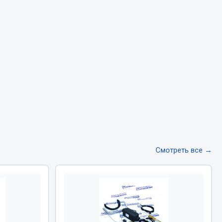
Тормозная система
Двигатель
Подвеска
Система питания
Система выпуска газа
Система охлаждения
Сцепление
Показать ещё
Весь раздел
Смотреть все →
Всё для сварки
Газосварка
Маски, краги сварщика