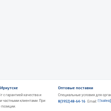
Весь раздел
Садовый инвентарь
монтаж
 для шиномонтажа
Весь раздел
т и оборудование для
жа
 Иркутске
 для ремонта шин и камер
Оптовые поставки
т с гарантией качества и
Специальные условия для органи
 и частными клиентами. При
sales
8(3952)48-64-16
· Email:
 позиции.