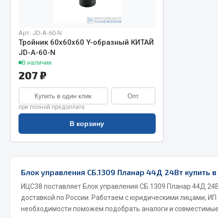
Арт. JD-A-60-N
Тройник 60х60х60 Y-образный КИТАЙ
JD-A-60-N
В наличии
207 ₽
Хозтовары
Купить в один клик
Опт
Шино
при полной предоплате
Горелки, баллоны, плитки газовые
Автохимия
В корзину
Замки
Вентили
Лампы паяльные, керосиновые
Инструмен
Сантехника
шиномонт
Блок управления СБ.1309 Планар 44Д 24Вт купить в
Спецодежда
Материалы
Лестницы, стремянки
ИЦС38 поставляет Блок управления СБ.1309 Планар 44Д 24В
доставкой по России. Работаем с юридическими лицами, ИП
Товары для дома
необходимости поможем подобрать аналоги и совместимые