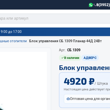
8(3952
9:00 до 17:00
шные отопители
Блок управления СБ.1309 Планар 44Д 24Вт
Арт.:
СБ.1309
тели салона,
Автотовары
греватели
В наличии
АДВЕРС
Блок управлен
Автозвук
е воздушные отопители
Автокаталоги
е подогреватели
4920 ₽
Аксессуары автомобильные
 салона
/ Штука
Аптечки и знаки автомобил
тели тосола
Настоящая цена действует пр
Брызговики
Оптовая цена для орган
Вентиляторы кабины
Вымпела