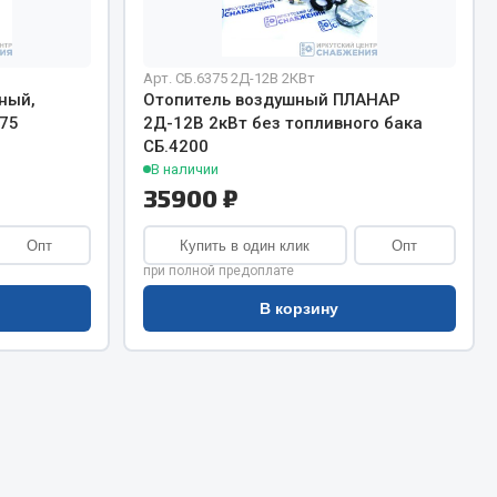
Сварочное оборудование
Сварочные материалы
Арт. СБ.6375 2Д-12В 2КВт
ный,
Отопитель воздушный ПЛАНАР
75
2Д-12В 2кВт без топливного бака
СБ.4200
В наличии
35900 ₽
Весь раздел
Опт
Купить в один клик
Опт
при полной предоплате
Автохимия
В корзину
ы
3 ton
Abro
Agat auto
Alteco
Aвтосил