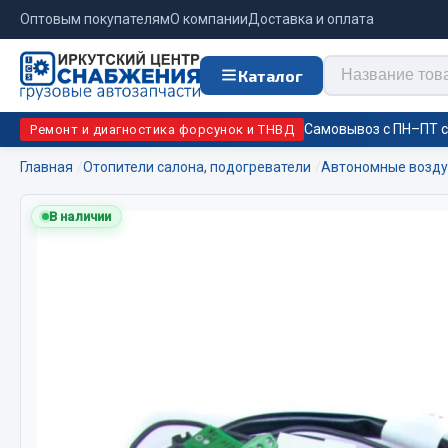
Оптовым покупателям
О компании
Доставка и оплата
Каталог
Самовывоз с ПН–ПТ с 
Ремонт и диагностика форсунок и ТНВД
Главная
Отопители салона, подогреватели
Автономные возду
Отопи
В наличии
Цепи противоскольжения
подо
Автономны
ЦЕПИ РОССИЯ
Жидкостны
ЦЕПИ BOHU (Китай)
Отопители
Изготовление цепей на колеса BOHU
Подогрева
QITONG