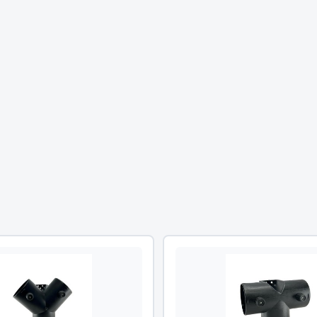
Двигатель
ий
Система питания
итания
Система выпуска газа
пуска газа
Система охлаждения
хлаждения
Коробка передач
Рулевое управление
 система
Тормозная система
Показать ещё
Показать ещё
Весь раздел
сти FAW
Фильтры
JSB
Mann-filter