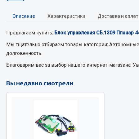
Описание
Характеристики
Доставка и оплат
РТИ
Автом
Предлагаем купить:
Блок управления СБ.1309 Планар 4
Кольца уплотнительные
Автоламп
Лента конвейерная
Блоки реле
Мы тщательно отбираем товары категории:
Автономные
Манжеты
Вилки наг
долговечность.
Паронит
Выключате
Благодарим вас за выбор нашего интернет-магазина. У
Патрубки
клавишны
Прокладки
Выключате
Вы недавно смотрели
Рукава высокого давления
Выключате
Изолента
Показать ещё
Весь раздел
Весь раздел
Запча
Запчасти МАЗ