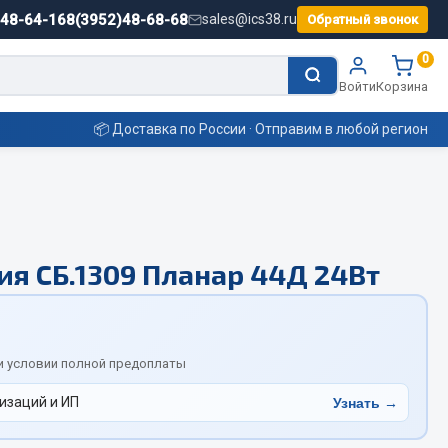
)48-64-16
8(3952)48-68-68
sales@ics38.ru
Обратный звонок
0
Войти
Корзина
📦 Доставка по России · Отправим в любой регион
Смазочные материалы
ия СБ.1309 Планар 44Д 24Вт
Масла
Охладжающие жидкости
Технические жидкости
ьные
и условии полной предоплаты
изаций и ИП
Узнать →