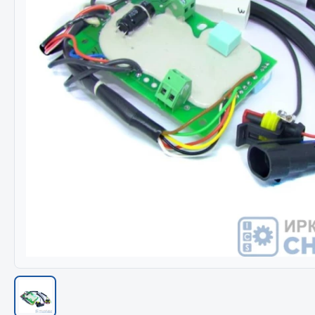
Весь раздел
Весь раздел
МЕТИЗЫ
Соед
Болты
Camozzi
Гайки
Адаптеры 
Кольца стопорные
Тройники
Пресс-масленки
Трубки, му
Пробки
Угольники
Пружины
Фитинги
Хомуты
Штуцеры
Показать ещё
Весь раздел
Весь раздел