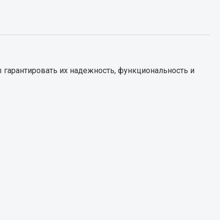
Запчасти КамАЗ
цепы
Двигатель
епов
Система питания
 гарантировать их надежность, функциональность и
Система выпуска газа
Система охлаждения
Сцепление
Коробка передач
Коробка передач ZF
Показать ещё
Весь раздел
Запчасти HOWO