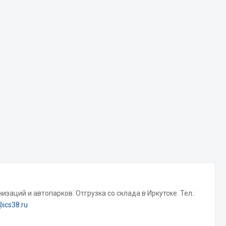
Chevron
Cosmo
Показать ещё
Весь раздел
Аккумуляторы
ТАВ
ЯМАЛ
Solite
ТЮМЕНЬ
OURSUN
заций и автопарков. Отгрузка со склада в Иркутске. Тел.:
FORVARD
@ics38.ru
DELТА