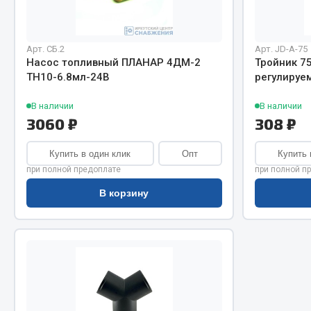
Система о
Колеса и шины
Сцепление
Система охлаждения
Ось перед
Подвеска
Арт. СБ.2
Арт. JD-A-75
Тормозная
Кабина
Насос топливный ПЛАНАР 4ДМ-2
Тройник 7
ТН10-6.8мл-24В
регулируе
Электрооб
Оперение кабины
В наличии
В наличии
Показать ещё
3060 ₽
308 ₽
Весь раздел
Весь раздел
Купить в один клик
Опт
Купить 
при полной предоплате
при полной п
Подш
В корзину
CUMMINS HAFFEN
Весь раздел
Весь раздел