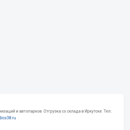
Chevron
Cosmo
Показать ещё
Весь раздел
Аккумуляторы
ТАВ
ЯМАЛ
Solite
ТЮМЕНЬ
OURSUN
заций и автопарков. Отгрузка со склада в Иркутске. Тел.:
FORVARD
@ics38.ru
DELТА