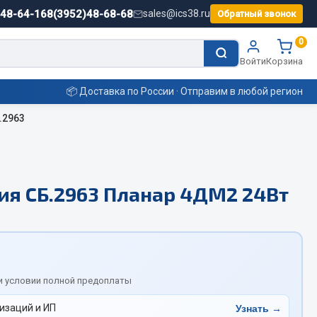
)48-64-16
8(3952)48-68-68
sales@ics38.ru
Обратный звонок
0
Войти
Корзина
📦 Доставка по России · Отправим в любой регион
.2963
Смазочные материалы
ия СБ.2963 Планар 4ДМ2 24Вт
Масла
Охладжающие жидкости
Технические жидкости
ьные
и условии полной предоплаты
изаций и ИП
Узнать →