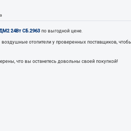
а
Запчасти на полупри
обильная электрика
4ДМ2 24Вт СБ.2963
по выгодной цене.
Амортизаторы для полуприц
ы
 и предохранителей
 воздушные отопители
у проверенных поставщиков, чтобы
рузочные
ли и переключатели
верены, что вы останетесь довольны своей покупкой!
е
ли кнопочные
ль массы
Показать ещё
Весь раздел
сти Урал
Запчасти ЯМЗ