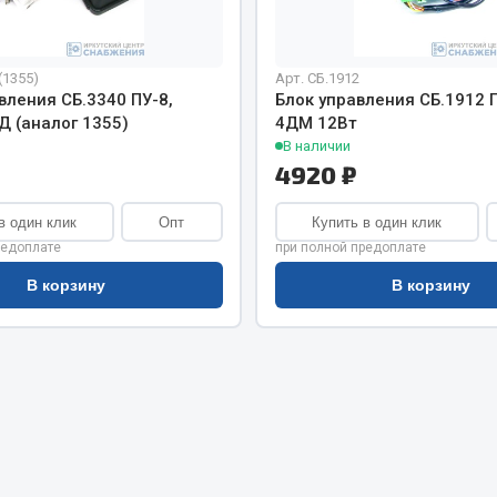
хлаждения
Vic
Автоторг
няя
(1355)
Арт. СБ.1912
Дифа
 система
вления СБ.3340 ПУ-8,
Блок управления СБ.1912 
Цитрон
Д (аналог 1355)
4ДМ 12Вт
орудование
Фильтры DONALDSON
В наличии
4920 ₽
Показать ещё
Показать ещё
в один клик
Опт
Купить в один клик
Весь раздел
редоплате
при полной предоплате
В корзину
В корзину
ипники
Стяжки, тросы, канат
Стропы
Стяжки
Тросы