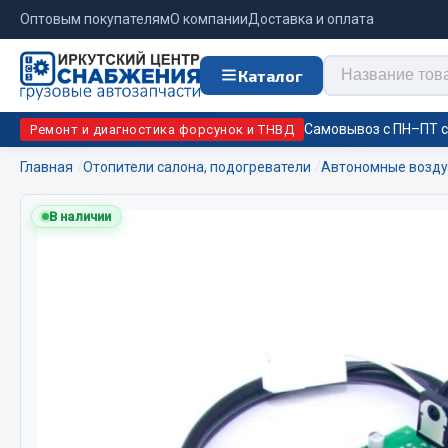
Оптовым покупателям
О компании
Доставка и оплата
Каталог
Самовывоз с ПН–ПТ с 
Ремонт и диагностика форсунок и ТНВД
Главная
Отопители салона, подогреватели
Автономные возду
Отопи
В наличии
Цепи противоскольжения
подо
Автономны
ЦЕПИ РОССИЯ
Жидкостны
ЦЕПИ BOHU (Китай)
Отопители
Изготовление цепей на колеса BOHU
Подогрева
QITONG