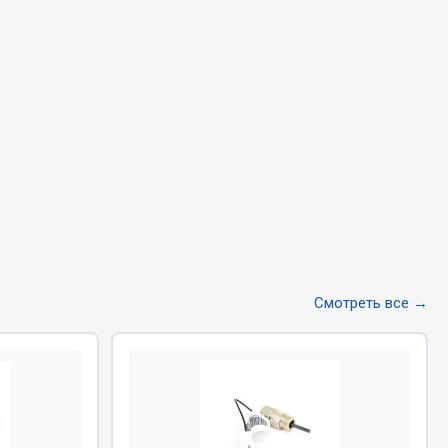
Тормозная система
Двигатель
Подвеска
Система питания
Система выпуска газа
Система охлаждения
Сцепление
Показать ещё
Весь раздел
Смотреть все →
Всё для сварки
Газосварка
Маски, краги сварщика