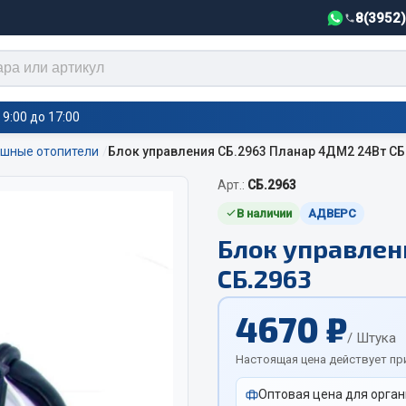
8(3952
9:00 до 17:00
шные отопители
Блок управления СБ.2963 Планар 4ДМ2 24Вт СБ
Арт.:
СБ.2963
тели салона,
Автотовары
греватели
В наличии
АДВЕРС
Блок управлен
Автозвук
е воздушные отопители
СБ.2963
Автокаталоги
е подогреватели
Аксессуары автомобильные
 салона
4670 ₽
Аптечки и знаки автомобил
тели тосола
/ Штука
Брызговики
Настоящая цена действует пр
Вентиляторы кабины
Оптовая цена для орган
Вымпела