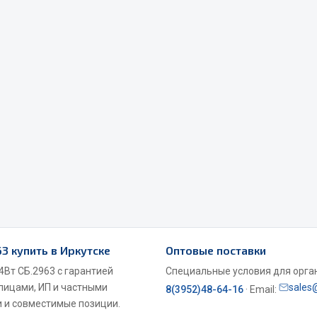
Весь раздел
Садовый инвентарь
монтаж
 для шиномонтажа
Весь раздел
т и оборудование для
жа
3 купить в Иркутске
 для ремонта шин и камер
Оптовые поставки
Вт СБ.2963 с гарантией
Специальные условия для органи
 лицами, ИП и частными
sales
8(3952)48-64-16
· Email:
 и совместимые позиции.