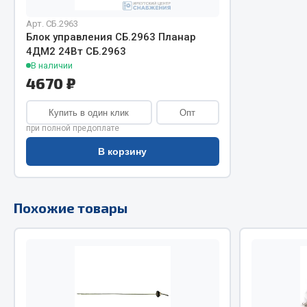
Арт. СБ.2963
Двигатель
Система питания
Блок управления СБ.2963 Планар
Мост задн
Подвеска
4ДМ2 24Вт СБ.2963
Система п
Тормозная система
В наличии
4670 ₽
Система вы
Двери
Система о
Окно ветровое
Купить в один клик
Опт
Сцепление
Двигатель
при полной предоплате
Тормозная
Электрооборудование
В корзину
Показать ещё
Весь раздел
Весь раздел
Похожие товары
Запча
Запчасти SHAANXI (SHACMAN)
Подвеска
Система питания
Двигатель
Тормозная система