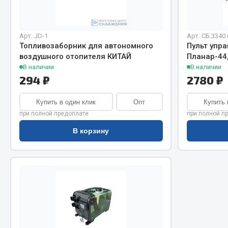
Система о
Колеса и шины
Сцепление
Система охлаждения
Ось перед
Подвеска
Арт. JD-1
Арт. СБ.3340 
Тормозная
Кабина
Топливозаборник для автономного
Пульт упра
воздушного отопителя КИТАЙ
Планар-44
Электрооб
Оперение кабины
В наличии
В наличии
294 ₽
2780 ₽
Показать ещё
Купить в один клик
Опт
Купить 
Весь раздел
Весь раздел
при полной предоплате
при полной п
В корзину
Подш
CUMMINS HAFFEN
Весь раздел
Весь раздел