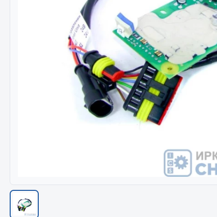
Весь раздел
Весь раздел
МЕТИЗЫ
Соед
Болты
Camozzi
Гайки
Адаптеры 
Кольца стопорные
Тройники
Пресс-масленки
Трубки, му
Пробки
Угольники
Пружины
Фитинги
Хомуты
Штуцеры
Показать ещё
Весь раздел
Весь раздел