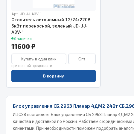
Арт. JD-JJ-A3V-1
Отопитель автономный 12/24/220В
5кВт переносной, зеленый JD-JJ-
A3V-1
В наличии
11600 ₽
Хозтовары
Купить в один клик
Опт
Шино
при полной предоплате
Горелки, баллоны, плитки газовые
Автохимия
В корзину
Замки
Вентили
Лампы паяльные, керосиновые
Инструмен
Сантехника
шиномонт
Блок управления СБ.2963 Планар 4ДМ2 24Вт СБ.296
Спецодежда
Материалы
Лестницы, стремянки
ИЦС38 поставляет Блок управления СБ.2963 Планар 4ДМ2 24
качества и доставкой по России. Работаем с юридическими
Товары для дома
клиентами. При необходимости поможем подобрать аналоги