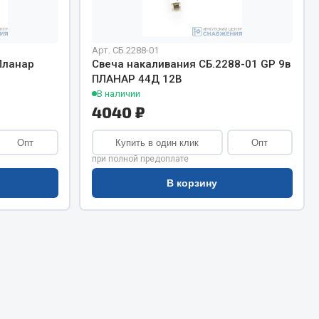
Сварочное оборудование
Сварочные материалы
Арт. СБ.2288-01
Планар
Свеча накаливания СБ.2288-01 GP 9в
ПЛАНАР 44Д 12В
В наличии
4040 ₽
Опт
Купить в один клик
Опт
Весь раздел
при полной предоплате
В корзину
Автохимия
ы
3 ton
Abro
Agat auto
Alteco
Aвтосил