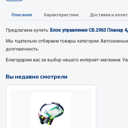
Описание
Характеристики
Доставка и оплат
РТИ
Автом
Предлагаем купить:
Блок управления СБ.2963 Планар 
Кольца уплотнительные
Автоламп
Лента конвейерная
Блоки реле
Мы тщательно отбираем товары категории:
Автономные
Манжеты
Вилки наг
долговечность.
Паронит
Выключате
Благодарим вас за выбор нашего интернет-магазина. У
Патрубки
клавишны
Прокладки
Выключате
Вы недавно смотрели
Рукава высокого давления
Выключате
Изолента
Показать ещё
Весь раздел
Весь раздел
Запча
Запчасти МАЗ