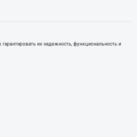
Запчасти КамАЗ
цепы
Двигатель
епов
Система питания
 гарантировать их надежность, функциональность и
Система выпуска газа
Система охлаждения
Сцепление
Коробка передач
Коробка передач ZF
Показать ещё
Весь раздел
Запчасти HOWO