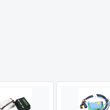
Двигатель
ий
Система питания
итания
Система выпуска газа
пуска газа
Система охлаждения
хлаждения
Коробка передач
Рулевое управление
 система
Тормозная система
Показать ещё
Показать ещё
Весь раздел
сти FAW
Фильтры
JSB
Mann-filter