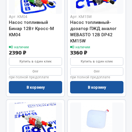
Вымпела
Показать ещё
Арт. КМ04
Арт. КМ15W
Насос топливный
Насос топливный-
Весь раздел
Бинар 12Вт Кросс-М
дозатор ПЖД аналог
КМ04
WEBASTO 12В DP42
КМ15W
Смазочные материалы
В наличии
В наличии
2390 ₽
3360 ₽
Масла
Купить в один клик
Купить в один клик
Охладжающие жидкости
Опт
Опт
Технические жидкости
при полной предоплате
при полной предоплате
В корзину
В корзину
Весь раздел
МЕТИЗЫ
Болты
Гайки