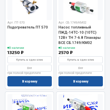
Отопители салона, подогреватели
Автономные воздушные отопители
Жидкостные подогреватели
Арт. ПТ-570
Арт. СБ.1749/КМ02
Подогреватель ПТ 570
Насос топливный
Отопители салона
ПЖД-14ТС-10 (10ТС)
Подогреватели тосола
12Вт ТН 7-6.8 Планары
ВСЕ СБ.1749/КМ02
Весь раздел
В наличии
В наличии
13250 ₽
2570 ₽
Купить в один клик
Купить в один клик
Автотовары
Опт
Опт
Автозвук
при полной предоплате
при полной предоплате
Автокаталоги
В корзину
В корзину
Аксессуары автомобильные
Аптечки и знаки автомобильные
Брызговики
Вентиляторы кабины