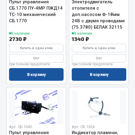
Пульт управления
Электродвигатель
Фитинги
СБ.1770 ПУ-4МР ПЖД14
отопителя с
Штуцеры
ТС-10 механический
доп.насосом Ф-18мм
СБ.1770
24В с двумя проводами
Весь раздел
(75.3780) БЕЛАК 32115
В наличии
В наличии
2730 ₽
1340 ₽
Инструмент
Купить в один клик
Купить в один клик
Опт
Опт
Автомобильный инструмент
при полной предоплате
при полной предоплате
Измерительный инструмент
В корзину
В корзину
Крепежный инструмент
Режущий инструмент
Силовое оборудование
Слесарный инструмент
Столярный инструмент
Показать ещё
Арт. СБ.1045
Арт. СБ.1326
Пульт управления
Индикатор пламени,