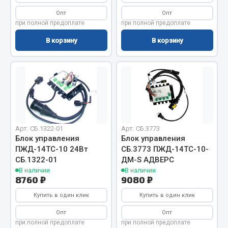
Запчасти на полуприцепы
Опт
Опт
при полной предоплате
при полной предоплате
Амортизаторы для полуприцепов
В корзину
В корзину
Весь раздел
Запчасти КамАЗ
Двигатель
Арт. СБ.1322-01
Арт. СБ.3773
Система питания
Блок управления
Блок управления
Система выпуска газа
ПЖД-14ТС-10 24Вт
СБ.3773 ПЖД-14ТС-10-
Система охлаждения
СБ.1322-01
ДМ-S АДВЕРС
В наличии
В наличии
Сцепление
8760 ₽
9080 ₽
Коробка передач
Купить в один клик
Купить в один клик
Коробка передач ZF
Опт
Опт
Показать ещё
при полной предоплате
при полной предоплате