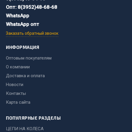
Весь раздел
Опт: 8(3952)48-68-68
WhatsApp
WhatsApp опт
Хозтовары
Заказать обратный звонок
Горелки, баллоны, плитки газовые
Замки
ИНФОРМАЦИЯ
Лампы паяльные, керосиновые
Оптовым покупателям
Сантехника
О компании
Спецодежда
Доставка и оплата
Лестницы, стремянки
Новости
Товары для дома
Контакты
Весь раздел
Карта сайта
ПОПУЛЯРНЫЕ РАЗДЕЛЫ
Шиномонтаж
ЦЕПИ НА КОЛЕСА