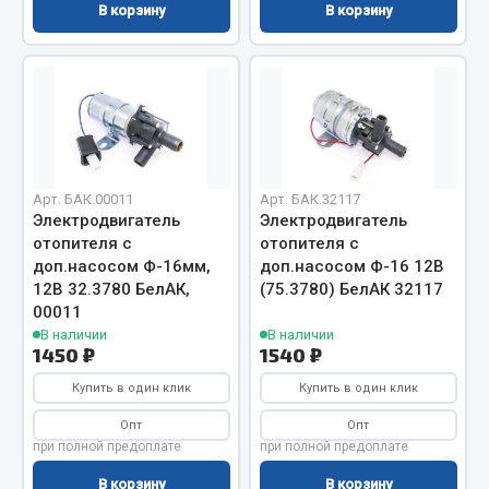
В корзину
В корзину
Двигатель
Мост задний
Система питания
Система выпуска газа
Система охлаждения
Сцепление
Арт. БАК.00011
Арт. БАК.32117
Электродвигатель
Электродвигатель
Тормозная система
отопителя с
отопителя с
Показать ещё
доп.насосом Ф-16мм,
доп.насосом Ф-16 12В
12В 32.3780 БелАК,
(75.3780) БелАК 32117
00011
Весь раздел
В наличии
В наличии
1450 ₽
1540 ₽
Запчасти ЯМЗ
Купить в один клик
Купить в один клик
Опт
Опт
Двигатель
при полной предоплате
при полной предоплате
Система питания
В корзину
В корзину