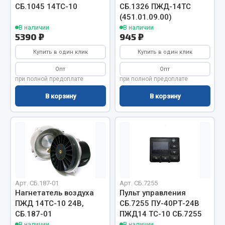
Весь раздел
СБ.1045 14ТС-10
СБ.1326 ПЖД-14ТС
(451.01.09.00)
В наличии
В наличии
Цепи подъёмные
5390 ₽
945 ₽
Купить в один клик
Купить в один клик
Весь раздел
Опт
Опт
при полной предоплате
при полной предоплате
В корзину
В корзину
РТИ
Кольца уплотнительные
Лента конвейерная
Манжеты
Паронит
Патрубки
Арт. СБ.187-01
Арт. СБ.7255
Нагнетатель воздуха
Пульт управления
Прокладки
ПЖД 14ТС-10 24В,
СБ.7255 ПУ-40РТ-24В
Рукава высокого давления
СБ.187-01
ПЖД14 ТС-10 СБ.7255
В наличии
В наличии