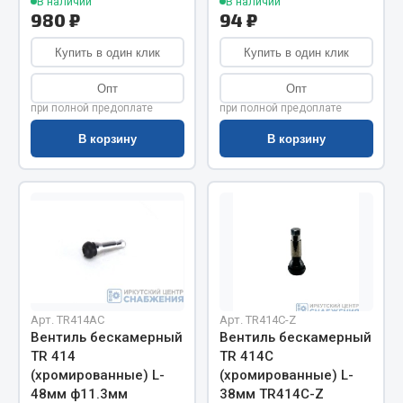
В наличии
В наличии
Весь раздел
980 ₽
94 ₽
Купить в один клик
Купить в один клик
Цепи подъёмные
Опт
Опт
при полной предоплате
при полной предоплате
Весь раздел
В корзину
В корзину
РТИ
Кольца уплотнительные
Лента конвейерная
Манжеты
Паронит
Арт. TR414AC
Арт. TR414С-Z
Патрубки
Вентиль бескамерный
Вентиль бескамерный
Прокладки
TR 414
TR 414С
Рукава высокого давления
(хромированные) L-
(хромированные) L-
48мм ф11.3мм
38мм TR414С-Z