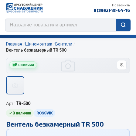
Позвонить
8(3952)48-64-16
Главная
Шиномонтаж
Вентили
Вентель безкамерный TR 500
В наличии
Цепи противоскольжения
ЦЕПИ РОССИЯ
ЦЕПИ BOHU (Китай)
Изготовление цепей на колеса BOHU
Арт.:
TR-500
QITONG
В наличии
ROSSVIK
Весь раздел
Вентель безкамерный TR 500