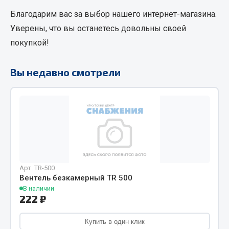
Кольца стопорные
Благодарим вас за выбор нашего интернет-магазина.
Пресс-масленки
Уверены, что вы останетесь довольны своей
Пробки
покупкой!
Пружины
Хомуты
Вы недавно смотрели
Показать ещё
Весь раздел
Соединительные элементы
Арт. TR-500
Camozzi
Вентель безкамерный TR 500
Адаптеры и переходники
В наличии
222 ₽
Тройники
Трубки, муфты, гайки
Купить в один клик
Угольники