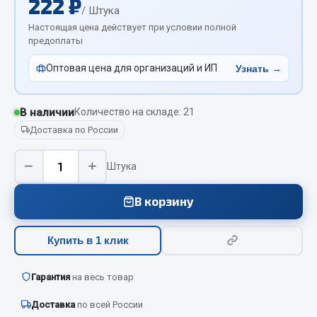
222 ₽
Отопители салона, подогреватели
/ Штука
Настоящая цена действует при условии полной
предоплаты
Автономные воздушные отопители
Жидкостные подогреватели
Оптовая цена для организаций и ИП
Узнать →
Отопители салона
Подогреватели тосола
В наличии
Количество на складе: 21
Весь раздел
Доставка по России
−
+
Штука
Автотовары
В корзину
Автозвук
Автокаталоги
Купить в 1 клик
Аксессуары автомобильные
Аптечки и знаки автомобильные
Гарантия
на весь товар
Брызговики
Доставка
по всей России
Вентиляторы кабины