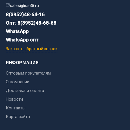
sales@ics38.ru
Двигатель
8(3952)48-64-16
Мост задний
Опт: 8(3952)48-68-68
Система питания
WhatsApp
Система выпуска газа
WhatsApp опт
Система охлаждения
Заказать обратный звонок
Сцепление
Тормозная система
ИНФОРМАЦИЯ
Показать ещё
Оптовым покупателям
О компании
Весь раздел
Доставка и оплата
Новости
Запчасти ЯМЗ
Контакты
Двигатель
Карта сайта
Система питания