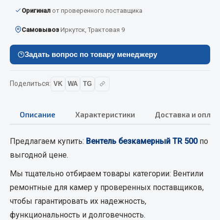
Вымпела
Оригинал
от проверенного поставщика
Показать ещё
Самовывоз
Иркутск, Трактовая 9
Весь раздел
Задать вопрос по товару менеджеру
Смазочные материалы
Поделиться:
VK
WA
TG
Масла
Описание
Характеристики
Доставка и оплат
Охладжающие жидкости
Технические жидкости
Предлагаем купить:
Вентель безкамерный TR 500
по
Весь раздел
выгодной цене.
Мы тщательно отбираем товары категории:
Вентили
МЕТИЗЫ
ремонтные для камер
у проверенных поставщиков,
чтобы гарантировать их надежность,
Болты
функциональность и долговечность.
Гайки