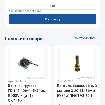
Фитинги
Опт
Штуцеры
при полной предоплате
В корзину
Весь раздел
Инструмент
Похожие товары
Смотреть все →
Автомобильный инструмент
Измерительный инструмент
Крепежный инструмент
Режущий инструмент
Силовое оборудование
Слесарный инструмент
Арт. GK.145.4
Арт. V3.20.1
Вентиль грузовой
Вентиль бескамерный
Столярный инструмент
ГК-145 100*145/94мм
металл 3.20.1 L-36мм
ROSSVIK (уп.4)
EVERWINNER V3.20.1
Показать ещё
GK.145.4