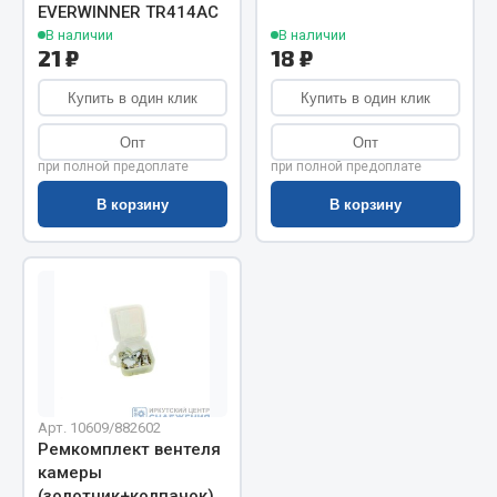
Показать ещё
EVERWINNER TR414AC
В наличии
В наличии
Весь раздел
21 ₽
18 ₽
Купить в один клик
Купить в один клик
Автомобильная электрика
Опт
Опт
при полной предоплате
при полной предоплате
Автолампы
В корзину
В корзину
Блоки реле и предохранителей
Вилки нагрузочные
Выключатели и переключатели клавишные
Выключатели кнопочные
Выключатель массы
Изолента
Показать ещё
Арт. 10609/882602
Ремкомплект вентеля
Весь раздел
камеры
(золотник+колпачок)