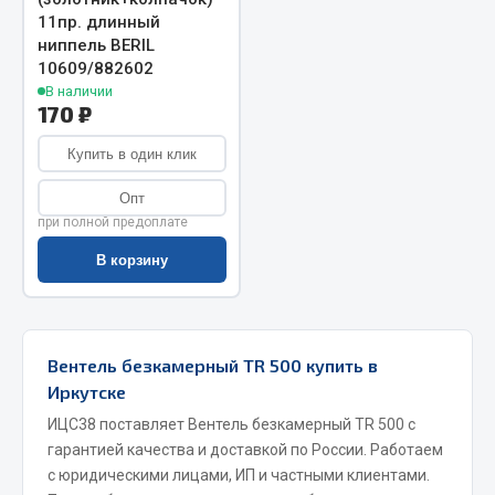
11пр. длинный
Запчасти на полуприцепы
ниппель BERIL
10609/882602
Амортизаторы для полуприцепов
В наличии
170 ₽
Весь раздел
Купить в один клик
Опт
Запчасти КамАЗ
при полной предоплате
Двигатель
В корзину
Система питания
Система выпуска газа
Система охлаждения
Вентель безкамерный TR 500 купить в
Сцепление
Иркутске
Коробка передач
ИЦС38 поставляет Вентель безкамерный TR 500 с
Коробка передач ZF
гарантией качества и доставкой по России. Работаем
с юридическими лицами, ИП и частными клиентами.
Показать ещё