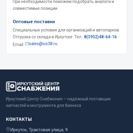
При необходимости поможем подобрать аналоги и
Весь раздел
совместимые позиции.
Оптовые поставки
Запчасти МАЗ
Специальные условия для организаций и автопарков.
Отгрузка со склада в Иркутске. Тел.:
8(3952)48-64-16
·
Система питания
sales@ics38.ru
Email:
Подвеска
Тормозная система
Двери
Окно ветровое
Двигатель
Электрооборудование
Иркутский Центр Снабжения — надёжный поставщик
Показать ещё
запчастей и инструмента для бизнеса
Весь раздел
КОНТАКТЫ
Иркутск, Трактовая улица, 9
Запчасти Урал