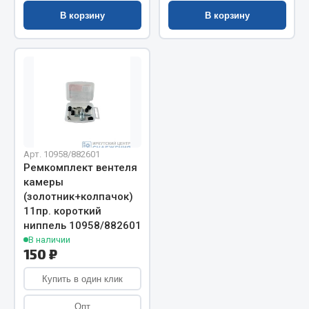
Показать ещё
В корзину
В корзину
Весь раздел
Автомобильная электрика
Автолампы
Блоки реле и предохранителей
Вилки нагрузочные
Арт. 10958/882601
Ремкомплект вентеля
Выключатели и переключатели клавишные
камеры
Выключатели кнопочные
(золотник+колпачок)
Выключатель массы
11пр. короткий
ниппель 10958/882601
Изолента
В наличии
150 ₽
Показать ещё
Купить в один клик
Весь раздел
Опт