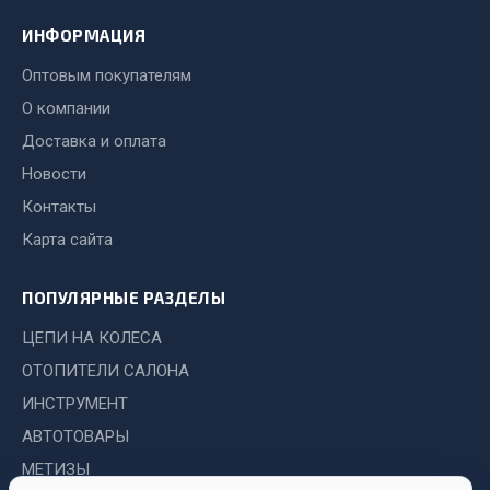
ИНФОРМАЦИЯ
Двигатель
Мост задний
Оптовым покупателям
Система питания
О компании
Система выпуска газа
Доставка и оплата
Система охлаждения
Новости
Сцепление
Контакты
Тормозная система
Карта сайта
Показать ещё
ПОПУЛЯРНЫЕ РАЗДЕЛЫ
Весь раздел
ЦЕПИ НА КОЛЕСА
ОТОПИТЕЛИ САЛОНА
Запчасти ЯМЗ
ИНСТРУМЕНТ
АВТОТОВАРЫ
Двигатель
Система питания
МЕТИЗЫ