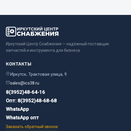
Весь раздел
Запчасти МАЗ
Система питания
Иркутский Центр Снабжения — надёжный поставщик
Подвеска
запчастей и инструмента для бизнеса
Тормозная система
Двери
КОНТАКТЫ
Окно ветровое
Иркутск, Трактовая улица, 9
Двигатель
sales@ics38.ru
Электрооборудование
8(3952)48-64-16
Показать ещё
Опт: 8(3952)48-68-68
WhatsApp
Весь раздел
WhatsApp опт
Заказать обратный звонок
Запчасти Урал