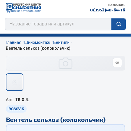
Позвонить
8(3952)48-64-16
Главная
Шиномонтаж
Вентили
Вентель сельхоз (колокольчик)
Цепи противоскольжения
ЦЕПИ РОССИЯ
ЦЕПИ BOHU (Китай)
Изготовление цепей на колеса BOHU
Арт.:
TK.X.4.
QITONG
ROSSVIK
Весь раздел
Вентель сельхоз (колокольчик)