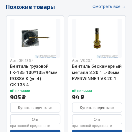
Похожие товары
Фитинги
Смотреть все →
Штуцеры
Весь раздел
Инструмент
Арт. GK.135.4
Арт. V3.20.1
Автомобильный инструмент
Вентиль грузовой
Вентиль бескамерный
Измерительный инструмент
ГК-135 100*135/94мм
металл 3.20.1 L-36мм
Крепежный инструмент
ROSSVIK (уп.4)
EVERWINNER V3.20.1
GK.135.4
Режущий инструмент
В наличии
В наличии
Силовое оборудование
905 ₽
94 ₽
Слесарный инструмент
Купить в один клик
Купить в один клик
Столярный инструмент
Опт
Опт
Показать ещё
при полной предоплате
при полной предоплате