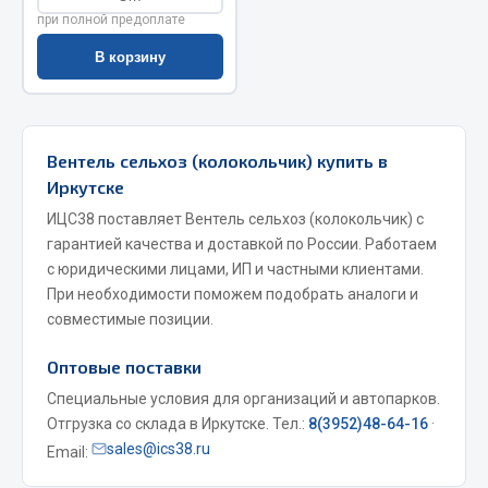
при полной предоплате
Запчасти на полуприцепы
В корзину
Амортизаторы для полуприцепов
Весь раздел
Вентель сельхоз (колокольчик) купить в
Иркутске
Запчасти КамАЗ
ИЦС38 поставляет Вентель сельхоз (колокольчик) с
гарантией качества и доставкой по России. Работаем
Двигатель
с юридическими лицами, ИП и частными клиентами.
Система питания
При необходимости поможем подобрать аналоги и
Система выпуска газа
совместимые позиции.
Система охлаждения
Оптовые поставки
Сцепление
Коробка передач
Специальные условия для организаций и автопарков.
Отгрузка со склада в Иркутске. Тел.:
8(3952)48-64-16
·
Коробка передач ZF
sales@ics38.ru
Email:
Показать ещё