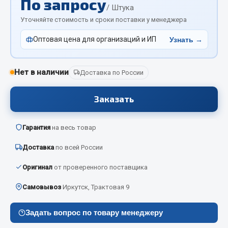
По запросу
Отопители салона, подогреватели
/ Штука
Уточняйте стоимость и сроки поставки у менеджера
Автономные воздушные отопители
Оптовая цена для организаций и ИП
Узнать →
Жидкостные подогреватели
Отопители салона
Подогреватели тосола
Нет в наличии
Доставка по России
Весь раздел
Заказать
Автотовары
Гарантия
на весь товар
Доставка
по всей России
Автозвук
Автокаталоги
Оригинал
от проверенного поставщика
Аксессуары автомобильные
Самовывоз
Иркутск, Трактовая 9
Аптечки и знаки автомобильные
Брызговики
Задать вопрос по товару менеджеру
Вентиляторы кабины