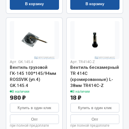
Весь раздел
В корзину
В корзину
Цепи подъёмные
Весь раздел
РТИ
Арт. GK.145.4
Арт. TR414С-Z
Вентиль грузовой
Вентиль бескамерный
Кольца уплотнительные
ГК-145 100*145/94мм
TR 414С
ROSSVIK (уп.4)
(хромированные) L-
Лента конвейерная
GK.145.4
38мм TR414С-Z
Манжеты
В наличии
В наличии
Паронит
980 ₽
18 ₽
Патрубки
Купить в один клик
Купить в один клик
Прокладки
Рукава высокого давления
Опт
Опт
при полной предоплате
при полной предоплате