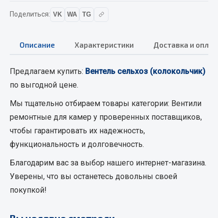
Вымпела
Поделиться:
VK
WA
TG
Показать ещё
Описание
Характеристики
Доставка и оплат
Весь раздел
Предлагаем купить:
Вентель сельхоз (колокольчик)
Смазочные материалы
по выгодной цене.
Масла
Мы тщательно отбираем товары категории:
Вентили
Охладжающие жидкости
ремонтные для камер
у проверенных поставщиков,
Технические жидкости
чтобы гарантировать их надежность,
функциональность и долговечность.
Весь раздел
Благодарим вас за выбор нашего интернет-магазина.
Уверены, что вы останетесь довольны своей
МЕТИЗЫ
покупкой!
Болты
Вы недавно смотрели
Гайки