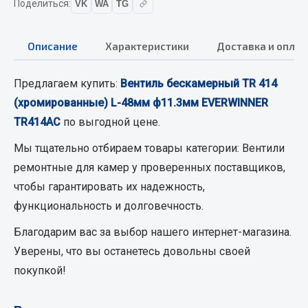
Поделиться:
VK
WA
TG
Кольца стопорные
Пресс-масленки
Описание
Характеристики
Доставка и оплат
Пробки
Пружины
Предлагаем купить:
Вентиль бескамерный TR 414
Хомуты
(хромированные) L-48мм ф11.3мм EVERWINNER
Показать ещё
TR414AC
по выгодной цене.
Мы тщательно отбираем товары категории:
Вентили
Весь раздел
ремонтные для камер
у проверенных поставщиков,
чтобы гарантировать их надежность,
Соединительные элементы
функциональность и долговечность.
Camozzi
Благодарим вас за выбор нашего интернет-магазина.
Адаптеры и переходники
Уверены, что вы останетесь довольны своей
Тройники
покупкой!
Трубки, муфты, гайки
Угольники