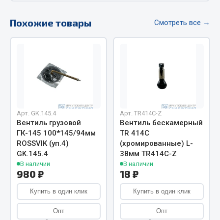
Весь раздел
Похожие товары
Смотреть все →
Цепи подъёмные
Весь раздел
РТИ
Арт. GK.145.4
Арт. TR414С-Z
Кольца уплотнительные
Вентиль грузовой
Вентиль бескамерный
ГК-145 100*145/94мм
TR 414С
Лента конвейерная
ROSSVIK (уп.4)
(хромированные) L-
Манжеты
GK.145.4
38мм TR414С-Z
Паронит
В наличии
В наличии
980 ₽
18 ₽
Патрубки
Прокладки
Купить в один клик
Купить в один клик
Рукава высокого давления
Опт
Опт