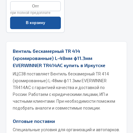
Опт
Весь раздел
при полной предоплате
В корзину
Запчасти МАЗ
Система питания
Подвеска
Вентиль бескамерный TR 414
Тормозная система
(хромированные) L-48мм ф11.3мм
Двери
EVERWINNER TR414AC купить в Иркутске
Окно ветровое
ИЦС38 поставляет Вентиль бескамерный TR 414
Двигатель
(хромированные) L-48мм ф11.3мм EVERWINNER
TR414AC с гарантией качества и доставкой по
Электрооборудование
России. Работаем с юридическими лицами, ИП и
Показать ещё
частными клиентами. При необходимости поможем
подобрать аналоги и совместимые позиции.
Весь раздел
Оптовые поставки
Специальные условия для организаций и автопарков.
Запчасти Урал