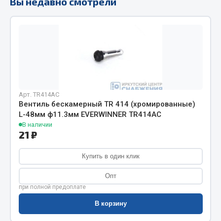
Вы недавно смотрели
Фитинги
Штуцеры
Весь раздел
Инструмент
Арт. TR414AC
Автомобильный инструмент
Вентиль бескамерный TR 414 (хромированные)
L-48мм ф11.3мм EVERWINNER TR414AC
Измерительный инструмент
В наличии
Крепежный инструмент
21 ₽
Режущий инструмент
Купить в один клик
Силовое оборудование
Слесарный инструмент
Опт
Столярный инструмент
при полной предоплате
Показать ещё
В корзину