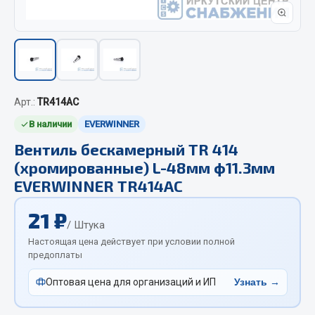
Отопители салона, подогреватели
Автономные воздушные отопители
Жидкостные подогреватели
Отопители салона
Подогреватели тосола
Арт.:
TR414AC
В наличии
EVERWINNER
Весь раздел
Вентиль бескамерный TR 414
(хромированные) L-48мм ф11.3мм
Автотовары
EVERWINNER TR414AC
Автозвук
21 ₽
/ Штука
Автокаталоги
Настоящая цена действует при условии полной
Аксессуары автомобильные
предоплаты
Аптечки и знаки автомобильные
Оптовая цена для организаций и ИП
Узнать →
Брызговики
Вентиляторы кабины