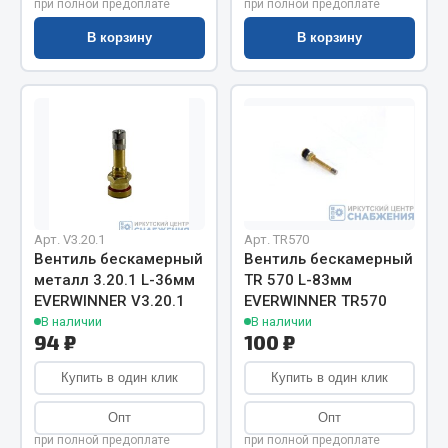
Показать ещё
при полной предоплате
при полной предоплате
В корзину
В корзину
Весь раздел
Автомобильная электрика
Автолампы
Блоки реле и предохранителей
Вилки нагрузочные
Арт. V3.20.1
Арт. TR570
Выключатели и переключатели клавишные
Вентиль бескамерный
Вентиль бескамерный
Выключатели кнопочные
металл 3.20.1 L-36мм
TR 570 L-83мм
EVERWINNER V3.20.1
EVERWINNER TR570
Выключатель массы
В наличии
В наличии
Изолента
94 ₽
100 ₽
Показать ещё
Купить в один клик
Купить в один клик
Весь раздел
Опт
Опт
при полной предоплате
при полной предоплате