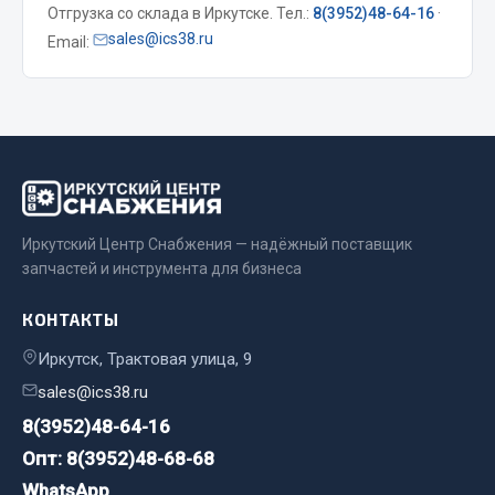
Отгрузка со склада в Иркутске. Тел.:
8(3952)48-64-16
·
sales@ics38.ru
Email:
Двигатель
Мост задний
Система питания
Система выпуска газа
Система охлаждения
Сцепление
Тормозная система
Иркутский Центр Снабжения — надёжный поставщик
Показать ещё
запчастей и инструмента для бизнеса
Весь раздел
КОНТАКТЫ
Иркутск, Трактовая улица, 9
Запчасти ЯМЗ
sales@ics38.ru
8(3952)48-64-16
Двигатель
Опт: 8(3952)48-68-68
Система питания
WhatsApp