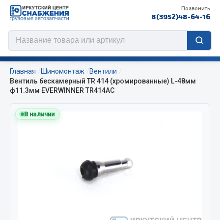
Позвонить
8(3952)48-64-16
Главная
Шиномонтаж
Вентили
Вентиль бескамерный TR 414 (хромированные) L-48мм
ф11.3мм EVERWINNER TR414AC
Цепи противоскольжения
В наличии
ЦЕПИ РОССИЯ
ЦЕПИ BOHU (Китай)
Изготовление цепей на колеса BOHU
QITONG
Весь раздел