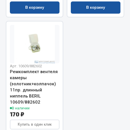
В корзину
В корзину
Запчасти на полуприцепы
Амортизаторы для полуприцепов
Весь раздел
Запчасти КамАЗ
Арт. 10609/882602
Двигатель
Ремкомплект вентеля
Система питания
камеры
Система выпуска газа
(золотник+колпачок)
11пр. длинный
Система охлаждения
ниппель BERIL
Сцепление
10609/882602
Коробка передач
В наличии
170 ₽
Коробка передач ZF
Купить в один клик
Показать ещё