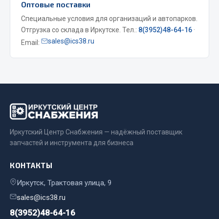
Оптовые поставки
Весь раздел
Специальные условия для организаций и автопарков.
Отгрузка со склада в Иркутске. Тел.:
8(3952)48-64-16
·
sales@ics38.ru
Email:
Запчасти МАЗ
Система питания
Подвеска
Тормозная система
Двери
Окно ветровое
Иркутский Центр Снабжения — надёжный поставщик
Двигатель
запчастей и инструмента для бизнеса
Электрооборудование
Показать ещё
КОНТАКТЫ
Иркутск, Трактовая улица, 9
Весь раздел
sales@ics38.ru
8(3952)48-64-16
Запчасти Урал