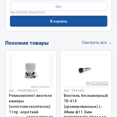
Фитинги
Опт
Штуцеры
при полной предоплате
В корзину
Весь раздел
Инструмент
Похожие товары
Смотреть все →
Автомобильный инструмент
Измерительный инструмент
Крепежный инструмент
Режущий инструмент
Силовое оборудование
Слесарный инструмент
Арт. 10958/882601
Арт. TR414AC
Ремкомплект вентеля
Вентиль бескамерный
Столярный инструмент
камеры
TR 414
(золотник+колпачок)
(хромированные) L-
Показать ещё
11пр. короткий
48мм ф11.3мм