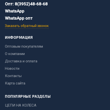
Опт: 8(3952)48-68-68
Двигатель
WhatsApp
Мост задний
WhatsApp опт
Система питания
Заказать обратный звонок
Система выпуска газа
Система охлаждения
ИНФОРМАЦИЯ
Сцепление
Оптовым покупателям
Тормозная система
О компании
Показать ещё
Доставка и оплата
Новости
Весь раздел
Контакты
Карта сайта
Запчасти ЯМЗ
ПОПУЛЯРНЫЕ РАЗДЕЛЫ
Двигатель
Система питания
ЦЕПИ НА КОЛЕСА