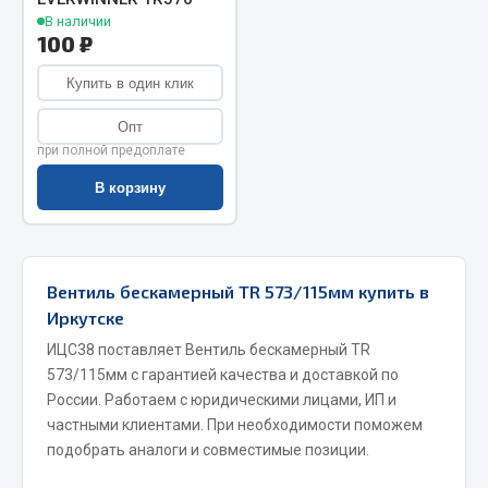
В наличии
Запчасти на полуприцепы
100 ₽
Амортизаторы для полуприцепов
Купить в один клик
Опт
Весь раздел
при полной предоплате
В корзину
Запчасти КамАЗ
Двигатель
Система питания
Вентиль бескамерный TR 573/115мм купить в
Система выпуска газа
Иркутске
Система охлаждения
ИЦС38 поставляет Вентиль бескамерный TR
Сцепление
573/115мм с гарантией качества и доставкой по
Коробка передач
России. Работаем с юридическими лицами, ИП и
частными клиентами. При необходимости поможем
Коробка передач ZF
подобрать аналоги и совместимые позиции.
Показать ещё