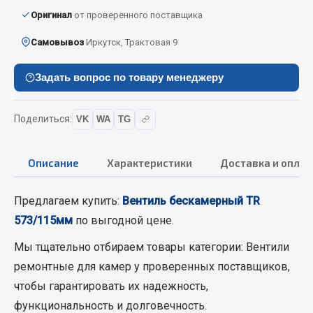
Вымпела
Оригинал
от проверенного поставщика
Показать ещё
Самовывоз
Иркутск, Трактовая 9
Весь раздел
Задать вопрос по товару менеджеру
Смазочные материалы
Поделиться:
VK
WA
TG
Масла
Описание
Характеристики
Доставка и оплат
Охладжающие жидкости
Технические жидкости
Предлагаем купить:
Вентиль бескамерный TR
Весь раздел
573/115мм
по выгодной цене.
Мы тщательно отбираем товары категории:
Вентили
МЕТИЗЫ
ремонтные для камер
у проверенных поставщиков,
чтобы гарантировать их надежность,
Болты
функциональность и долговечность.
Гайки