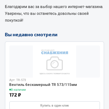
Кольца стопорные
Благодарим вас за выбор нашего интернет-магазина.
Пресс-масленки
Уверены, что вы останетесь довольны своей
Пробки
покупкой!
Пружины
Хомуты
Вы недавно смотрели
Показать ещё
Весь раздел
Соединительные элементы
Арт. TR-573
Camozzi
Вентиль бескамерный TR 573/115мм
Адаптеры и переходники
В наличии
172 ₽
Тройники
Трубки, муфты, гайки
Купить в один клик
Угольники