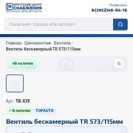
Позвонить
8(3952)48-64-16
Главная
Шиномонтаж
Вентили
Вентиль бескамерный TR 573/115мм
В наличии
Цепи противоскольжения
ЦЕПИ РОССИЯ
ЦЕПИ BOHU (Китай)
Изготовление цепей на колеса BOHU
Арт.:
TR-573
QITONG
В наличии
TOPAUTO
Весь раздел
Вентиль бескамерный TR 573/115мм