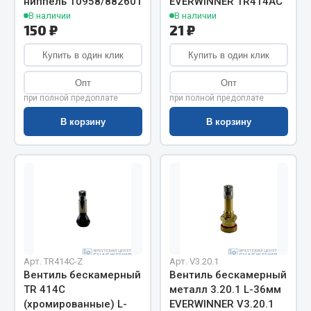
ниппель 10958/882601
EVERWINNER TR414AC
Весь раздел
В наличии
В наличии
150 ₽
21 ₽
Цепи подъёмные
Купить в один клик
Купить в один клик
Опт
Опт
Весь раздел
при полной предоплате
при полной предоплате
В корзину
В корзину
РТИ
Кольца уплотнительные
Лента конвейерная
Манжеты
Паронит
Патрубки
Арт. TR414С-Z
Арт. V3.20.1
Прокладки
Вентиль бескамерный
Вентиль бескамерный
Рукава высокого давления
TR 414С
металл 3.20.1 L-36мм
(хромированные) L-
EVERWINNER V3.20.1