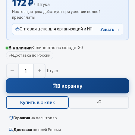
172 ₽
Отопители салона, подогреватели
/ Штука
Настоящая цена действует при условии полной
предоплаты
Автономные воздушные отопители
Жидкостные подогреватели
Оптовая цена для организаций и ИП
Узнать →
Отопители салона
Подогреватели тосола
В наличии
Количество на складе: 30
Весь раздел
Доставка по России
−
+
Штука
Автотовары
В корзину
Автозвук
Автокаталоги
Купить в 1 клик
Аксессуары автомобильные
Аптечки и знаки автомобильные
Гарантия
на весь товар
Брызговики
Доставка
по всей России
Вентиляторы кабины