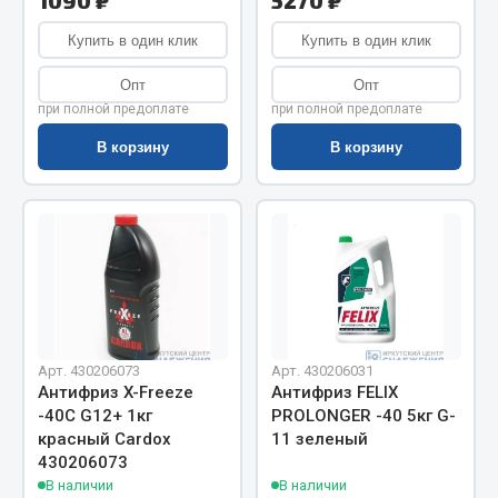
1090 ₽
5270 ₽
Весь раздел
Купить в один клик
Купить в один клик
Цепи подъёмные
Опт
Опт
при полной предоплате
при полной предоплате
В корзину
В корзину
Весь раздел
РТИ
Кольца уплотнительные
Лента конвейерная
Манжеты
Паронит
Арт. 430206073
Арт. 430206031
Антифриз X-Freeze
Антифриз FELIX
Патрубки
-40С G12+ 1кг
PROLONGER -40 5кг G-
Прокладки
красный Cardox
11 зеленый
Рукава высокого давления
430206073
В наличии
В наличии