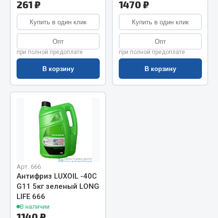
Показать ещё
261 ₽
1470 ₽
Весь раздел
Купить в один клик
Купить в один клик
Опт
Опт
при полной предоплате
при полной предоплате
Автомобильная электрика
В корзину
В корзину
Автолампы
Блоки реле и предохранителей
Вилки нагрузочные
Выключатели и переключатели клавишные
Выключатели кнопочные
Выключатель массы
Изолента
Арт. 666
Антифриз LUXOIL -40С
Показать ещё
G11 5кг зеленый LONG
LIFE 666
Весь раздел
В наличии
1140 ₽