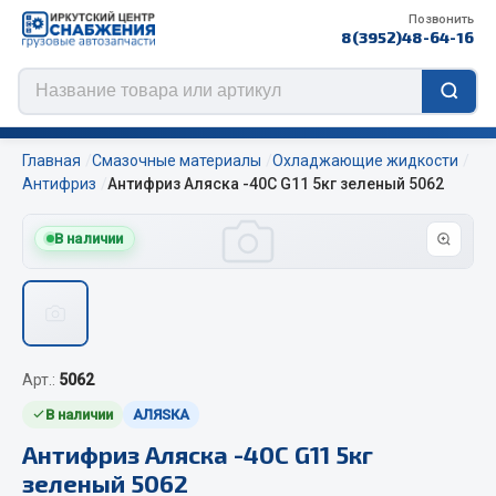
Позвонить
8(3952)48-64-16
Главная
Смазочные материалы
Охладжающие жидкости
Антифриз
Антифриз Аляска -40С G11 5кг зеленый 5062
В наличии
Цепи противоскольжения
ЦЕПИ РОССИЯ
ЦЕПИ BOHU (Китай)
Изготовление цепей на колеса BOHU
Арт.:
5062
QITONG
В наличии
АЛЯSКА
Весь раздел
Антифриз Аляска -40С G11 5кг
зеленый 5062