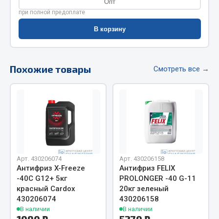
Опт
Фитинги
при полной предоплате
Штуцеры
В корзину
Весь раздел
Похожие товары
Смотреть все →
Инструмент
Автомобильный инструмент
Измерительный инструмент
Крепежный инструмент
Режущий инструмент
Силовое оборудование
Арт. 430206074
Арт. 430206158
Антифриз X-Freeze
Антифриз FELIX
Слесарный инструмент
-40С G12+ 5кг
PROLONGER -40 G-11
Столярный инструмент
красный Cardox
20кг зеленый
430206074
430206158
Показать ещё
В наличии
В наличии