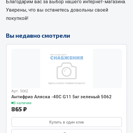
Благодарим вас за выбор нашего интернет-магазина.
Кольца стопорные
Уверены, что вы останетесь довольны своей
Пресс-масленки
покупкой!
Пробки
Пружины
Вы недавно смотрели
Хомуты
Показать ещё
Весь раздел
Соединительные элементы
Арт. 5062
Антифриз Аляска -40С G11 5кг зеленый 5062
Camozzi
В наличии
Адаптеры и переходники
865 ₽
Тройники
Купить в один клик
Трубки, муфты, гайки
Угольники