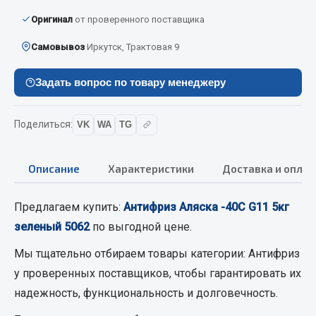
Вымпела
Оригинал
от проверенного поставщика
Показать ещё
Самовывоз
Иркутск, Трактовая 9
Весь раздел
Задать вопрос по товару менеджеру
Смазочные материалы
Поделиться:
VK
WA
TG
Масла
Охладжающие жидкости
Описание
Характеристики
Доставка и оплат
Технические жидкости
Предлагаем купить:
Антифриз Аляска -40С G11 5кг
Весь раздел
зеленый 5062
по выгодной цене.
Мы тщательно отбираем товары категории:
Антифриз
МЕТИЗЫ
у проверенных поставщиков, чтобы гарантировать их
надежность, функциональность и долговечность.
Болты
Гайки