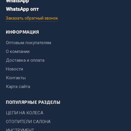
WhatsApp
WhatsApp опт
Двигатель
Заказать обратный звонок
Мост задний
Система питания
ИНФОРМАЦИЯ
Система выпуска газа
Оптовым покупателям
Система охлаждения
О компании
Сцепление
Тормозная система
Доставка и оплата
Новости
Показать ещё
Контакты
Весь раздел
Карта сайта
ПОПУЛЯРНЫЕ РАЗДЕЛЫ
Запчасти ЯМЗ
ЦЕПИ НА КОЛЕСА
Двигатель
ОТОПИТЕЛИ САЛОНА
Система питания
ИНСТРУМЕНТ