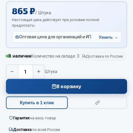
Отопители салона, подогреватели
865 ₽
/ Штука
Автономные воздушные отопители
Настоящая цена действует при условии полной
Жидкостные подогреватели
предоплаты
Отопители салона
Оптовая цена для организаций и ИП
Узнать →
Подогреватели тосола
Весь раздел
В наличии
Количество на складе: 3
Доставка по России
−
+
Штука
Автотовары
В корзину
Автозвук
Автокаталоги
Купить в 1 клик
Аксессуары автомобильные
Аптечки и знаки автомобильные
Гарантия
на весь товар
Брызговики
Вентиляторы кабины
Доставка
по всей России