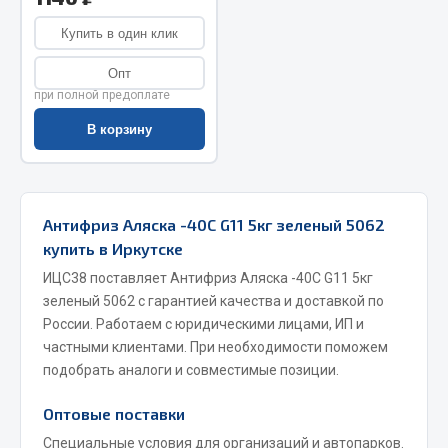
Запчасти на полуприцепы
Купить в один клик
Опт
Амортизаторы для полуприцепов
при полной предоплате
Весь раздел
В корзину
Запчасти КамАЗ
Антифриз Аляска -40С G11 5кг зеленый 5062
Двигатель
купить в Иркутске
Система питания
ИЦС38 поставляет Антифриз Аляска -40С G11 5кг
Система выпуска газа
зеленый 5062 с гарантией качества и доставкой по
Система охлаждения
России. Работаем с юридическими лицами, ИП и
Сцепление
частными клиентами. При необходимости поможем
Коробка передач
подобрать аналоги и совместимые позиции.
Коробка передач ZF
Оптовые поставки
Показать ещё
Специальные условия для организаций и автопарков.