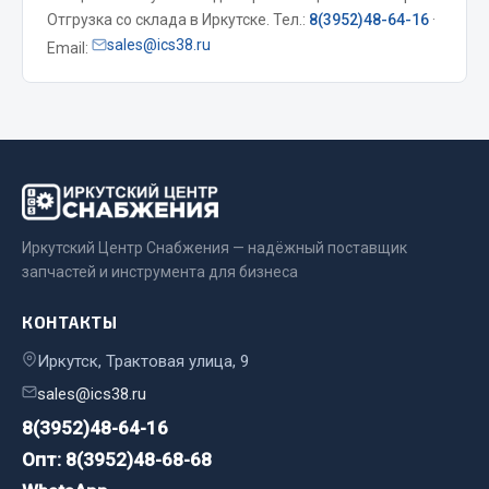
Отгрузка со склада в Иркутске. Тел.:
8(3952)48-64-16
·
Весь раздел
sales@ics38.ru
Email:
Запчасти МАЗ
Система питания
Подвеска
Тормозная система
Двери
Иркутский Центр Снабжения — надёжный поставщик
Окно ветровое
запчастей и инструмента для бизнеса
Двигатель
КОНТАКТЫ
Электрооборудование
Иркутск, Трактовая улица, 9
Показать ещё
sales@ics38.ru
Весь раздел
8(3952)48-64-16
Опт: 8(3952)48-68-68
Запчасти Урал