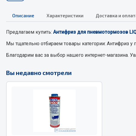
Описание
Характеристики
Доставка и оплат
РТИ
Автом
Предлагаем купить:
Антифриз для пневмотормозов LIQ
Кольца уплотнительные
Автоламп
Лента конвейерная
Блоки реле
Мы тщательно отбираем товары категории:
Антифриз
у 
Манжеты
Вилки наг
Благодарим вас за выбор нашего интернет-магазина. У
Паронит
Выключате
Патрубки
клавишны
Вы недавно смотрели
Прокладки
Выключате
Рукава высокого давления
Выключате
Изолента
Показать ещё
Весь раздел
Весь раздел
Запча
Запчасти МАЗ