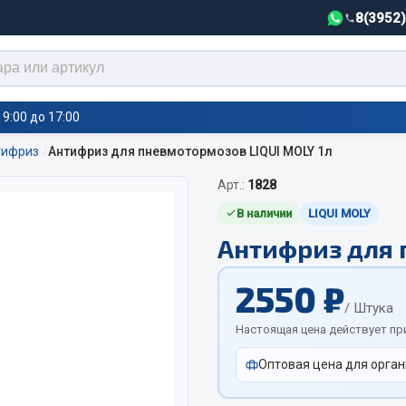
8(3952
9:00 до 17:00
тифриз
Антифриз для пневмотормозов LIQUI MOLY 1л
Арт.:
1828
тели салона,
Автотовары
греватели
В наличии
LIQUI MOLY
Антифриз для 
Автозвук
е воздушные отопители
Автокаталоги
е подогреватели
2550 ₽
Аксессуары автомобильные
 салона
/ Штука
Аптечки и знаки автомобил
тели тосола
Настоящая цена действует пр
Брызговики
Оптовая цена для орган
Вентиляторы кабины
Вымпела