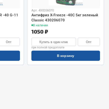
Сварочное оборудование
Сварочные материалы
Арт. 430206070
 -40 G-11
Антифриз X-Freeze -40С 5кг зеленый
Classic 430206070
В наличии
1050 ₽
Опт
Купить в один клик
Опт
при полной предоплате
Весь раздел
В корзину
Автохимия
ы
3 ton
Abro
Agat auto
Alteco
Aвтосил