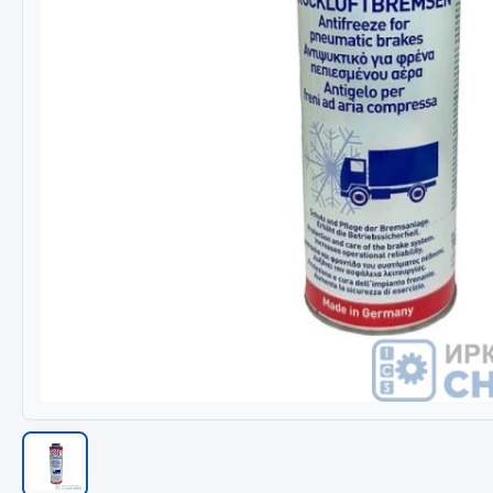
Весь раздел
Весь раздел
МЕТИЗЫ
Соед
Болты
Camozzi
Гайки
Адаптеры 
Кольца стопорные
Тройники
Пресс-масленки
Трубки, му
Пробки
Угольники
Пружины
Фитинги
Хомуты
Штуцеры
Показать ещё
Весь раздел
Весь раздел