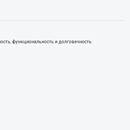
Запчасти КамАЗ
цепы
Двигатель
епов
Система питания
ость, функциональность и долговечность.
Система выпуска газа
Система охлаждения
Сцепление
Коробка передач
Коробка передач ZF
Показать ещё
Весь раздел
Запчасти HOWO