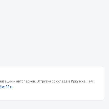
Chevron
Cosmo
Показать ещё
Весь раздел
Аккумуляторы
ТАВ
ЯМАЛ
Solite
ТЮМЕНЬ
заций и автопарков. Отгрузка со склада в Иркутске. Тел.:
@ics38.ru
OURSUN
FORVARD
DELТА