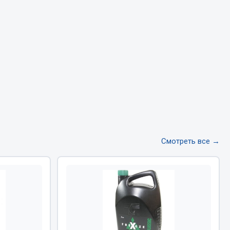
Тормозная система
Двигатель
Подвеска
Система питания
Система выпуска газа
Система охлаждения
Сцепление
Показать ещё
Смотреть все →
Весь раздел
Всё для сварки
Газосварка
Маски, краги сварщика