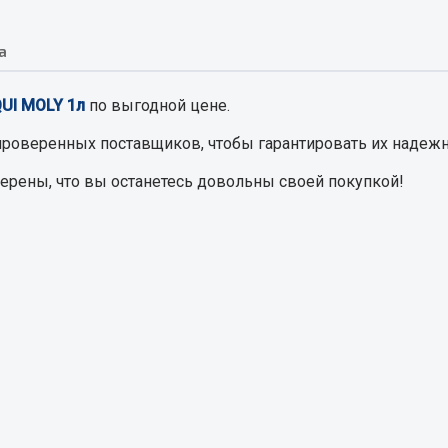
а
Запчасти на полупри
обильная электрика
UI MOLY 1л
по выгодной цене.
Амортизаторы для полуприц
ы
 и предохранителей
проверенных поставщиков, чтобы гарантировать их надежн
рузочные
верены, что вы останетесь довольны своей покупкой!
ли и переключатели
е
ли кнопочные
ль массы
Показать ещё
Весь раздел
сти Урал
Запчасти ЯМЗ