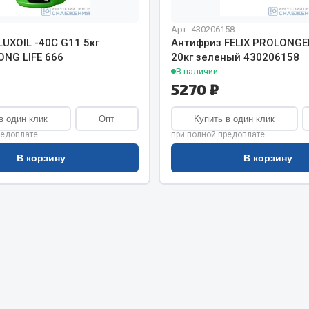
хлаждения
Vic
Арт. 430206158
Автоторг
няя
UXOIL -40С G11 5кг
Антифриз FELIX PROLONGER
Дифа
ONG LIFE 666
20кг зеленый 430206158
 система
Цитрон
В наличии
орудование
5270 ₽
Фильтры DONALDSON
Показать ещё
Показать ещё
в один клик
Опт
Купить в один клик
редоплате
при полной предоплате
Весь раздел
В корзину
В корзину
ипники
Стяжки, тросы, канат
Стропы
Стяжки
Тросы