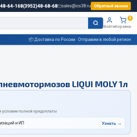
)48-64-16
8(3952)48-68-68
sales@ics38.ru
Обратный звонок
0
Войти
Корзина
📦 Доставка по России · Отправим в любой регион
Смазочные материалы
пневмотормозов LIQUI MOLY 1л
Масла
Охладжающие жидкости
Технические жидкости
ьные
и условии полной предоплаты
изаций и ИП
Узнать →