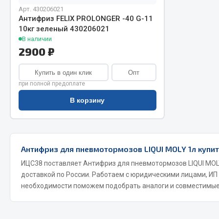
Арт. 430206021
Антифриз FELIX PROLONGER -40 G-11
10кг зеленый 430206021
В наличии
2900 ₽
Купить в один клик
Опт
при полной предоплате
Хозтовары
Шино
В корзину
Горелки, баллоны, плитки газовые
Автохимия
Замки
Вентили
Лампы паяльные, керосиновые
Антифриз для пневмотормозов LIQUI MOLY 1л купит
Инструмен
Сантехника
шиномонт
ИЦС38 поставляет Антифриз для пневмотормозов LIQUI MOLY
Спецодежда
Материалы
доставкой по России. Работаем с юридическими лицами, ИП
Лестницы, стремянки
необходимости поможем подобрать аналоги и совместимые
Товары для дома