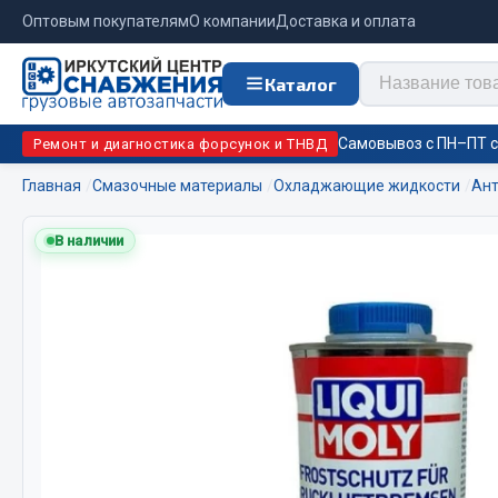
Оптовым покупателям
О компании
Доставка и оплата
Каталог
Самовывоз с ПН–ПТ с 
Ремонт и диагностика форсунок и ТНВД
Главная
Смазочные материалы
Охладжающие жидкости
Ан
Отопи
В наличии
Цепи противоскольжения
подо
Автономны
ЦЕПИ РОССИЯ
Жидкостны
ЦЕПИ BOHU (Китай)
Отопители
Изготовление цепей на колеса BOHU
Подогрева
QITONG