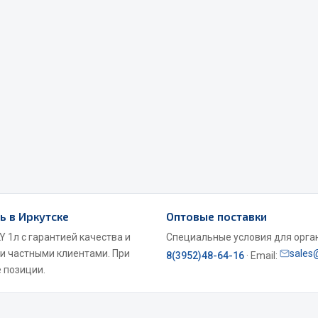
Весь раздел
Садовый инвентарь
монтаж
 для шиномонтажа
Весь раздел
ь в Иркутске
Оптовые поставки
т и оборудование для
жа
 1л с гарантией качества и
Специальные условия для органи
 для ремонта шин и камер
 и частными клиентами. При
sales
8(3952)48-64-16
· Email:
 позиции.