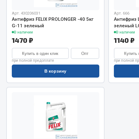
Система о
Колеса и шины
Сцепление
Система охлаждения
Арт. 430206031
Арт. 666
Ось перед
Подвеска
Антифриз FELIX PROLONGER -40 5кг
Антифриз L
G-11 зеленый
зеленый L
Тормозная
Кабина
В наличии
В наличии
Электрооб
Оперение кабины
1470 ₽
1140 ₽
Показать ещё
Купить в один клик
Опт
Купить 
при полной предоплате
при полной п
Весь раздел
Весь раздел
В корзину
Подш
CUMMINS HAFFEN
Весь раздел
Весь раздел