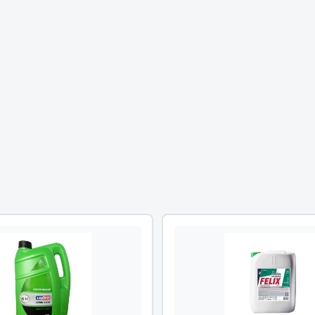
Двигатель
ий
Система питания
итания
Система выпуска газа
пуска газа
Система охлаждения
хлаждения
Коробка передач
Рулевое управление
 система
Тормозная система
Показать ещё
Показать ещё
Весь раздел
сти FAW
Фильтры
JSB
Mann-filter