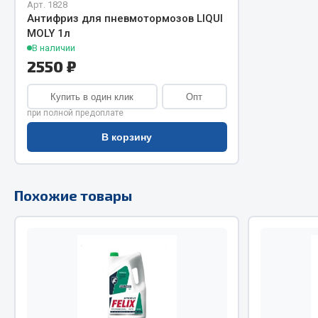
Арт. 1828
Антифриз для пневмотормозов LIQUI
Двигатель
Система питания
MOLY 1л
Мост задн
Подвеска
В наличии
2550 ₽
Система п
Тормозная система
Система вы
Двери
Купить в один клик
Опт
Система о
Окно ветровое
при полной предоплате
Сцепление
Двигатель
В корзину
Тормозная
Электрооборудование
Показать ещё
Похожие товары
Весь раздел
Весь раздел
Запча
Запчасти SHAANXI (SHACMAN)
Подвеска
Система питания
Двигатель
Тормозная система