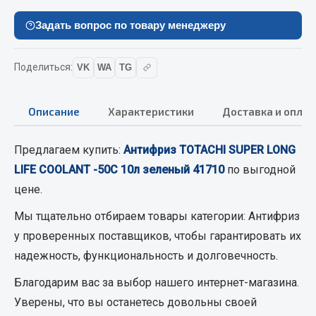
Вымпела
Задать вопрос по товару менеджеру
Показать ещё
Весь раздел
Поделиться:
VK
WA
TG
Описание
Характеристики
Доставка и оплат
Смазочные материалы
Масла
Предлагаем купить:
Антифриз TOTACHI SUPER LONG
Охладжающие жидкости
LIFE COOLANT -50С 10л зеленый 41710
по выгодной
Технические жидкости
цене.
Мы тщательно отбираем товары категории:
Весь раздел
Антифриз
у проверенных поставщиков, чтобы гарантировать их
надежность, функциональность и долговечность.
МЕТИЗЫ
Благодарим вас за выбор нашего интернет-магазина.
Болты
Уверены, что вы останетесь довольны своей
Гайки