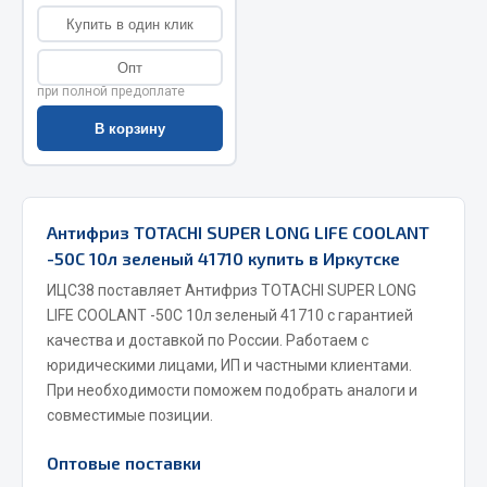
Купить в один клик
Запчасти на полуприцепы
Опт
Амортизаторы для полуприцепов
при полной предоплате
В корзину
Весь раздел
Запчасти КамАЗ
Антифриз TOTACHI SUPER LONG LIFE COOLANT
Двигатель
-50С 10л зеленый 41710 купить в Иркутске
Система питания
ИЦС38 поставляет Антифриз TOTACHI SUPER LONG
Система выпуска газа
LIFE COOLANT -50С 10л зеленый 41710 с гарантией
Система охлаждения
качества и доставкой по России. Работаем с
юридическими лицами, ИП и частными клиентами.
Сцепление
При необходимости поможем подобрать аналоги и
Коробка передач
совместимые позиции.
Коробка передач ZF
Оптовые поставки
Показать ещё