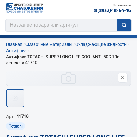
Позвонить
8(3952)48-64-16
Главная
Смазочные материалы
Охладжающие жидкости
Антифриз
Антифриз TOTACHI SUPER LONG LIFE COOLANT -50С 10л
зеленый 41710
Цепи противоскольжения
ЦЕПИ РОССИЯ
ЦЕПИ BOHU (Китай)
Изготовление цепей на колеса BOHU
QITONG
Арт.:
41710
Весь раздел
Totachi
Антифриз TOTACHI SUPER LONG LIFE