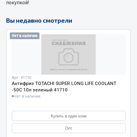
покупкой!
Кольца стопорные
Пресс-масленки
Вы недавно смотрели
Пробки
Пружины
Нет в наличии
Хомуты
Показать ещё
Весь раздел
Арт. 41710
Антифриз TOTACHI SUPER LONG LIFE COOLANT
Соединительные элементы
-50С 10л зеленый 41710
Нет в наличии
Camozzi
Адаптеры и переходники
Купить в один клик
Тройники
Трубки, муфты, гайки
Опт
Угольники