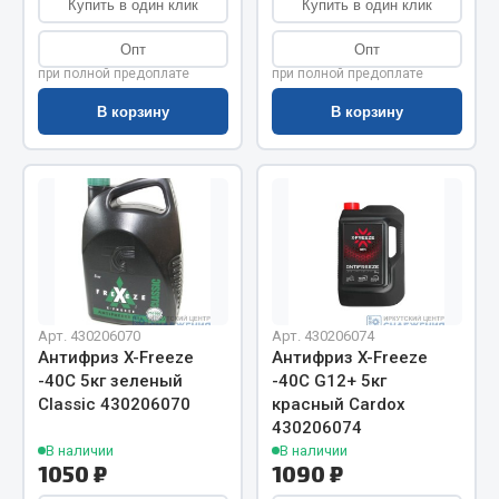
Купить в один клик
Купить в один клик
Весь раздел
Опт
Опт
при полной предоплате
при полной предоплате
Цепи подъёмные
В корзину
В корзину
Весь раздел
РТИ
Кольца уплотнительные
Лента конвейерная
Арт. 430206070
Арт. 430206074
Манжеты
Антифриз X-Freeze
Антифриз X-Freeze
Паронит
-40С 5кг зеленый
-40С G12+ 5кг
Патрубки
Classic 430206070
красный Cardox
430206074
Прокладки
В наличии
В наличии
Рукава высокого давления
1050 ₽
1090 ₽