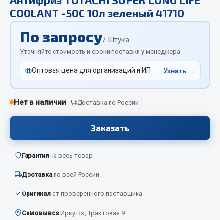
Отопители салона, подогреватели
COOLANT -50С 10л зеленый 41710
Автономные воздушные отопители
По запросу
/ Штука
Жидкостные подогреватели
Уточняйте стоимость и сроки поставки у менеджера
Отопители салона
Подогреватели тосола
Оптовая цена для организаций и ИП
Узнать →
Весь раздел
Нет в наличии
Доставка по России
Автотовары
Заказать
Автозвук
Гарантия
на весь товар
Автокаталоги
Аксессуары автомобильные
Доставка
по всей России
Аптечки и знаки автомобильные
Оригинал
от проверенного поставщика
Брызговики
Вентиляторы кабины
Самовывоз
Иркутск, Трактовая 9