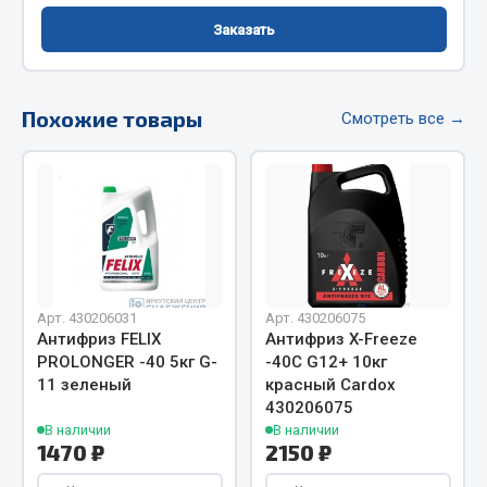
Фитинги
Заказать
Штуцеры
Весь раздел
Похожие товары
Смотреть все →
Инструмент
Автомобильный инструмент
Измерительный инструмент
Крепежный инструмент
Режущий инструмент
Арт. 430206031
Арт. 430206075
Антифриз FELIX
Антифриз X-Freeze
Силовое оборудование
PROLONGER -40 5кг G-
-40С G12+ 10кг
Слесарный инструмент
11 зеленый
красный Cardox
Столярный инструмент
430206075
В наличии
В наличии
Показать ещё
1470 ₽
2150 ₽