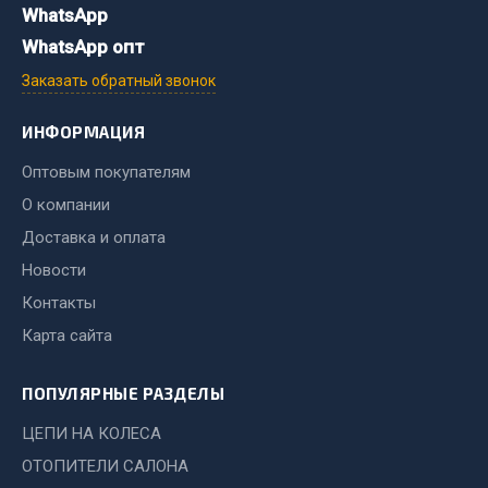
WhatsApp
Двигатель
WhatsApp опт
Мост задний
Заказать обратный звонок
Система питания
ИНФОРМАЦИЯ
Система выпуска газа
Система охлаждения
Оптовым покупателям
Сцепление
О компании
Тормозная система
Доставка и оплата
Показать ещё
Новости
Контакты
Весь раздел
Карта сайта
Запчасти ЯМЗ
ПОПУЛЯРНЫЕ РАЗДЕЛЫ
ЦЕПИ НА КОЛЕСА
Двигатель
Система питания
ОТОПИТЕЛИ САЛОНА