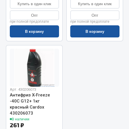
Показать ещё
Купить в один клик
Купить в один клик
Весь раздел
Опт
Опт
при полной предоплате
при полной предоплате
В корзину
В корзину
Автомобильная электрика
Автолампы
Блоки реле и предохранителей
Вилки нагрузочные
Выключатели и переключатели клавишные
Выключатели кнопочные
Выключатель массы
Арт. 430206073
Изолента
Антифриз X-Freeze
-40С G12+ 1кг
Показать ещё
красный Cardox
430206073
Весь раздел
В наличии
261 ₽