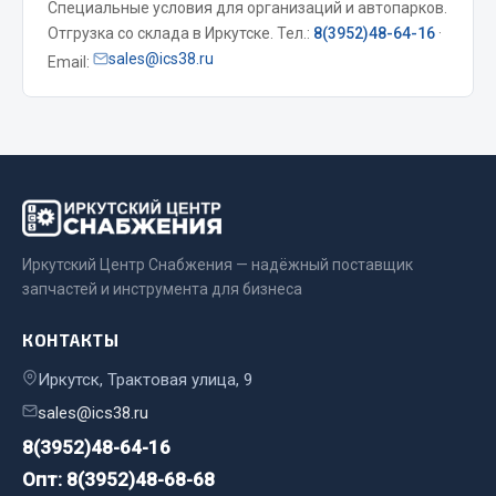
Специальные условия для организаций и автопарков.
Весь раздел
Отгрузка со склада в Иркутске. Тел.:
8(3952)48-64-16
·
sales@ics38.ru
Email:
Запчасти МАЗ
Система питания
Подвеска
Тормозная система
Двери
Иркутский Центр Снабжения — надёжный поставщик
Окно ветровое
запчастей и инструмента для бизнеса
Двигатель
Электрооборудование
КОНТАКТЫ
Показать ещё
Иркутск, Трактовая улица, 9
sales@ics38.ru
Весь раздел
8(3952)48-64-16
Опт: 8(3952)48-68-68
Запчасти Урал