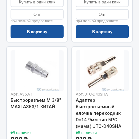
Весь раздел
Купить в один клик
Купить в один клик
Опт
Опт
при полной предоплате
при полной предоплате
Цепи подъёмные
В корзину
В корзину
Весь раздел
РТИ
Кольца уплотнительные
Лента конвейерная
Манжеты
Арт. А353/1
Арт. JTC-D40SHA
Быстроразъем М 3/8"
Адаптер
Паронит
MAXI А353/1 КИТАЙ
быстросъемный
Патрубки
елочка переходник
Прокладки
D=14.9мм тип БРС
(мама) JTC-D40SHA
Рукава высокого давления
В наличии
В наличии