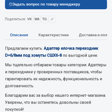
Вымпела
Задать вопрос по товару менеджеру
Показать ещё
Поделиться:
VK
WA
TG
Весь раздел
Описание
Характеристики
Доставка и оплат
Смазочные материалы
Предлагаем купить:
Адаптер елочка переходник
Масла
D=6/8мм под хомуты СШХ6-8
по выгодной цене.
Охладжающие жидкости
Мы тщательно отбираем товары категории:
Адаптеры
Технические жидкости
и переходники
у проверенных поставщиков, чтобы
Весь раздел
гарантировать их надежность, функциональность и
долговечность.
МЕТИЗЫ
Благодарим вас за выбор нашего интернет-магазина.
Уверены, что вы останетесь довольны своей
Болты
покупкой!
Гайки