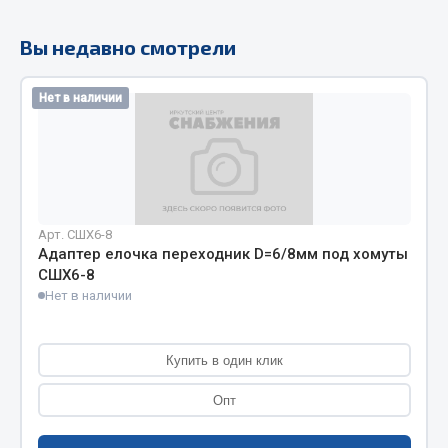
Кольца стопорные
Вы недавно смотрели
Пресс-масленки
Пробки
Нет в наличии
Пружины
Хомуты
Показать ещё
Весь раздел
Арт. СШХ6-8
Адаптер елочка переходник D=6/8мм под хомуты
СШХ6-8
Соединительные элементы
Нет в наличии
Camozzi
Адаптеры и переходники
Купить в один клик
Тройники
Опт
Трубки, муфты, гайки
Угольники