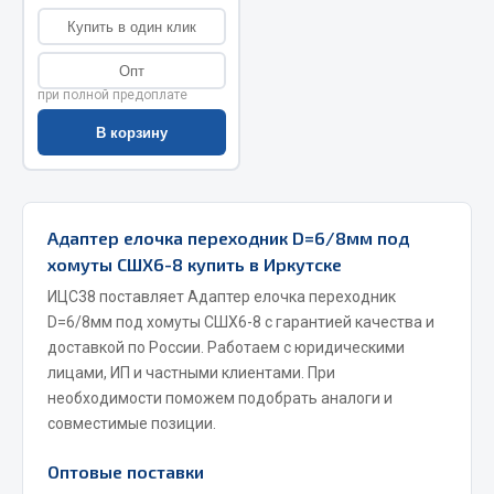
Купить в один клик
Запчасти на полуприцепы
Опт
Амортизаторы для полуприцепов
при полной предоплате
Весь раздел
В корзину
Запчасти КамАЗ
Адаптер елочка переходник D=6/8мм под
Двигатель
хомуты СШХ6-8 купить в Иркутске
Система питания
ИЦС38 поставляет Адаптер елочка переходник
Система выпуска газа
D=6/8мм под хомуты СШХ6-8 с гарантией качества и
Система охлаждения
доставкой по России. Работаем с юридическими
Сцепление
лицами, ИП и частными клиентами. При
необходимости поможем подобрать аналоги и
Коробка передач
совместимые позиции.
Коробка передач ZF
Оптовые поставки
Показать ещё