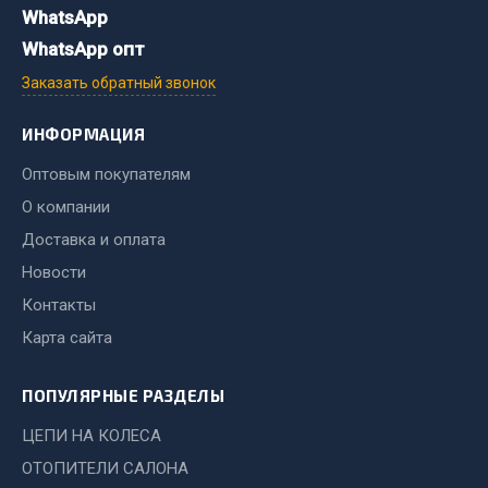
WhatsApp
Двигатель
WhatsApp опт
Мост задний
Заказать обратный звонок
Система питания
Система выпуска газа
ИНФОРМАЦИЯ
Система охлаждения
Оптовым покупателям
Сцепление
О компании
Тормозная система
Доставка и оплата
Показать ещё
Новости
Контакты
Весь раздел
Карта сайта
Запчасти ЯМЗ
ПОПУЛЯРНЫЕ РАЗДЕЛЫ
Двигатель
ЦЕПИ НА КОЛЕСА
Система питания
ОТОПИТЕЛИ САЛОНА