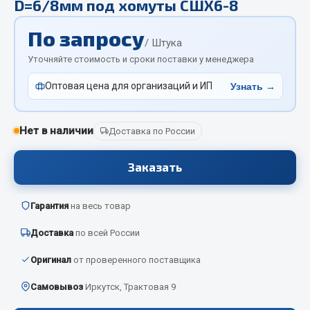
D=6/8мм под хомуты СШХ6-8
Отопители салона, подогреватели
По запросу
Автономные воздушные отопители
/ Штука
Жидкостные подогреватели
Уточняйте стоимость и сроки поставки у менеджера
Отопители салона
Оптовая цена для организаций и ИП
Узнать →
Подогреватели тосола
Весь раздел
Нет в наличии
Доставка по России
Заказать
Автотовары
Автозвук
Гарантия
на весь товар
Автокаталоги
Доставка
по всей России
Аксессуары автомобильные
Оригинал
от проверенного поставщика
Аптечки и знаки автомобильные
Брызговики
Самовывоз
Иркутск, Трактовая 9
Вентиляторы кабины