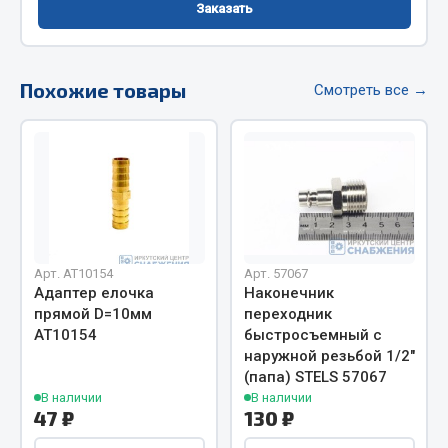
Заказать
Фитинги
Штуцеры
Похожие товары
Весь раздел
Смотреть все →
Инструмент
Автомобильный инструмент
Измерительный инструмент
Крепежный инструмент
Арт. AT10154
Арт. 57067
Режущий инструмент
Адаптер елочка
Наконечник
прямой D=10мм
переходник
Силовое оборудование
АТ10154
быстросъемный с
Слесарный инструмент
наружной резьбой 1/2"
Столярный инструмент
(папа) STELS 57067
В наличии
В наличии
Показать ещё
47 ₽
130 ₽