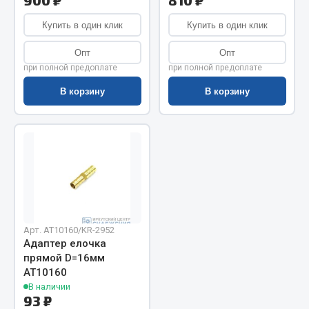
900 ₽
810 ₽
Показать ещё
Купить в один клик
Купить в один клик
Весь раздел
Опт
Опт
при полной предоплате
при полной предоплате
Автомобильная электрика
В корзину
В корзину
Автолампы
Блоки реле и предохранителей
Вилки нагрузочные
Выключатели и переключатели клавишные
Выключатели кнопочные
Выключатель массы
Изолента
Арт. AT10160/KR-2952
Адаптер елочка
Показать ещё
прямой D=16мм
АТ10160
Весь раздел
В наличии
93 ₽