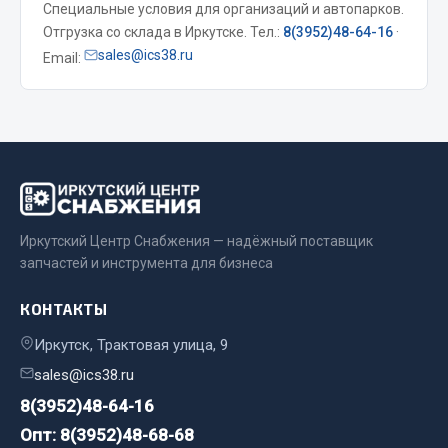
Специальные условия для организаций и автопарков.
Весь раздел
Отгрузка со склада в Иркутске. Тел.:
8(3952)48-64-16
·
sales@ics38.ru
Email:
Запчасти МАЗ
Система питания
Подвеска
Тормозная система
Двери
Иркутский Центр Снабжения — надёжный поставщик
Окно ветровое
запчастей и инструмента для бизнеса
Двигатель
Электрооборудование
КОНТАКТЫ
Показать ещё
Иркутск, Трактовая улица, 9
sales@ics38.ru
Весь раздел
8(3952)48-64-16
Опт: 8(3952)48-68-68
Запчасти Урал