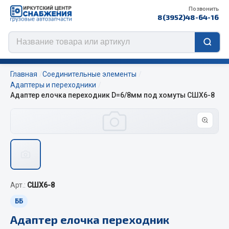
Позвонить
8(3952)48-64-16
Главная
Соединительные элементы
Адаптеры и переходники
Адаптер елочка переходник D=6/8мм под хомуты СШХ6-8
Цепи противоскольжения
ЦЕПИ РОССИЯ
ЦЕПИ BOHU (Китай)
Изготовление цепей на колеса BOHU
QITONG
Арт.:
СШХ6-8
Весь раздел
ББ
Адаптер елочка переходник