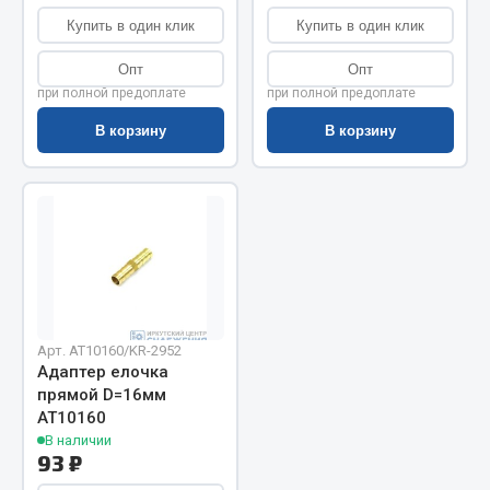
Купить в один клик
Купить в один клик
Запчасти на полуприцепы
Опт
Опт
Амортизаторы для полуприцепов
при полной предоплате
при полной предоплате
Весь раздел
В корзину
В корзину
Запчасти КамАЗ
Двигатель
Система питания
Система выпуска газа
Система охлаждения
Арт. AT10160/KR-2952
Сцепление
Адаптер елочка
прямой D=16мм
Коробка передач
АТ10160
Коробка передач ZF
В наличии
93 ₽
Показать ещё