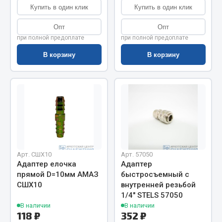
Показать ещё
Купить в один клик
Купить в один клик
Весь раздел
Опт
Опт
при полной предоплате
при полной предоплате
В корзину
В корзину
Автомобильная электрика
Автолампы
Блоки реле и предохранителей
Вилки нагрузочные
Выключатели и переключатели клавишные
Выключатели кнопочные
Выключатель массы
Арт. СШХ10
Арт. 57050
Изолента
Адаптер елочка
Адаптер
прямой D=10мм АМАЗ
быстросъемный с
Показать ещё
СШХ10
внутренней резьбой
1/4" STELS 57050
Весь раздел
В наличии
В наличии
118 ₽
352 ₽