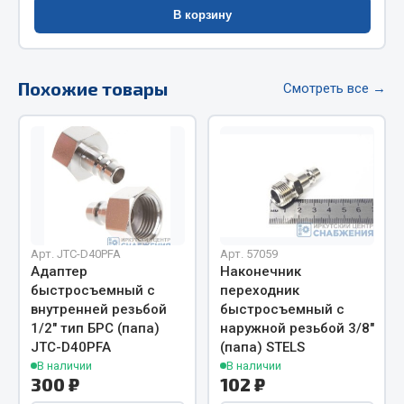
Весь раздел
В корзину
Цепи подъёмные
Похожие товары
Смотреть все →
Весь раздел
РТИ
Кольца уплотнительные
Лента конвейерная
Арт. JTC-D40PFA
Арт. 57059
Адаптер
Наконечник
Манжеты
быстросъемный с
переходник
Паронит
внутренней резьбой
быстросъемный с
Патрубки
1/2" тип БРС (папа)
наружной резьбой 3/8"
Прокладки
JTC-D40PFA
(папа) STELS
В наличии
В наличии
Рукава высокого давления
300 ₽
102 ₽