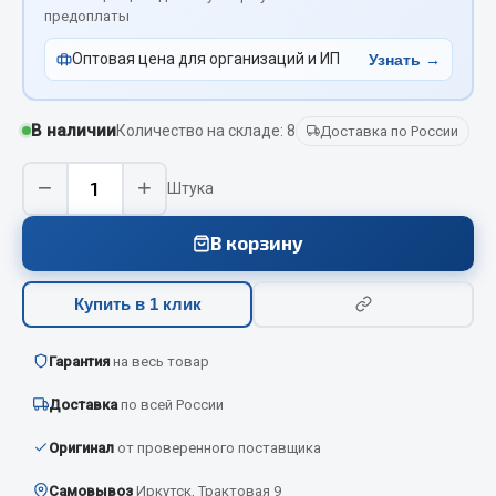
Вымпела
предоплаты
Показать ещё
Оптовая цена для организаций и ИП
Узнать →
Весь раздел
В наличии
Количество на складе: 8
Доставка по России
Смазочные материалы
−
+
Штука
Масла
В корзину
Охладжающие жидкости
Технические жидкости
Купить в 1 клик
Весь раздел
Гарантия
на весь товар
Доставка
по всей России
МЕТИЗЫ
Оригинал
от проверенного поставщика
Болты
Самовывоз
Иркутск, Трактовая 9
Гайки