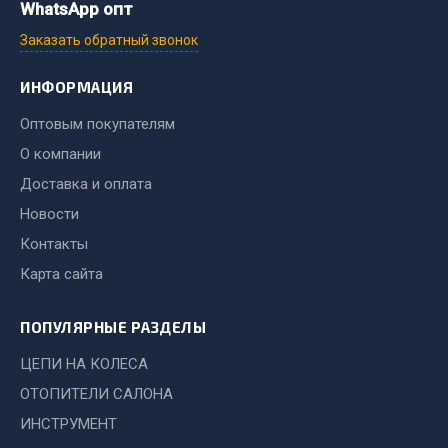
Система выпуска газа
WhatsApp опт
Система охлаждения
Заказать обратный звонок
Коробка передач
Рулевое управление
ИНФОРМАЦИЯ
Тормозная система
Оптовым покупателям
Показать ещё
О компании
Доставка и оплата
Весь раздел
Новости
Контакты
Запчасти HOWO
Карта сайта
Тормозная система
ПОПУЛЯРНЫЕ РАЗДЕЛЫ
Двигатель
Подвеска
ЦЕПИ НА КОЛЕСА
Система питания
ОТОПИТЕЛИ САЛОНА
Система выпуска газа
ИНСТРУМЕНТ
Система охлаждения