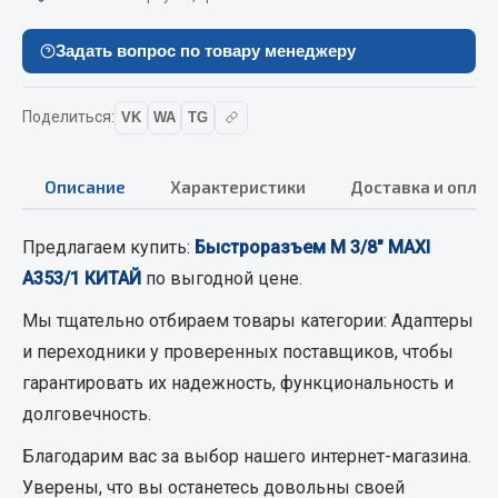
Кольца стопорные
Задать вопрос по товару менеджеру
Пресс-масленки
Пробки
Пружины
Поделиться:
VK
WA
TG
Хомуты
Описание
Характеристики
Доставка и оплат
Показать ещё
Весь раздел
Предлагаем купить:
Быстроразъем М 3/8" MAXI
А353/1 КИТАЙ
по выгодной цене.
Соединительные элементы
Мы тщательно отбираем товары категории:
Адаптеры
и переходники
у проверенных поставщиков, чтобы
Camozzi
гарантировать их надежность, функциональность и
Адаптеры и переходники
долговечность.
Тройники
Благодарим вас за выбор нашего интернет-магазина.
Трубки, муфты, гайки
Уверены, что вы останетесь довольны своей
Угольники