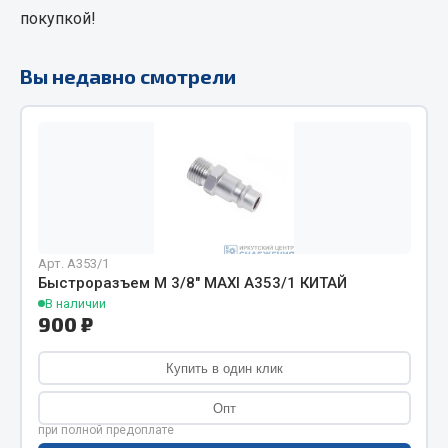
покупкой!
Фитинги
Штуцеры
Вы недавно смотрели
Весь раздел
Инструмент
Автомобильный инструмент
Измерительный инструмент
Крепежный инструмент
Арт. А353/1
Быстроразъем М 3/8" MAXI А353/1 КИТАЙ
Режущий инструмент
В наличии
Силовое оборудование
900 ₽
Слесарный инструмент
Купить в один клик
Столярный инструмент
Опт
Показать ещё
при полной предоплате