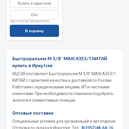
Купить в один клик
Весь раздел
Опт
при полной предоплате
Запчасти МАЗ
В корзину
Система питания
Подвеска
Тормозная система
Быстроразъем М 3/8" MAXI А353/1 КИТАЙ
Двери
купить в Иркутске
Окно ветровое
ИЦС38 поставляет Быстроразъем М 3/8" MAXI А353/1
Двигатель
КИТАЙ с гарантией качества и доставкой по России.
Электрооборудование
Работаем с юридическими лицами, ИП и частными
клиентами. При необходимости поможем подобрать
Показать ещё
аналоги и совместимые позиции.
Весь раздел
Оптовые поставки
Специальные условия для организаций и автопарков.
Запчасти Урал
Отгрузка со склада в Иркутске. Тел.:
8(3952)48-64-16
·