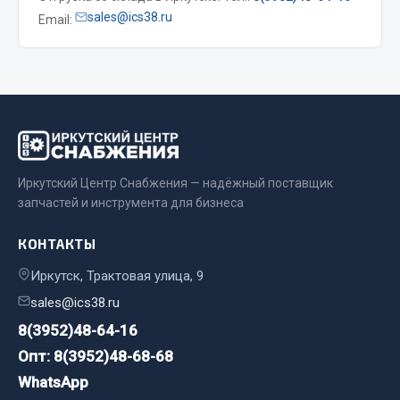
sales@ics38.ru
Email:
Двигатель
Мост задний
Система питания
Система выпуска газа
Система охлаждения
Сцепление
Тормозная система
Иркутский Центр Снабжения — надёжный поставщик
запчастей и инструмента для бизнеса
Показать ещё
КОНТАКТЫ
Весь раздел
Иркутск, Трактовая улица, 9
sales@ics38.ru
Запчасти ЯМЗ
8(3952)48-64-16
Опт: 8(3952)48-68-68
Двигатель
Система питания
WhatsApp