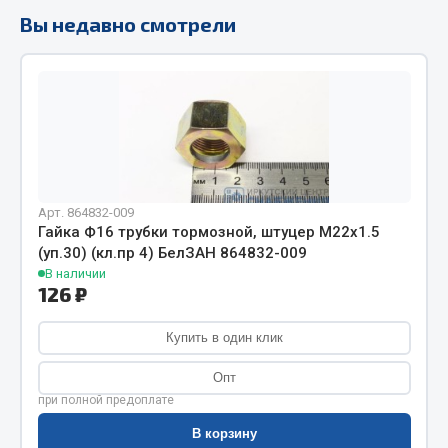
Фитинги
Вы недавно смотрели
Штуцеры
Весь раздел
Инструмент
Автомобильный инструмент
Арт. 864832-009
Гайка Ф16 трубки тормозной, штуцер М22х1.5
Измерительный инструмент
(уп.30) (кл.пр 4) БелЗАН 864832-009
Крепежный инструмент
В наличии
126 ₽
Режущий инструмент
Силовое оборудование
Купить в один клик
Слесарный инструмент
Столярный инструмент
Опт
при полной предоплате
Показать ещё
В корзину