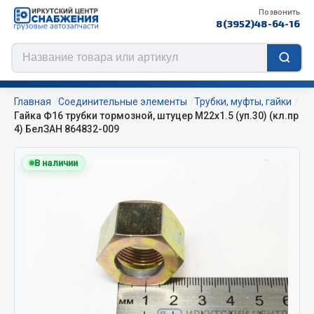
Позвонить
8(3952)48-64-16
Главная
Соединительные элементы
Трубки, муфты, гайки
Гайка Ф16 трубки тормозной, штуцер М22х1.5 (уп.30) (кл.пр
4) БелЗАН 864832-009
Цепи противоскольжения
В наличии
ЦЕПИ РОССИЯ
ЦЕПИ BOHU (Китай)
Изготовление цепей на колеса BOHU
QITONG
Весь раздел