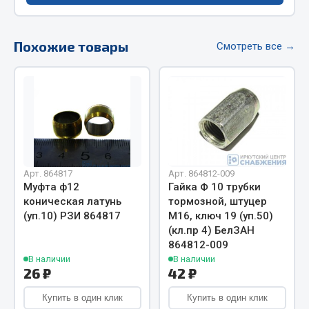
Весь раздел
Похожие товары
Смотреть все →
Цепи подъёмные
Весь раздел
РТИ
Кольца уплотнительные
Арт. 864817
Арт. 864812-009
Муфта ф12
Гайка Ф 10 трубки
Лента конвейерная
коническая латунь
тормозной, штуцер
Манжеты
(уп.10) РЗИ 864817
М16, ключ 19 (уп.50)
Паронит
(кл.пр 4) БелЗАН
864812-009
Патрубки
В наличии
В наличии
Прокладки
26 ₽
42 ₽
Рукава высокого давления
Купить в один клик
Купить в один клик