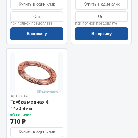
Купить в один клик
Купить в один клик
Запчасти на полуприцепы
Опт
Опт
Амортизаторы для полуприцепов
при полной предоплате
при полной предоплате
В корзину
В корзину
Весь раздел
Запчасти КамАЗ
Двигатель
Система питания
Система выпуска газа
Система охлаждения
Арт. D 14
Трубка медная Ф
Сцепление
14х0.8мм
Коробка передач
В наличии
710 ₽
Коробка передач ZF
Купить в один клик
Показать ещё