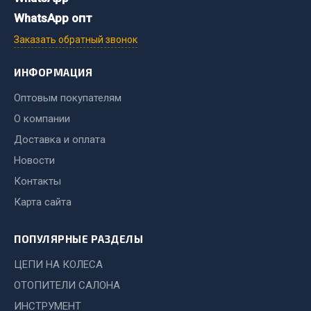
Система выпуска газа
WhatsApp опт
Система охлаждения
Заказать обратный звонок
Коробка передач
Рулевое управление
ИНФОРМАЦИЯ
Тормозная система
Оптовым покупателям
Показать ещё
О компании
Весь раздел
Доставка и оплата
Новости
Запчасти HOWO
Контакты
Карта сайта
Тормозная система
Двигатель
ПОПУЛЯРНЫЕ РАЗДЕЛЫ
Подвеска
ЦЕПИ НА КОЛЕСА
Система питания
ОТОПИТЕЛИ САЛОНА
Система выпуска газа
ИНСТРУМЕНТ
Система охлаждения