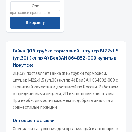
Опт
Весь раздел
при полной предоплате
В корзину
Запчасти МАЗ
Система питания
Подвеска
Гайка Ф16 трубки тормозной, штуцер М22х1.5
Тормозная система
(уп.30) (кл.пр 4) БелЗАН 864832-009 купить в
Двери
Иркутске
Окно ветровое
ИЦС38 поставляет Гайка Ф16 трубки тормозной,
Двигатель
штуцер М22х1.5 (уп.30) (кл.пр 4) БелЗАН 864832-009 с
гарантией качества и доставкой по России. Работаем
Электрооборудование
с юридическими лицами, ИП и частными клиентами.
Показать ещё
При необходимости поможем подобрать аналоги и
совместимые позиции.
Весь раздел
Оптовые поставки
Специальные условия для организаций и автопарков.
Запчасти Урал