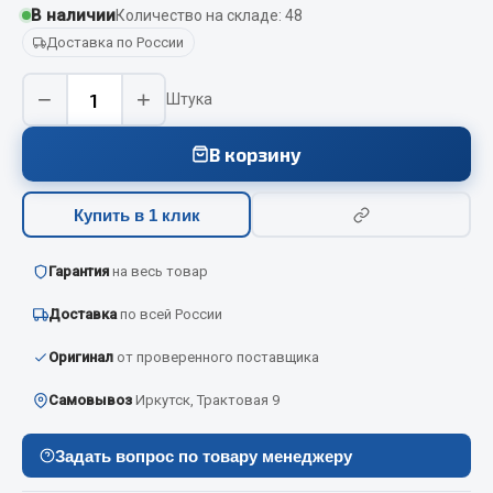
Вымпела
В наличии
Количество на складе: 48
Доставка по России
Показать ещё
−
+
Штука
Весь раздел
В корзину
Смазочные материалы
Купить в 1 клик
Масла
Охладжающие жидкости
Гарантия
на весь товар
Технические жидкости
Доставка
по всей России
Весь раздел
Оригинал
от проверенного поставщика
Самовывоз
Иркутск, Трактовая 9
МЕТИЗЫ
Задать вопрос по товару менеджеру
Болты
Гайки