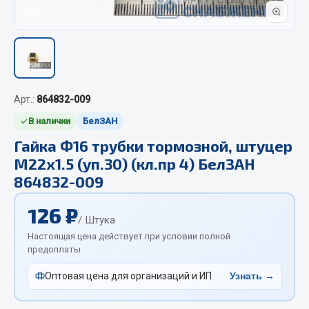
Отопители салона, подогреватели
Автономные воздушные отопители
Жидкостные подогреватели
Отопители салона
Подогреватели тосола
Арт.:
864832-009
В наличии
БелЗАН
Весь раздел
Гайка Ф16 трубки тормозной, штуцер
М22х1.5 (уп.30) (кл.пр 4) БелЗАН
Автотовары
864832-009
Автозвук
126 ₽
/ Штука
Автокаталоги
Настоящая цена действует при условии полной
Аксессуары автомобильные
предоплаты
Аптечки и знаки автомобильные
Оптовая цена для организаций и ИП
Узнать →
Брызговики
Вентиляторы кабины