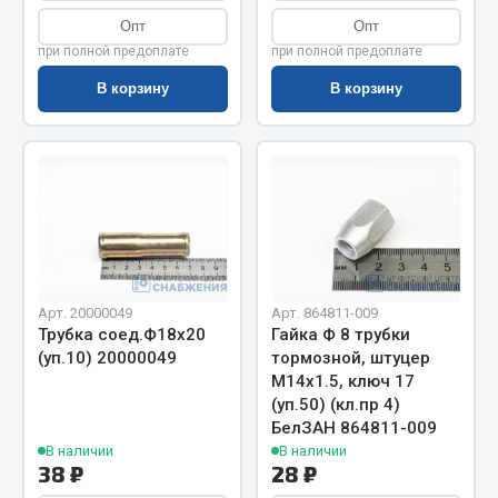
Показать ещё
Опт
Опт
Весь раздел
при полной предоплате
при полной предоплате
В корзину
В корзину
Автомобильная электрика
Автолампы
Блоки реле и предохранителей
Вилки нагрузочные
Выключатели и переключатели клавишные
Выключатели кнопочные
Арт. 20000049
Арт. 864811-009
Трубка соед.Ф18х20
Гайка Ф 8 трубки
Выключатель массы
(уп.10) 20000049
тормозной, штуцер
Изолента
М14х1.5, ключ 17
(уп.50) (кл.пр 4)
Показать ещё
БелЗАН 864811-009
В наличии
В наличии
Весь раздел
38 ₽
28 ₽