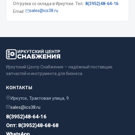
Отгрузка со склада в Иркутске. Тел.:
8(3952)48-64-16
·
sales@ics38.ru
Email:
Двигатель
Мост задний
Система питания
Система выпуска газа
Система охлаждения
Сцепление
Тормозная система
Иркутский Центр Снабжения — надёжный поставщик
Показать ещё
запчастей и инструмента для бизнеса
Весь раздел
КОНТАКТЫ
Иркутск, Трактовая улица, 9
Запчасти ЯМЗ
sales@ics38.ru
8(3952)48-64-16
Двигатель
Опт: 8(3952)48-68-68
Система питания
WhatsApp