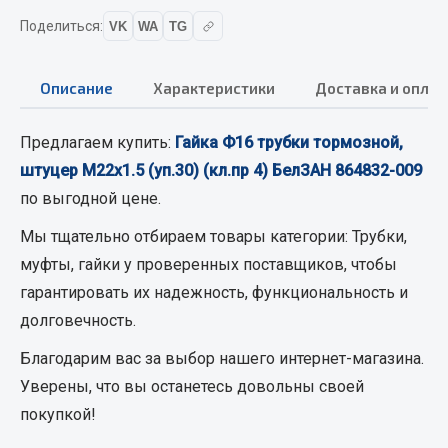
Кольца стопорные
Поделиться:
VK
WA
TG
Пресс-масленки
Пробки
Описание
Характеристики
Доставка и оплат
Пружины
Хомуты
Предлагаем купить:
Гайка Ф16 трубки тормозной,
штуцер М22х1.5 (уп.30) (кл.пр 4) БелЗАН 864832-009
Показать ещё
по выгодной цене.
Весь раздел
Мы тщательно отбираем товары категории:
Трубки,
муфты, гайки
у проверенных поставщиков, чтобы
Соединительные элементы
гарантировать их надежность, функциональность и
долговечность.
Camozzi
Благодарим вас за выбор нашего интернет-магазина.
Адаптеры и переходники
Уверены, что вы останетесь довольны своей
Тройники
Трубки, муфты, гайки
покупкой!
Угольники