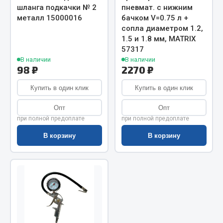
Показать ещё
шланга подкачки № 2
пневмат. с нижним
металл 15000016
бачком V=0.75 л +
Весь раздел
сопла диаметром 1.2,
1.5 и 1.8 мм, MATRIX
57317
Автомобильная электрика
В наличии
В наличии
98 ₽
2270 ₽
Автолампы
Купить в один клик
Купить в один клик
Блоки реле и предохранителей
Опт
Опт
Вилки нагрузочные
при полной предоплате
при полной предоплате
Выключатели и переключатели клавишные
В корзину
В корзину
Выключатели кнопочные
Выключатель массы
Изолента
Показать ещё
Весь раздел