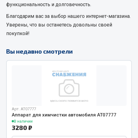
функциональность и долговечность.
Кольца стопорные
Благодарим вас за выбор нашего интернет-магазина.
Пресс-масленки
Пробки
Уверены, что вы останетесь довольны своей
Пружины
покупкой!
Хомуты
Вы недавно смотрели
Показать ещё
Весь раздел
Соединительные элементы
Camozzi
Арт. AT07777
Адаптеры и переходники
Аппарат для химчистки автомобиля AT07777
Тройники
В наличии
3280 ₽
Трубки, муфты, гайки
Угольники