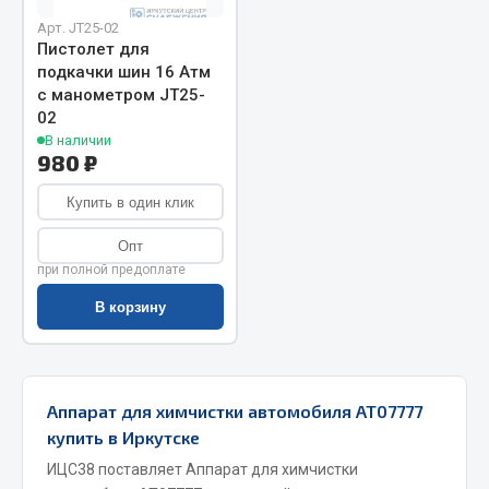
Арт. JT25-02
Запчасти на полуприцепы
Пистолет для
подкачки шин 16 Атм
Амортизаторы для полуприцепов
с манометром JT25-
02
Весь раздел
В наличии
980 ₽
Запчасти КамАЗ
Купить в один клик
Опт
Двигатель
при полной предоплате
Система питания
В корзину
Система выпуска газа
Система охлаждения
Сцепление
Коробка передач
Аппарат для химчистки автомобиля AT07777
Коробка передач ZF
купить в Иркутске
ИЦС38 поставляет Аппарат для химчистки
Показать ещё