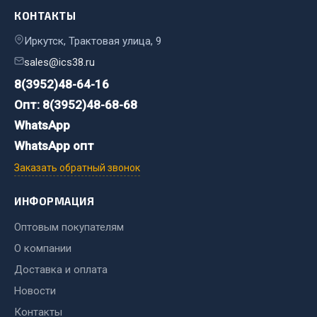
КОНТАКТЫ
Двигатель
Иркутск, Трактовая улица, 9
Мост задний
sales@ics38.ru
Система питания
8(3952)48-64-16
Система выпуска газа
Опт: 8(3952)48-68-68
Система охлаждения
WhatsApp
Сцепление
Тормозная система
WhatsApp опт
Заказать обратный звонок
Показать ещё
ИНФОРМАЦИЯ
Весь раздел
Оптовым покупателям
Запчасти ЯМЗ
О компании
Доставка и оплата
Двигатель
Новости
Система питания
Контакты