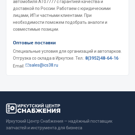
автомобиля AT07777 с гарантией качества и
Весь раздел
доставкой по России. Работаем с юридическими
лицами, ИП и частными клиентами. При
необходимости поможем подобрать аналоги и
Запчасти МАЗ
совместимые позиции.
Система питания
Оптовые поставки
Подвеска
Специальные условия для организаций и автопарков.
Тормозная система
Отгрузка со склада в Иркутске. Тел.:
8(3952)48-64-16
·
sales@ics38.ru
Двери
Email:
Окно ветровое
Двигатель
Электрооборудование
Показать ещё
Весь раздел
Иркутский Центр Снабжения — надёжный поставщик
запчастей и инструмента для бизнеса
Запчасти Урал