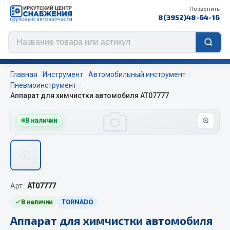
Позвонить
8(3952)48-64-16
Главная
Инструмент
Автомобильный инструмент
Пневмоинструмент
Аппарат для химчистки автомобиля AT07777
Цепи противоскольжения
В наличии
ЦЕПИ РОССИЯ
ЦЕПИ BOHU (Китай)
Изготовление цепей на колеса BOHU
QITONG
Арт.:
AT07777
Весь раздел
В наличии
TORNADO
Аппарат для химчистки автомобиля