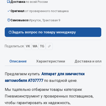
Доставка
по всей России
Вымпела
Оригинал
от проверенного поставщика
Показать ещё
Самовывоз
Иркутск, Трактовая 9
Весь раздел
Задать вопрос по товару менеджеру
Смазочные материалы
Поделиться:
VK
WA
TG
Масла
Охладжающие жидкости
Описание
Характеристики
Доставка и оплат
Технические жидкости
Весь раздел
Предлагаем купить:
Аппарат для химчистки
автомобиля AT07777
по выгодной цене.
МЕТИЗЫ
Мы тщательно отбираем товары категории:
Пневмоинструмент
у проверенных поставщиков,
Болты
чтобы гарантировать их надежность,
Гайки