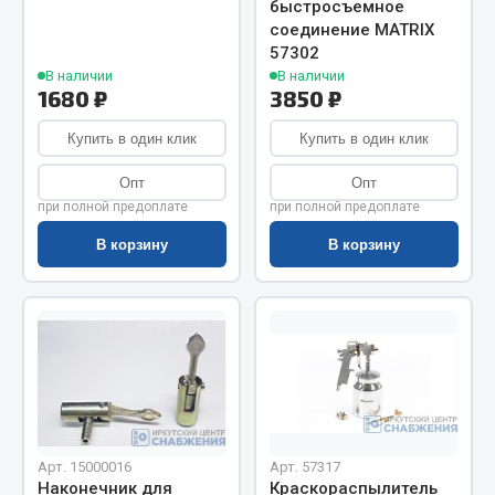
быстросъемное
Весь раздел
соединение MATRIX
57302
В наличии
В наличии
Цепи подъёмные
1680 ₽
3850 ₽
Купить в один клик
Купить в один клик
Весь раздел
Опт
Опт
при полной предоплате
при полной предоплате
РТИ
В корзину
В корзину
Кольца уплотнительные
Лента конвейерная
Манжеты
Паронит
Патрубки
Прокладки
Рукава высокого давления
Арт. 15000016
Арт. 57317
Наконечник для
Краскораспылитель