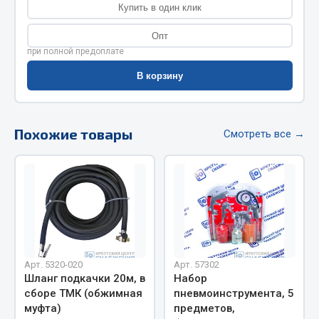
Купить в один клик
Фитинги
Штуцеры
Опт
при полной предоплате
Весь раздел
В корзину
Инструмент
Похожие товары
Смотреть все →
Автомобильный инструмент
Измерительный инструмент
Крепежный инструмент
Режущий инструмент
Силовое оборудование
Слесарный инструмент
Столярный инструмент
Арт. 5320-020
Арт. 57302
Шланг подкачки 20м, в
Набор
Показать ещё
сборе ТМК (обжимная
пневмоинструмента, 5
муфта)
предметов,