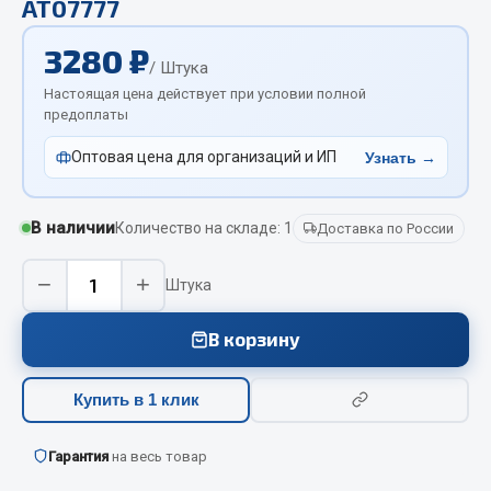
AT07777
Отопители салона, подогреватели
3280 ₽
Автономные воздушные отопители
/ Штука
Жидкостные подогреватели
Настоящая цена действует при условии полной
предоплаты
Отопители салона
Подогреватели тосола
Оптовая цена для организаций и ИП
Узнать →
Весь раздел
В наличии
Количество на складе: 1
Доставка по России
Автотовары
−
+
Штука
Автозвук
В корзину
Автокаталоги
Аксессуары автомобильные
Купить в 1 клик
Аптечки и знаки автомобильные
Брызговики
Гарантия
на весь товар
Вентиляторы кабины