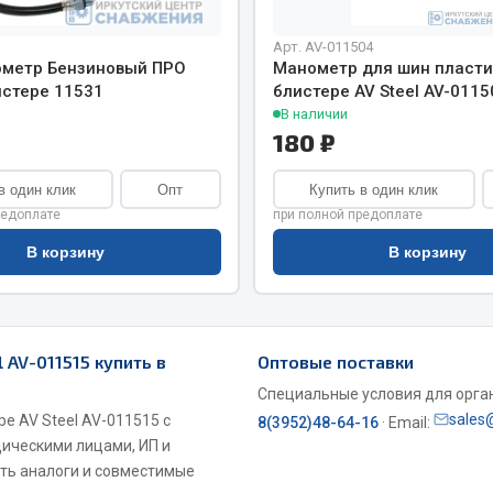
хлаждения
Vic
Арт. AV-011504
Автоторг
няя
метр Бензиновый ПРО
Манометр для шин пласти
Дифа
истере 11531
блистере AV Steel AV-0115
 система
Цитрон
В наличии
орудование
180 ₽
Фильтры DONALDSON
Показать ещё
Показать ещё
в один клик
Опт
Купить в один клик
редоплате
при полной предоплате
Весь раздел
В корзину
В корзину
ипники
Стяжки, тросы, канат
 AV-011515 купить в
Оптовые поставки
Стропы
Специальные условия для органи
Стяжки
sales
е AV Steel AV-011515 с
8(3952)48-64-16
· Email:
Тросы
дическими лицами, ИП и
ть аналоги и совместимые