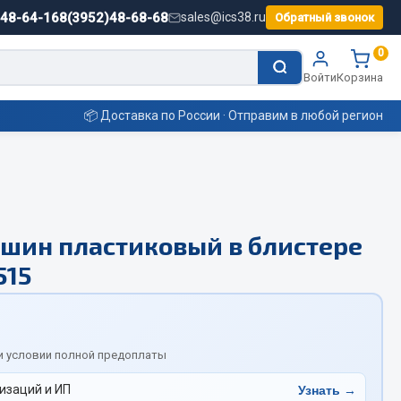
)48-64-16
8(3952)48-68-68
sales@ics38.ru
Обратный звонок
0
Войти
Корзина
📦 Доставка по России · Отправим в любой регион
Смазочные материалы
шин пластиковый в блистере
Масла
515
Охладжающие жидкости
Технические жидкости
ьные
и условии полной предоплаты
изаций и ИП
Узнать →