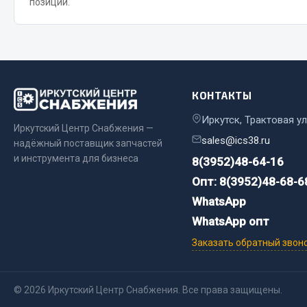
позиции.
КОНТАКТЫ
Иркутск, Трактовая ул
Иркутский Центр Снабжения —
Хозтовары
Шино
sales@ics38.ru
надёжный поставщик запчастей
и инструмента для бизнеса
8(3952)48-64-16
Горелки, баллоны, плитки газовые
Автохимия
Опт: 8(3952)48-68-6
Замки
Вентили
WhatsApp
Лампы паяльные, керосиновые
Инструмен
WhatsApp опт
Сантехника
шиномонт
Спецодежда
Материалы
Заказать обратный звон
Лестницы, стремянки
Товары для дома
© 2026 Иркутский Центр Снабжения. Все права защищены.