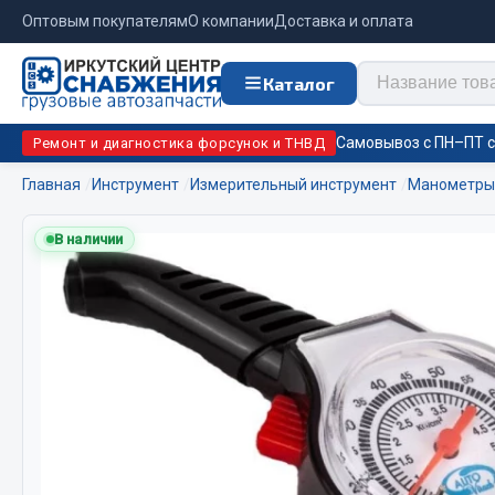
Оптовым покупателям
О компании
Доставка и оплата
Каталог
Самовывоз с ПН–ПТ с 
Ремонт и диагностика форсунок и ТНВД
Главная
Инструмент
Измерительный инструмент
Манометры
Отопи
В наличии
Цепи противоскольжения
подо
Автономны
ЦЕПИ РОССИЯ
Жидкостны
ЦЕПИ BOHU (Китай)
Отопители
Изготовление цепей на колеса BOHU
Подогрева
QITONG