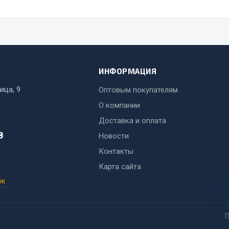
Весь раздел
ИНФОРМАЦИЯ
ица, 9
Оптовым покупателям
Садовый инвентарь
монтаж
О компании
Доставка и оплата
 для шиномонтажа
Весь раздел
8
Новости
Контакты
т и оборудование для
жа
Карта сайта
 для ремонта шин и камер
ок
П