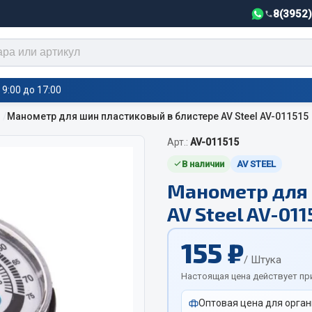
8(3952
9:00 до 17:00
Манометр для шин пластиковый в блистере AV Steel AV-011515
Арт.:
AV-011515
тели салона,
Автотовары
греватели
В наличии
AV STEEL
Манометр для 
Автозвук
е воздушные отопители
AV Steel AV-011
Автокаталоги
е подогреватели
Аксессуары автомобильные
 салона
155 ₽
Аптечки и знаки автомобил
тели тосола
/ Штука
Брызговики
Настоящая цена действует пр
Вентиляторы кабины
Оптовая цена для орган
Вымпела