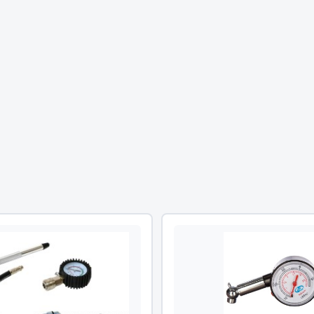
Двигатель
ий
Система питания
итания
Система выпуска газа
пуска газа
Система охлаждения
хлаждения
Коробка передач
Рулевое управление
 система
Тормозная система
Показать ещё
Показать ещё
Весь раздел
сти FAW
Фильтры
JSB
Mann-filter