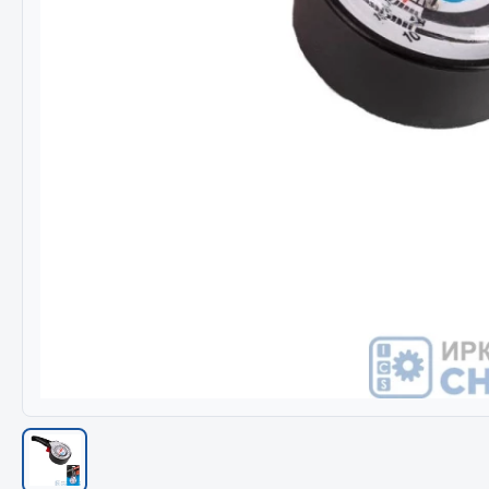
Весь раздел
Весь раздел
МЕТИЗЫ
Соед
Болты
Camozzi
Гайки
Адаптеры 
Кольца стопорные
Тройники
Пресс-масленки
Трубки, му
Пробки
Угольники
Пружины
Фитинги
Хомуты
Штуцеры
Показать ещё
Весь раздел
Весь раздел