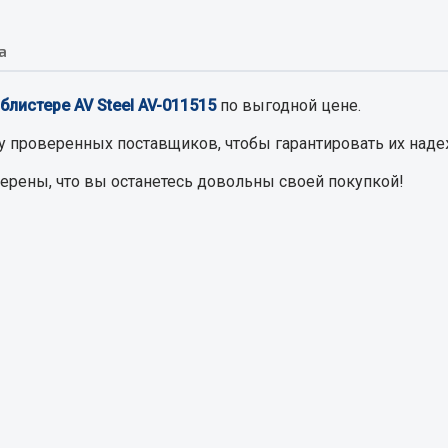
а
Запчасти на полупри
обильная электрика
листере AV Steel AV-011515
по выгодной цене.
Амортизаторы для полуприц
ы
 и предохранителей
у проверенных поставщиков, чтобы гарантировать их наде
рузочные
верены, что вы останетесь довольны своей покупкой!
ли и переключатели
е
ли кнопочные
ль массы
Показать ещё
Весь раздел
сти Урал
Запчасти ЯМЗ