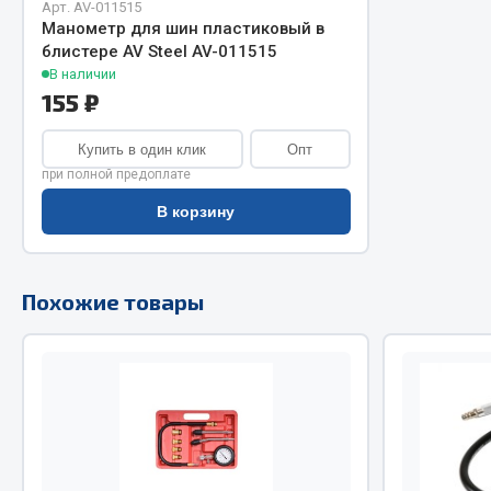
Арт. AV-011515
Манометр для шин пластиковый в
Двигатель
Система питания
блистере AV Steel AV-011515
Мост задн
Подвеска
В наличии
155 ₽
Система п
Тормозная система
Система вы
Двери
Купить в один клик
Опт
Система о
Окно ветровое
при полной предоплате
Сцепление
Двигатель
В корзину
Тормозная
Электрооборудование
Показать ещё
Похожие товары
Весь раздел
Весь раздел
Запча
Запчасти SHAANXI (SHACMAN)
Подвеска
Система питания
Двигатель
Тормозная система