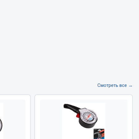
Тормозная система
Двигатель
Подвеска
Система питания
Система выпуска газа
Система охлаждения
Сцепление
Показать ещё
Смотреть все →
Весь раздел
Всё для сварки
Газосварка
Маски, краги сварщика