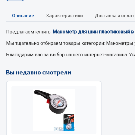
Описание
Характеристики
Доставка и оплат
РТИ
Автом
Предлагаем купить:
Манометр для шин пластиковый в б
Кольца уплотнительные
Автоламп
Лента конвейерная
Блоки реле
Мы тщательно отбираем товары категории:
Манометры
Манжеты
Вилки наг
Благодарим вас за выбор нашего интернет-магазина. У
Паронит
Выключате
Патрубки
клавишны
Вы недавно смотрели
Прокладки
Выключате
Рукава высокого давления
Выключате
Изолента
Показать ещё
Весь раздел
Весь раздел
Запча
Запчасти МАЗ