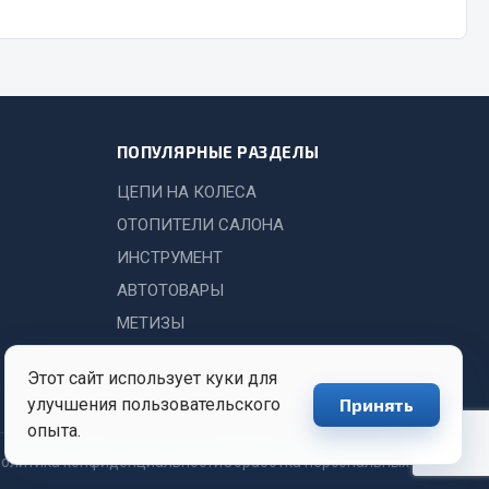
Chevron
Cosmo
Показать ещё
Весь раздел
ПОПУЛЯРНЫЕ РАЗДЕЛЫ
ЦЕПИ НА КОЛЕСА
Аккумуляторы
ОТОПИТЕЛИ САЛОНА
ИНСТРУМЕНТ
ТАВ
АВТОТОВАРЫ
ЯМАЛ
МЕТИЗЫ
Solite
ТЮМЕНЬ
Этот сайт использует куки для
OURSUN
улучшения пользовательского
Принять
FORVARD
опыта.
DELТА
олитика конфиденциальности
Обработка персональных данных