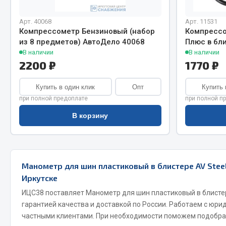
Система о
Колеса и шины
Сцепление
Система охлаждения
Арт. 40068
Арт. 11531
Ось перед
Подвеска
Компрессометр Бензиновый (набор
Компрессо
из 8 предметов) АвтоДело 40068
Плюс в бл
Тормозная
Кабина
В наличии
В наличии
Электрооб
Оперение кабины
2200 ₽
1770 ₽
Показать ещё
Купить в один клик
Опт
Купить 
при полной предоплате
при полной п
Весь раздел
Весь раздел
В корзину
Подш
CUMMINS HAFFEN
Манометр для шин пластиковый в блистере AV Steel
Весь раздел
Весь раздел
Иркутске
ИЦС38 поставляет Манометр для шин пластиковый в блистер
гарантией качества и доставкой по России. Работаем с юри
частными клиентами. При необходимости поможем подобра