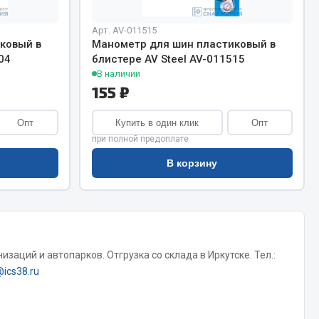
Сварочное оборудование
Сварочные материалы
Арт. AV-011515
ковый в
Манометр для шин пластиковый в
04
блистере AV Steel AV-011515
В наличии
155 ₽
Опт
Купить в один клик
Опт
при полной предоплате
Весь раздел
В корзину
Автохимия
ы
3 ton
заций и автопарков. Отгрузка со склада в Иркутске. Тел.:
Abro
@ics38.ru
Agat auto
Alteco
Aвтосил