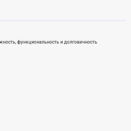
Запчасти КамАЗ
цепы
Двигатель
епов
Система питания
жность, функциональность и долговечность.
Система выпуска газа
Система охлаждения
Сцепление
Коробка передач
Коробка передач ZF
Показать ещё
Весь раздел
Запчасти HOWO