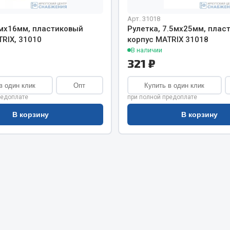
хлаждения
Vic
Арт. 31018
Автоторг
3мх16мм, пластиковый
Рулетка, 7.5мх25мм, плас
няя
Дифа
RIX, 31010
корпус MATRIX 31018
 система
В наличии
Цитрон
орудование
321 ₽
Фильтры DONALDSON
Показать ещё
Показать ещё
в один клик
Опт
Купить в один клик
редоплате
при полной предоплате
Весь раздел
В корзину
В корзину
ипники
Стяжки, тросы, канат
Стропы
Стяжки
Тросы