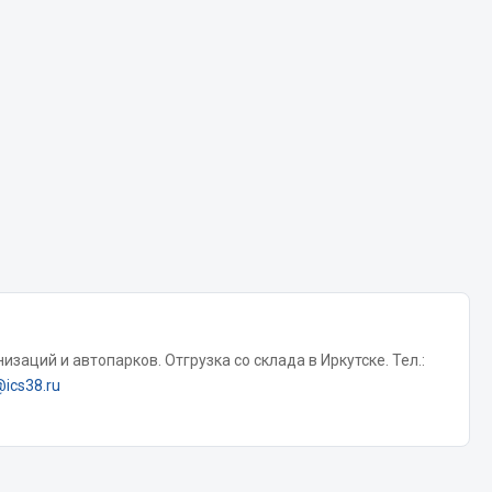
Chevron
Cosmo
Показать ещё
Весь раздел
Аккумуляторы
ТАВ
ЯМАЛ
Solite
заций и автопарков. Отгрузка со склада в Иркутске. Тел.:
ТЮМЕНЬ
@ics38.ru
OURSUN
FORVARD
DELТА