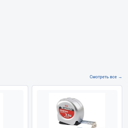
Тормозная система
Двигатель
Подвеска
Система питания
Система выпуска газа
Система охлаждения
Сцепление
Показать ещё
Смотреть все →
Весь раздел
Всё для сварки
Газосварка
Маски, краги сварщика