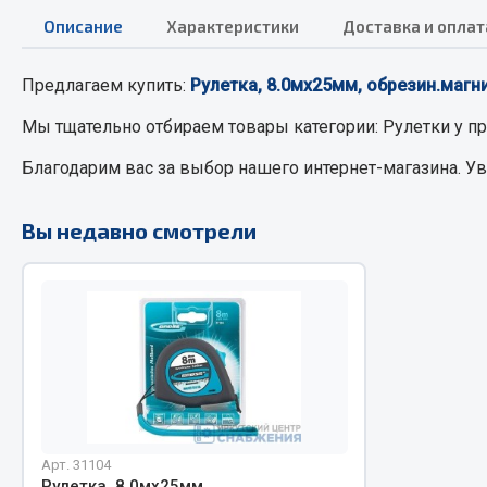
Описание
Характеристики
Доставка и оплат
РТИ
Автом
Предлагаем купить:
Рулетка, 8.0мх25мм, обрезин.магн
Кольца уплотнительные
Автоламп
Мы тщательно отбираем товары категории:
Рулетки
у пр
Лента конвейерная
Блоки реле
Благодарим вас за выбор нашего интернет-магазина. У
Манжеты
Вилки наг
Паронит
Выключате
Вы недавно смотрели
Патрубки
клавишны
Прокладки
Выключате
Рукава высокого давления
Выключате
Изолента
Показать ещё
Весь раздел
Весь раздел
Арт. 31104
Запча
Запчасти МАЗ
Рулетка, 8.0мх25мм,