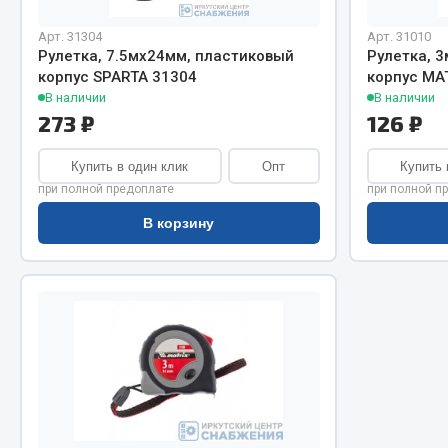
Система о
Колеса и шины
Сцепление
Система охлаждения
Арт. 31304
Арт. 31010
Рулетка, 7.5мх24мм, пластиковый
Рулетка, 
Ось перед
Подвеска
корпус SPARTA 31304
корпус MAT
Тормозная
Кабина
В наличии
В наличии
Электрооб
Оперение кабины
273 ₽
126 ₽
Показать ещё
Купить в один клик
Опт
Купить 
при полной предоплате
при полной п
Весь раздел
Весь раздел
В корзину
Подш
CUMMINS HAFFEN
Весь раздел
Весь раздел