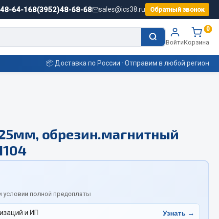
)48-64-16
8(3952)48-68-68
sales@ics38.ru
Обратный звонок
0
Войти
Корзина
📦 Доставка по России · Отправим в любой регион
Смазочные материалы
х25мм, обрезин.магнитный
Масла
1104
Охладжающие жидкости
Технические жидкости
ьные
и условии полной предоплаты
изаций и ИП
Узнать →