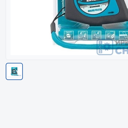
Весь раздел
Весь раздел
МЕТИЗЫ
Соед
Болты
Camozzi
Гайки
Адаптеры 
Кольца стопорные
Тройники
Пресс-масленки
Трубки, му
Пробки
Угольники
Пружины
Фитинги
Хомуты
Штуцеры
Показать ещё
Весь раздел
Весь раздел