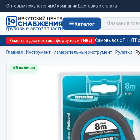
Оптовым покупателям
О компании
Доставка и оплата
Каталог
Самовывоз с ПН–ПТ с 
Ремонт и диагностика форсунок и ТНВД
Главная
Инструмент
Измерительный инструмент
Рулетки
Ру
Отопи
В наличии
Цепи противоскольжения
подо
Автономны
ЦЕПИ РОССИЯ
Жидкостны
ЦЕПИ BOHU (Китай)
Отопители
Изготовление цепей на колеса BOHU
Подогрева
QITONG