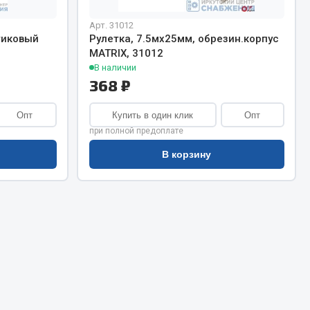
Сварочное оборудование
Сварочные материалы
Арт. 31012
тиковый
Рулетка, 7.5мх25мм, обрезин.корпус
MATRIX, 31012
В наличии
368 ₽
Опт
Купить в один клик
Опт
при полной предоплате
Весь раздел
В корзину
Автохимия
ы
3 ton
Abro
Agat auto
Alteco
Aвтосил