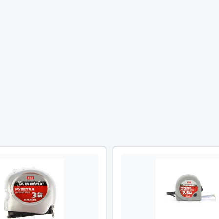
Двигатель
ий
Система питания
итания
Система выпуска газа
пуска газа
Система охлаждения
хлаждения
Коробка передач
Рулевое управление
 система
Тормозная система
Показать ещё
Показать ещё
Весь раздел
сти FAW
Фильтры
JSB
Mann-filter