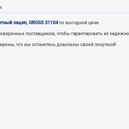
а
Запчасти на полупри
обильная электрика
итный зацеп, GROSS 31104
по выгодной цене.
Амортизаторы для полуприц
ы
оверенных поставщиков, чтобы гарантировать их надежнос
 и предохранителей
верены, что вы останетесь довольны своей покупкой!
рузочные
ли и переключатели
е
ли кнопочные
ль массы
Показать ещё
Весь раздел
сти Урал
Запчасти ЯМЗ