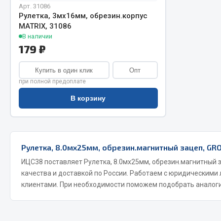
Арт. 31086
Рулетка, 3мх16мм, обрезин.корпус
MATRIX, 31086
В наличии
179 ₽
Купить в один клик
Опт
при полной предоплате
Хозтовары
Шино
В корзину
Горелки, баллоны, плитки газовые
Автохимия
Замки
Вентили
Рулетка, 8.0мх25мм, обрезин.магнитный зацеп, GRO
Лампы паяльные, керосиновые
Инструмен
Сантехника
шиномонт
ИЦС38 поставляет Рулетка, 8.0мх25мм, обрезин.магнитный 
качества и доставкой по России. Работаем с юридическими
Спецодежда
Материалы
клиентами. При необходимости поможем подобрать аналоги
Лестницы, стремянки
Товары для дома