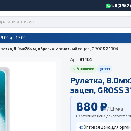
8(3952
9:00 до 17:00
летка, 8.0мх25мм, обрезин.магнитный зацеп, GROSS 31104
Арт.:
31104
тели салона,
Автотовары
греватели
В наличии
gross
Рулетка, 8.0м
Автозвук
е воздушные отопители
зацеп, GROSS 3
Автокаталоги
е подогреватели
Аксессуары автомобильные
 салона
880 ₽
Аптечки и знаки автомобил
тели тосола
/ Штука
Брызговики
Настоящая цена действует пр
Вентиляторы кабины
Оптовая цена для орган
Вымпела