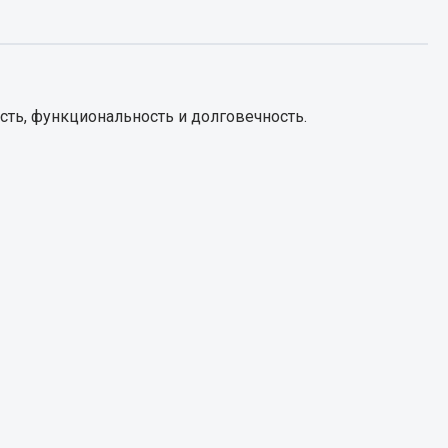
Запчасти КамАЗ
цепы
Двигатель
епов
ть, функциональность и долговечность.
Система питания
Система выпуска газа
Система охлаждения
Сцепление
Коробка передач
Коробка передач ZF
Показать ещё
Весь раздел
Запчасти HOWO