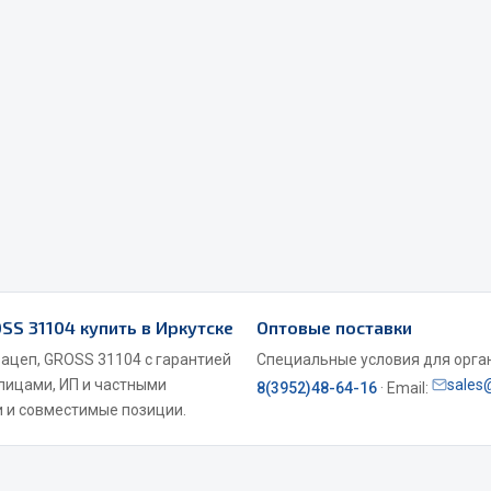
Весь раздел
Садовый инвентарь
монтаж
 для шиномонтажа
Весь раздел
SS 31104 купить в Иркутске
Оптовые поставки
т и оборудование для
жа
зацеп, GROSS 31104 с гарантией
Специальные условия для органи
 лицами, ИП и частными
sales
 для ремонта шин и камер
8(3952)48-64-16
· Email:
 и совместимые позиции.