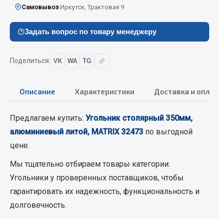
Самовывоз
Иркутск, Трактовая 9
Кольца стопорные
Пресс-масленки
Задать вопрос по товару менеджеру
Пробки
Пружины
Поделиться:
VK
WA
TG
Хомуты
Показать ещё
Описание
Характеристики
Доставка и оплат
Весь раздел
Предлагаем купить:
Угольник столярный 350мм,
алюминиевый литой, MATRIX 32473
по выгодной
Соединительные элементы
цене.
Camozzi
Мы тщательно отбираем товары категории:
Адаптеры и переходники
Угольники
у проверенных поставщиков, чтобы
Тройники
гарантировать их надежность, функциональность и
Трубки, муфты, гайки
долговечность.
Угольники