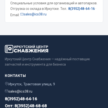
Специальные условия для организаций и автопарков.
Весь раздел
Отгрузка со склада в Иркутске. Тел.:
8(3952)48-64-16
·
sales@ics38.ru
Email:
Запчасти МАЗ
Система питания
Подвеска
Тормозная система
Двери
Окно ветровое
Иркутский Центр Снабжения — надёжный поставщик
запчастей и инструмента для бизнеса
Двигатель
Электрооборудование
КОНТАКТЫ
Показать ещё
Иркутск, Трактовая улица, 9
sales@ics38.ru
Весь раздел
8(3952)48-64-16
Опт: 8(3952)48-68-68
Запчасти Урал