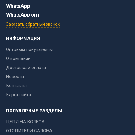
WhatsApp
Двигатель
WhatsApp опт
Мост задний
Заказать обратный звонок
Система питания
Система выпуска газа
ИНФОРМАЦИЯ
Система охлаждения
Оптовым покупателям
Сцепление
О компании
Тормозная система
Доставка и оплата
Показать ещё
Новости
Контакты
Весь раздел
Карта сайта
Запчасти ЯМЗ
ПОПУЛЯРНЫЕ РАЗДЕЛЫ
Двигатель
ЦЕПИ НА КОЛЕСА
Система питания
ОТОПИТЕЛИ САЛОНА