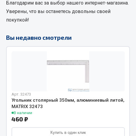
Благодарим вас за выбор нашего интернет-магазина.
Фитинги
Уверены, что вы останетесь довольны своей
Штуцеры
покупкой!
Весь раздел
Вы недавно смотрели
Инструмент
Автомобильный инструмент
Измерительный инструмент
Крепежный инструмент
Режущий инструмент
Арт. 32473
Силовое оборудование
Угольник столярный 350мм, алюминиевый литой,
Слесарный инструмент
MATRIX 32473
Столярный инструмент
В наличии
460 ₽
Показать ещё
Купить в один клик