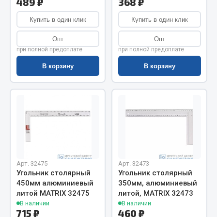
489 ₽
368 ₽
Показать ещё
Купить в один клик
Купить в один клик
Весь раздел
Опт
Опт
при полной предоплате
при полной предоплате
Автомобильная электрика
В корзину
В корзину
Автолампы
Блоки реле и предохранителей
Вилки нагрузочные
Выключатели и переключатели клавишные
Выключатели кнопочные
Выключатель массы
Изолента
Арт. 32475
Арт. 32473
Угольник столярный
Угольник столярный
Показать ещё
450мм алюминиевый
350мм, алюминиевый
литой MATRIX 32475
литой, MATRIX 32473
Весь раздел
В наличии
В наличии
715 ₽
460 ₽