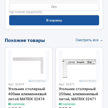
Весь раздел
Опт
при полной предоплате
Цепи подъёмные
В корзину
Весь раздел
Похожие товары
Смотреть все →
РТИ
Кольца уплотнительные
Лента конвейерная
Манжеты
Паронит
Арт. 32474
Арт. 32471
Патрубки
Угольник столярный
Угольник столярный
Прокладки
400мм алюминиевый
250мм, алюминиевый
литой MATRIX 32474
литой, MATRIX 32471
Рукава высокого давления
В наличии
В наличии