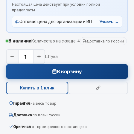
Вымпела
Настоящая цена действует при условии полной
предоплаты
Показать ещё
Оптовая цена для организаций и ИП
Узнать →
Весь раздел
В наличии
Количество на складе: 4
Доставка по России
Смазочные материалы
−
+
Штука
Масла
Охладжающие жидкости
В корзину
Технические жидкости
Купить в 1 клик
Весь раздел
Гарантия
на весь товар
МЕТИЗЫ
Доставка
по всей России
Болты
Оригинал
от проверенного поставщика
Гайки