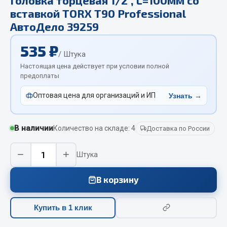
Отопители салона, подогреватели
вставкой TORX Т90 Professional
АвтоДело 39259
Автономные воздушные отопители
Жидкостные подогреватели
535 ₽
/ Штука
Отопители салона
Настоящая цена действует при условии полной
Подогреватели тосола
предоплаты
Весь раздел
Оптовая цена для организаций и ИП
Узнать →
Автотовары
В наличии
Количество на складе: 4
Доставка по России
Автозвук
−
+
Штука
Автокаталоги
Аксессуары автомобильные
В корзину
Аптечки и знаки автомобильные
Брызговики
Купить в 1 клик
Вентиляторы кабины