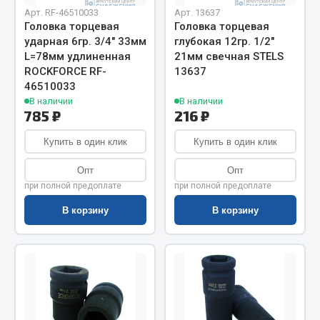
Весь раздел
Арт. RF-46510033
Арт. 13637
Головка торцевая
Головка торцевая
ударная 6гр. 3/4" 33мм
глубокая 12гр. 1/2"
Цепи подъёмные
L=78мм удлиненная
21мм свечная STELS
ROCKFORCE RF-
13637
46510033
Весь раздел
В наличии
В наличии
785 ₽
216 ₽
Купить в один клик
РТИ
Купить в один клик
Опт
Опт
Кольца уплотнительные
при полной предоплате
при полной предоплате
Лента конвейерная
В корзину
В корзину
Манжеты
Паронит
Патрубки
Прокладки
Рукава высокого давления