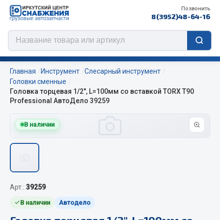
Позвонить
8(3952)48-64-16
Главная
Инструмент
Слесарный инструмент
Головки сменные
Головка торцевая 1/2", L=100мм со вставкой TORX Т90
Professional АвтоДело 39259
Цепи противоскольжения
В наличии
ЦЕПИ РОССИЯ
ЦЕПИ BOHU (Китай)
Изготовление цепей на колеса BOHU
QITONG
Арт.:
39259
Весь раздел
В наличии
Автодело
Головка торцевая 1/2", L=100мм со