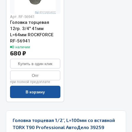
Запчасти на полуприцепы
Арт. RF-56941
Головка торцевая
Амортизаторы для полуприцепов
12гр. 3/4" 41мм
L=64мм ROCKFORCE
Весь раздел
RF-56941
В наличии
680 ₽
Запчасти КамАЗ
Купить в один клик
Двигатель
Система питания
Опт
при полной предоплате
Система выпуска газа
Система охлаждения
В корзину
Сцепление
Коробка передач
Коробка передач ZF
Головка торцевая 1/2", L=100мм со вставкой
TORX Т90 Professional АвтоДело 39259
Показать ещё