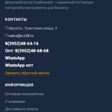
Иркутский Центр Снабжения — надёжный поставщик
запчастей и инструмента для бизнеса
Двигатель
Мост задний
КОНТАКТЫ
Система питания
Иркутск, Трактовая улица, 9
Система выпуска газа
sales@ics38.ru
Система охлаждения
8(3952)48-64-16
Сцепление
Опт: 8(3952)48-68-68
Тормозная система
WhatsApp
Показать ещё
WhatsApp опт
Весь раздел
Заказать обратный звонок
ИНФОРМАЦИЯ
Запчасти ЯМЗ
Оптовым покупателям
Двигатель
О компании
Система питания
Доставка и оплата