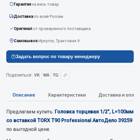
Вымпела
Гарантия
на весь товар
Показать ещё
Доставка
по всей России
Оригинал
от проверенного поставщика
Весь раздел
Самовывоз
Иркутск, Трактовая 9
Смазочные материалы
Задать вопрос по товару менеджеру
Масла
Охладжающие жидкости
Поделиться:
VK
WA
TG
Технические жидкости
Описание
Характеристики
Доставка и оплат
Весь раздел
Предлагаем купить:
Головка торцевая 1/2", L=100мм
МЕТИЗЫ
со вставкой TORX Т90 Professional АвтоДело 39259
по выгодной цене.
Болты
Гайки