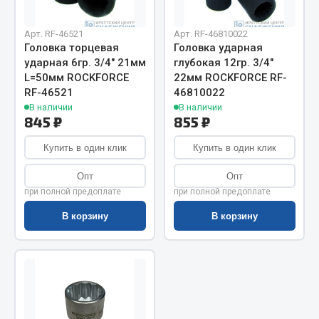
Показать ещё
Весь раздел
Арт. RF-46521
Арт. RF-46810022
Головка торцевая
Головка ударная
ударная 6гр. 3/4" 21мм
глубокая 12гр. 3/4"
L=50мм ROCKFORCE
22мм ROCKFORCE RF-
Автомобильная электрика
RF-46521
46810022
В наличии
В наличии
Автолампы
845 ₽
855 ₽
Блоки реле и предохранителей
Купить в один клик
Купить в один клик
Вилки нагрузочные
Выключатели и переключатели клавишные
Опт
Опт
при полной предоплате
при полной предоплате
Выключатели кнопочные
Выключатель массы
В корзину
В корзину
Изолента
Показать ещё
Весь раздел