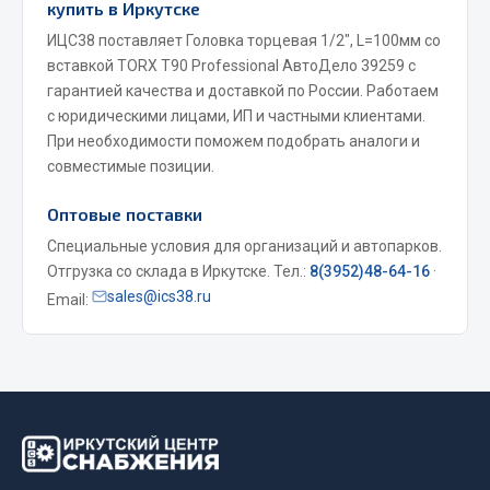
купить в Иркутске
Весь раздел
ИЦС38 поставляет Головка торцевая 1/2", L=100мм со
вставкой TORX Т90 Professional АвтоДело 39259 с
гарантией качества и доставкой по России. Работаем
Запчасти МАЗ
с юридическими лицами, ИП и частными клиентами.
При необходимости поможем подобрать аналоги и
Система питания
совместимые позиции.
Подвеска
Тормозная система
Оптовые поставки
Двери
Специальные условия для организаций и автопарков.
Окно ветровое
Отгрузка со склада в Иркутске. Тел.:
8(3952)48-64-16
·
Двигатель
sales@ics38.ru
Email:
Электрооборудование
Показать ещё
Весь раздел
Запчасти Урал