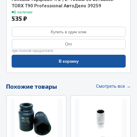
TORX Т90 Professional АвтоДело 39259
Фитинги
В наличии
Штуцеры
535 ₽
Весь раздел
Купить в один клик
Опт
Инструмент
при полной предоплате
В корзину
Автомобильный инструмент
Измерительный инструмент
Крепежный инструмент
Похожие товары
Смотреть все →
Режущий инструмент
Силовое оборудование
Слесарный инструмент
Столярный инструмент
Показать ещё