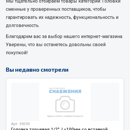
Мы тщательно отбираем товары категории:
Головки
Кольца стопорные
сменные
у проверенных поставщиков, чтобы
Пресс-масленки
гарантировать их надежность, функциональность и
Пробки
долговечность.
Пружины
Благодарим вас за выбор нашего интернет-магазина.
Хомуты
Уверены, что вы останетесь довольны своей
Показать ещё
покупкой!
Весь раздел
Вы недавно смотрели
Соединительные элементы
Camozzi
Адаптеры и переходники
Тройники
Трубки, муфты, гайки
Арт. 39259
Угольники
Головка торцевая 1/2", L=100мм со вставкой