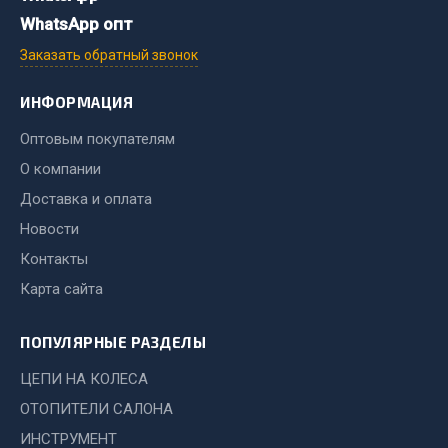
WhatsApp опт
Двигатель
Заказать обратный звонок
Мост задний
Система питания
ИНФОРМАЦИЯ
Система выпуска газа
Оптовым покупателям
Система охлаждения
О компании
Сцепление
Доставка и оплата
Тормозная система
Новости
Показать ещё
Контакты
Весь раздел
Карта сайта
ПОПУЛЯРНЫЕ РАЗДЕЛЫ
Запчасти ЯМЗ
ЦЕПИ НА КОЛЕСА
Двигатель
ОТОПИТЕЛИ САЛОНА
Система питания
ИНСТРУМЕНТ