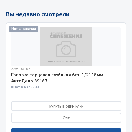
Кольца стопорные
Вы недавно смотрели
Пресс-масленки
Пробки
Нет в наличии
Пружины
Хомуты
Показать ещё
Весь раздел
Арт. 39187
Головка торцевая глубокая 6гр. 1/2" 18мм
АвтоДело 39187
Соединительные элементы
Нет в наличии
Camozzi
Адаптеры и переходники
Купить в один клик
Тройники
Опт
Трубки, муфты, гайки
Угольники