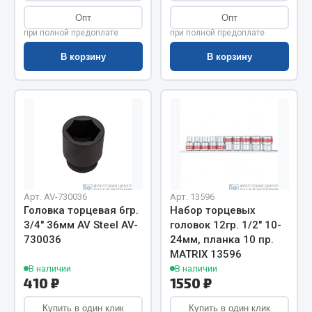
Весь раздел
Опт
Опт
при полной предоплате
при полной предоплате
Цепи подъёмные
В корзину
В корзину
Весь раздел
РТИ
Кольца уплотнительные
Лента конвейерная
Арт. AV-730036
Арт. 13596
Головка торцевая 6гр.
Набор торцевых
Манжеты
3/4" 36мм AV Steel AV-
головок 12гр. 1/2" 10-
Паронит
730036
24мм, планка 10 пр.
Патрубки
MATRIX 13596
Прокладки
В наличии
В наличии
410 ₽
1550 ₽
Рукава высокого давления
Купить в один клик
Купить в один клик