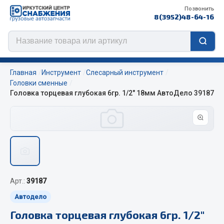
Позвонить
8(3952)48-64-16
Главная
Инструмент
Слесарный инструмент
Головки сменные
Головка торцевая глубокая 6гр. 1/2" 18мм АвтоДело 39187
Цепи противоскольжения
ЦЕПИ РОССИЯ
ЦЕПИ BOHU (Китай)
Изготовление цепей на колеса BOHU
QITONG
Арт.:
39187
Весь раздел
Автодело
Головка торцевая глубокая 6гр. 1/2"