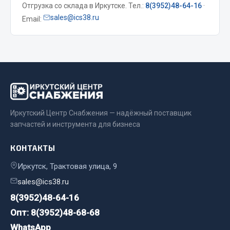
Отгрузка со склада в Иркутске. Тел.:
8(3952)48-64-16
·
Весь раздел
sales@ics38.ru
Email:
Запчасти МАЗ
Система питания
Подвеска
Тормозная система
Двери
Иркутский Центр Снабжения — надёжный поставщик
запчастей и инструмента для бизнеса
Окно ветровое
Двигатель
КОНТАКТЫ
Электрооборудование
Иркутск, Трактовая улица, 9
Показать ещё
sales@ics38.ru
Весь раздел
8(3952)48-64-16
Опт: 8(3952)48-68-68
WhatsApp
Запчасти Урал