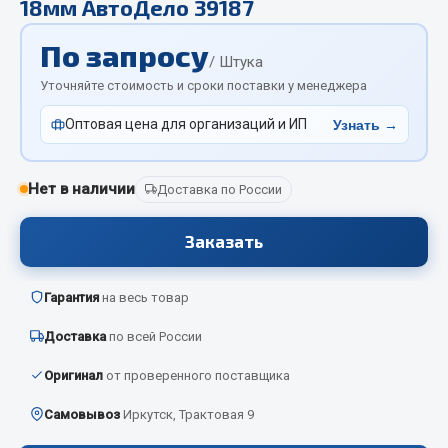
18мм АвтоДело 39187
Отопители салона, подогреватели
По запросу
Автономные воздушные отопители
/ Штука
Жидкостные подогреватели
Уточняйте стоимость и сроки поставки у менеджера
Отопители салона
Оптовая цена для организаций и ИП
Узнать →
Подогреватели тосола
Весь раздел
Нет в наличии
Доставка по России
Заказать
Автотовары
Автозвук
Гарантия
на весь товар
Автокаталоги
Доставка
по всей России
Аксессуары автомобильные
Оригинал
от проверенного поставщика
Аптечки и знаки автомобильные
Брызговики
Самовывоз
Иркутск, Трактовая 9
Вентиляторы кабины