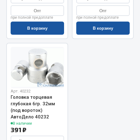
Показать ещё
Опт
Опт
Весь раздел
при полной предоплате
при полной предоплате
В корзину
В корзину
Автомобильная электрика
Автолампы
Блоки реле и предохранителей
Вилки нагрузочные
Выключатели и переключатели клавишные
Выключатели кнопочные
Арт. 40232
Выключатель массы
Головка торцевая
Изолента
глубокая 6гр. 32мм
(под вороток)
Показать ещё
АвтоДело 40232
В наличии
391 ₽
Весь раздел