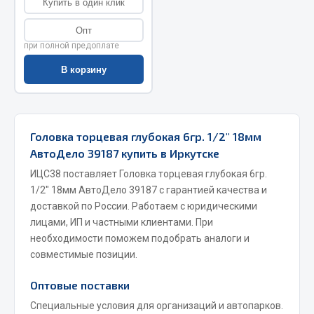
Купить в один клик
Запчасти на полуприцепы
Опт
при полной предоплате
Амортизаторы для полуприцепов
В корзину
Весь раздел
Запчасти КамАЗ
Головка торцевая глубокая 6гр. 1/2" 18мм
АвтоДело 39187 купить в Иркутске
Двигатель
ИЦС38 поставляет Головка торцевая глубокая 6гр.
Система питания
1/2" 18мм АвтоДело 39187 с гарантией качества и
Система выпуска газа
доставкой по России. Работаем с юридическими
Система охлаждения
лицами, ИП и частными клиентами. При
Сцепление
необходимости поможем подобрать аналоги и
совместимые позиции.
Коробка передач
Коробка передач ZF
Оптовые поставки
Показать ещё
Специальные условия для организаций и автопарков.