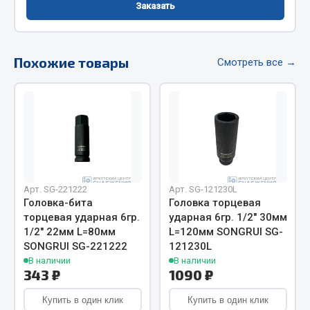
Заказать
Фитинги
Штуцеры
Похожие товары
Весь раздел
Смотреть все →
Инструмент
Автомобильный инструмент
Измерительный инструмент
Крепежный инструмент
Арт. SG-221222
Арт. SG-121230L
Режущий инструмент
Головка-бита
Головка торцевая
торцевая ударная 6гр.
ударная 6гр. 1/2" 30мм
Силовое оборудование
1/2" 22мм L=80мм
L=120мм SONGRUI SG-
Слесарный инструмент
SONGRUI SG-221222
121230L
Столярный инструмент
В наличии
В наличии
343 ₽
1090 ₽
Показать ещё
Купить в один клик
Купить в один клик