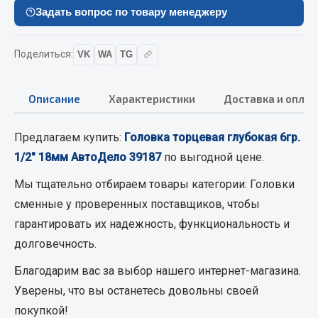
Вымпела
Задать вопрос по товару менеджеру
Показать ещё
Поделиться:
VK
WA
TG
Весь раздел
Описание
Характеристики
Доставка и оплат
Смазочные материалы
Предлагаем купить:
Головка торцевая глубокая 6гр.
Масла
1/2" 18мм АвтоДело 39187
по выгодной цене.
Охладжающие жидкости
Мы тщательно отбираем товары категории:
Головки
Технические жидкости
сменные
у проверенных поставщиков, чтобы
Весь раздел
гарантировать их надежность, функциональность и
долговечность.
МЕТИЗЫ
Благодарим вас за выбор нашего интернет-магазина.
Уверены, что вы останетесь довольны своей
Болты
покупкой!
Гайки