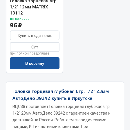
Головка торцевая 6гр.
1/2" 12мм MATRIX
Запчасти на полуприцепы
13112
В наличии
Амортизаторы для полуприцепов
96 ₽
Весь раздел
Купить в один клик
Опт
Запчасти КамАЗ
при полной предоплате
В корзину
Двигатель
Система питания
Система выпуска газа
Система охлаждения
Головка торцевая глубокая 6гр. 1/2" 23мм
АвтоДело 39242 купить в Иркутске
Сцепление
Коробка передач
ИЦС38 поставляет Головка торцевая глубокая 6гр.
1/2" 23мм АвтоДело 39242 с гарантией качества и
Коробка передач ZF
доставкой по России. Работаем с юридическими
Показать ещё
лицами, ИП и частными клиентами. При