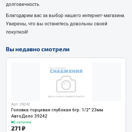
долговечность.
Кольца стопорные
Благодарим вас за выбор нашего интернет-магазина.
Пресс-масленки
Пробки
Уверены, что вы останетесь довольны своей
Пружины
покупкой!
Хомуты
Вы недавно смотрели
Показать ещё
Весь раздел
Соединительные элементы
Camozzi
Арт. 39242
Адаптеры и переходники
Головка торцевая глубокая 6гр. 1/2" 23мм
Тройники
АвтоДело 39242
Трубки, муфты, гайки
В наличии
271 ₽
Угольники