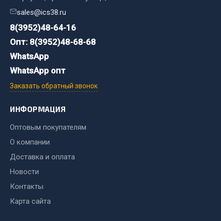
sales@ics38.ru
Двигатель
8(3952)48-64-16
Мост задний
Опт: 8(3952)48-68-68
Система питания
WhatsApp
Система выпуска газа
WhatsApp опт
Система охлаждения
Заказать обратный звонок
Сцепление
Тормозная система
ИНФОРМАЦИЯ
Показать ещё
Оптовым покупателям
Весь раздел
О компании
Доставка и оплата
Новости
Запчасти ЯМЗ
Контакты
Двигатель
Карта сайта
Система питания