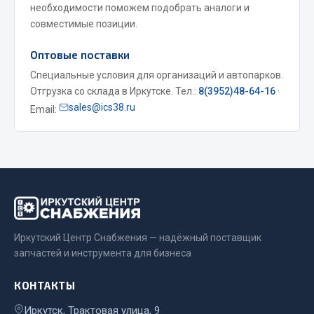
необходимости поможем подобрать аналоги и
Весь раздел
совместимые позиции.
Оптовые поставки
Запчасти МАЗ
Специальные условия для организаций и автопарков.
Отгрузка со склада в Иркутске. Тел.:
8(3952)48-64-16
·
Система питания
sales@ics38.ru
Email:
Подвеска
Тормозная система
Двери
Окно ветровое
Двигатель
Электрооборудование
Показать ещё
Иркутский Центр Снабжения — надёжный поставщик
запчастей и инструмента для бизнеса
Весь раздел
КОНТАКТЫ
Запчасти Урал
Иркутск, Трактовая улица, 9