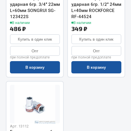
Показать ещё
ударная 6гр. 3/4" 22мм
ударная 6гр. 1/2" 24мм
L=60мм SONGRUI SG-
L=40мм ROCKFORCE
Весь раздел
123422S
RF-44524
В наличии
В наличии
486 ₽
349 ₽
Автомобильная электрика
Купить в один клик
Купить в один клик
Автолампы
Опт
Опт
Блоки реле и предохранителей
при полной предоплате
при полной предоплате
Вилки нагрузочные
В корзину
В корзину
Выключатели и переключатели клавишные
Выключатели кнопочные
Выключатель массы
Изолента
Показать ещё
Весь раздел
Арт. 13112