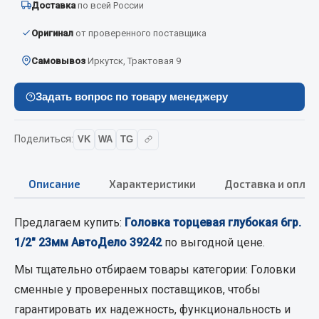
Доставка
по всей России
Вымпела
Оригинал
от проверенного поставщика
Показать ещё
Самовывоз
Иркутск, Трактовая 9
Весь раздел
Задать вопрос по товару менеджеру
Смазочные материалы
Поделиться:
VK
WA
TG
Масла
Охладжающие жидкости
Описание
Характеристики
Доставка и оплат
Технические жидкости
Весь раздел
Предлагаем купить:
Головка торцевая глубокая 6гр.
1/2" 23мм АвтоДело 39242
по выгодной цене.
МЕТИЗЫ
Мы тщательно отбираем товары категории:
Головки
сменные
у проверенных поставщиков, чтобы
Болты
гарантировать их надежность, функциональность и
Гайки