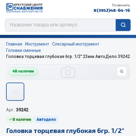
Позвонить
8(3952)48-64-16
Главная
Инструмент
Слесарный инструмент
Головки сменные
Головка торцевая глубокая 6гр. 1/2" 23мм АвтоДело 39242
Цепи противоскольжения
В наличии
ЦЕПИ РОССИЯ
ЦЕПИ BOHU (Китай)
Изготовление цепей на колеса BOHU
QITONG
Арт.:
39242
Весь раздел
В наличии
Автодело
Головка торцевая глубокая 6гр. 1/2"