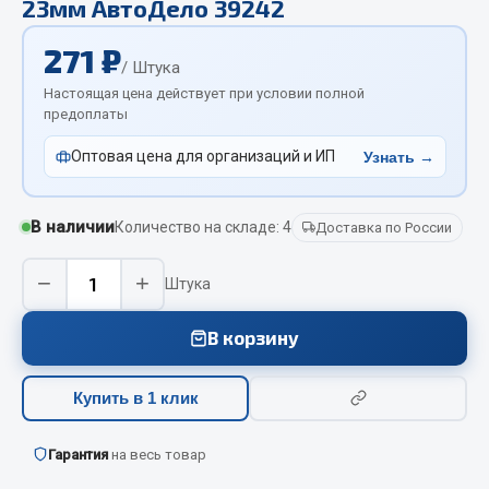
23мм АвтоДело 39242
Отопители салона, подогреватели
271 ₽
Автономные воздушные отопители
/ Штука
Жидкостные подогреватели
Настоящая цена действует при условии полной
предоплаты
Отопители салона
Подогреватели тосола
Оптовая цена для организаций и ИП
Узнать →
Весь раздел
В наличии
Количество на складе: 4
Доставка по России
Автотовары
−
+
Штука
Автозвук
В корзину
Автокаталоги
Аксессуары автомобильные
Купить в 1 клик
Аптечки и знаки автомобильные
Брызговики
Гарантия
на весь товар
Вентиляторы кабины