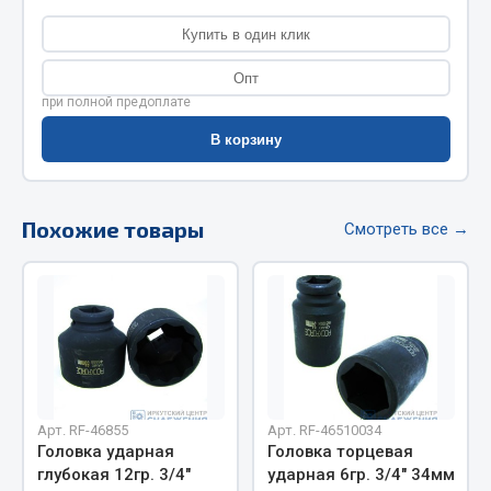
Фитинги
Купить в один клик
Штуцеры
Опт
Весь раздел
при полной предоплате
В корзину
Инструмент
Похожие товары
Смотреть все →
Автомобильный инструмент
Измерительный инструмент
Крепежный инструмент
Режущий инструмент
Силовое оборудование
Слесарный инструмент
Столярный инструмент
Арт. RF-46855
Арт. RF-46510034
Показать ещё
Головка ударная
Головка торцевая
глубокая 12гр. 3/4"
ударная 6гр. 3/4" 34мм