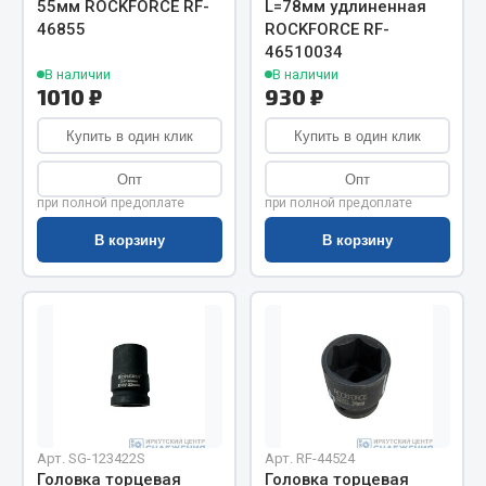
55мм ROCKFORCE RF-
L=78мм удлиненная
Весь раздел
46855
ROCKFORCE RF-
46510034
В наличии
В наличии
Цепи подъёмные
1010 ₽
930 ₽
Купить в один клик
Купить в один клик
Весь раздел
Опт
Опт
при полной предоплате
при полной предоплате
РТИ
В корзину
В корзину
Кольца уплотнительные
Лента конвейерная
Манжеты
Паронит
Патрубки
Прокладки
Рукава высокого давления
Арт. SG-123422S
Арт. RF-44524
Головка торцевая
Головка торцевая