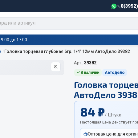
8(3952
9:00 до 17:00
е
Головка торцевая глубокая 6гр. 1/4" 12мм АвтоДело 39382
Арт.:
39382
тели салона,
Автотовары
греватели
В наличии
Автодело
Головка торцев
Автозвук
е воздушные отопители
АвтоДело 3938
Автокаталоги
е подогреватели
Аксессуары автомобильные
 салона
84 ₽
Аптечки и знаки автомобил
тели тосола
/ Штука
Брызговики
Настоящая цена действует пр
Вентиляторы кабины
Оптовая цена для орган
Вымпела