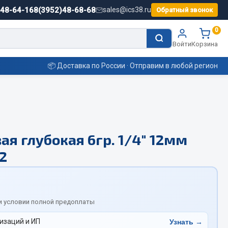
)48-64-16
8(3952)48-68-68
sales@ics38.ru
Обратный звонок
0
Войти
Корзина
📦 Доставка по России · Отправим в любой регион
Смазочные материалы
ая глубокая 6гр. 1/4" 12мм
Масла
2
Охладжающие жидкости
Технические жидкости
ьные
и условии полной предоплаты
изаций и ИП
Узнать →