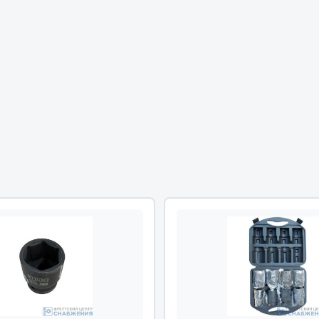
Двигатель
ий
Система питания
итания
Система выпуска газа
пуска газа
Система охлаждения
хлаждения
Коробка передач
Рулевое управление
 система
Тормозная система
Показать ещё
Показать ещё
Весь раздел
сти FAW
Фильтры
JSB
Mann-filter