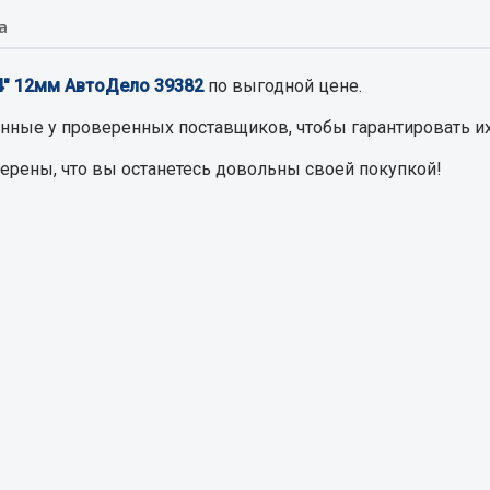
а
Запчасти на полупри
обильная электрика
/4" 12мм АвтоДело 39382
по выгодной цене.
Амортизаторы для полуприц
ы
енные
у проверенных поставщиков, чтобы гарантировать их
 и предохранителей
верены, что вы останетесь довольны своей покупкой!
рузочные
ли и переключатели
е
ли кнопочные
ль массы
Показать ещё
Весь раздел
сти Урал
Запчасти ЯМЗ