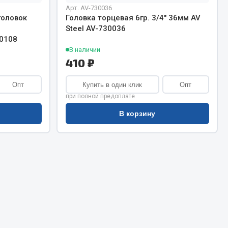
Сварочное оборудование
Арт. AV-730036
Сварочные материалы
головок
Головка торцевая 6гр. 3/4" 36мм AV
Steel AV-730036
00108
В наличии
410 ₽
Опт
Купить в один клик
Опт
при полной предоплате
Весь раздел
В корзину
Автохимия
ы
3 ton
Abro
Agat auto
Alteco
Aвтосил