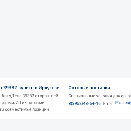
Весь раздел
Садовый инвентарь
монтаж
 для шиномонтажа
Весь раздел
о 39382 купить в Иркутске
Оптовые поставки
т и оборудование для
жа
м АвтоДело 39382 с гарантией
Специальные условия для органи
 лицами, ИП и частными
sales
 для ремонта шин и камер
8(3952)48-64-16
· Email:
 и совместимые позиции.