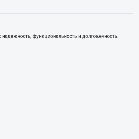
Запчасти КамАЗ
цепы
Двигатель
епов
 надежность, функциональность и долговечность.
Система питания
Система выпуска газа
Система охлаждения
Сцепление
Коробка передач
Коробка передач ZF
Показать ещё
Весь раздел
Запчасти HOWO