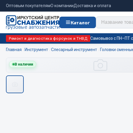
Оптовым покупателям
О компании
Доставка и оплата
Каталог
Самовывоз с ПН–ПТ с 
Ремонт и диагностика форсунок и ТНВД
Главная
Инструмент
Слесарный инструмент
Головки сменны
Отопи
В наличии
Цепи противоскольжения
подо
Автономны
ЦЕПИ РОССИЯ
Жидкостны
ЦЕПИ BOHU (Китай)
Отопители
Изготовление цепей на колеса BOHU
Подогрева
QITONG