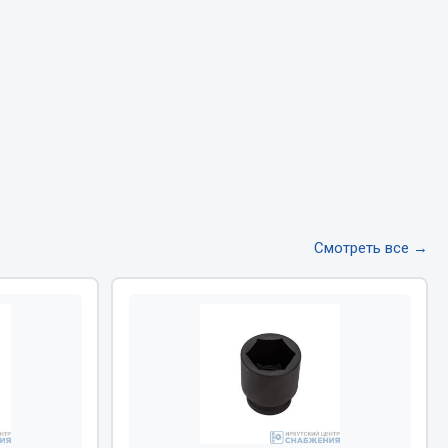
Тормозная система
Двигатель
Подвеска
Система питания
Система выпуска газа
Система охлаждения
Сцепление
Показать ещё
Смотреть все →
Весь раздел
Всё для сварки
Газосварка
Маски, краги сварщика