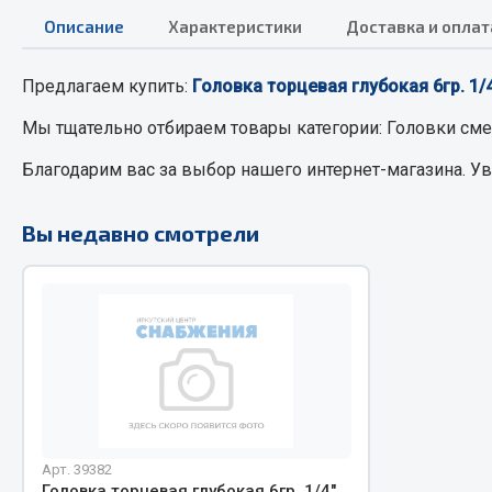
Описание
Характеристики
Доставка и оплат
РТИ
Автом
Предлагаем купить:
Головка торцевая глубокая 6гр. 1
Кольца уплотнительные
Автоламп
Мы тщательно отбираем товары категории:
Головки см
Лента конвейерная
Блоки реле
Благодарим вас за выбор нашего интернет-магазина. У
Манжеты
Вилки наг
Паронит
Выключате
Вы недавно смотрели
Патрубки
клавишны
Прокладки
Выключате
Рукава высокого давления
Выключате
Изолента
Показать ещё
Весь раздел
Весь раздел
Арт. 39382
Запча
Запчасти МАЗ
Головка торцевая глубокая 6гр. 1/4"