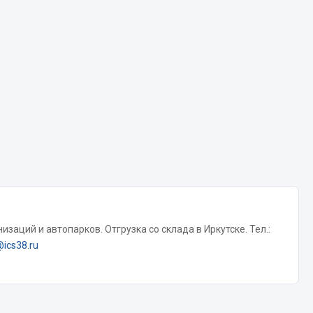
Chevron
Cosmo
Показать ещё
Весь раздел
Аккумуляторы
ТАВ
ЯМАЛ
Solite
заций и автопарков. Отгрузка со склада в Иркутске. Тел.:
ТЮМЕНЬ
@ics38.ru
OURSUN
FORVARD
DELТА