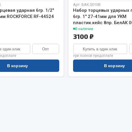
хлаждения
4
Арт. БАК.00108
Vic
рцевая ударная 6гр. 1/2"
Набор торцевых ударных 
Автоторг
мм ROCKFORCE RF-44524
6гр. 1" 27-41мм для УКМ
няя
Дифа
пластик.кейс 8пр. БелАК 
 система
В наличии
Цитрон
орудование
3100 ₽
Фильтры DONALDSON
Показать ещё
Показать ещё
в один клик
Опт
Купить в один клик
редоплате
при полной предоплате
Весь раздел
В корзину
В корзину
ипники
Стяжки, тросы, канат
Стропы
Стяжки
Тросы