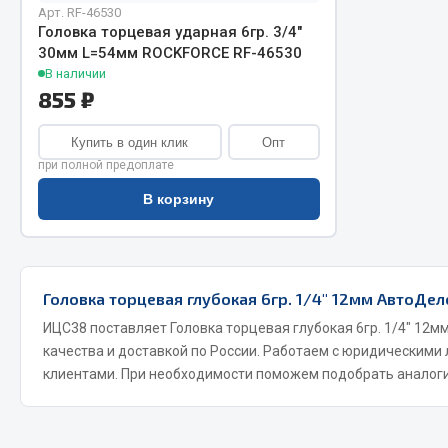
Арт. RF-46530
Головка торцевая ударная 6гр. 3/4"
30мм L=54мм ROCKFORCE RF-46530
В наличии
855 ₽
Купить в один клик
Опт
при полной предоплате
Хозтовары
Шино
В корзину
Горелки, баллоны, плитки газовые
Автохимия
Замки
Вентили
Головка торцевая глубокая 6гр. 1/4" 12мм АвтоДел
Лампы паяльные, керосиновые
Инструмен
Сантехника
шиномонт
ИЦС38 поставляет Головка торцевая глубокая 6гр. 1/4" 12м
качества и доставкой по России. Работаем с юридическими
Спецодежда
Материалы
клиентами. При необходимости поможем подобрать аналоги
Лестницы, стремянки
Товары для дома