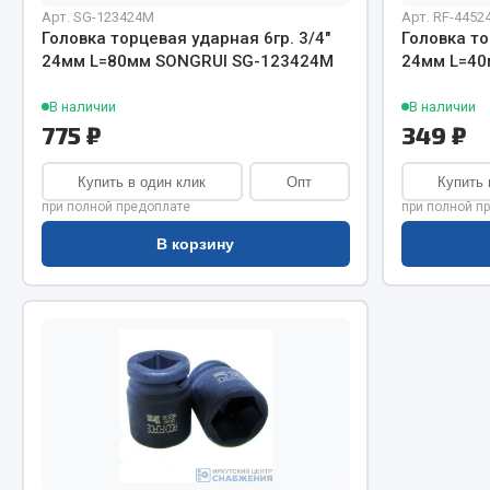
Система о
Колеса и шины
Арт. SG-123424M
Арт. RF-4452
Сцепление
Система охлаждения
Головка торцевая ударная 6гр. 3/4"
Головка то
24мм L=80мм SONGRUI SG-123424M
24мм L=40
Ось перед
Подвеска
Тормозная
Кабина
В наличии
В наличии
Электрооб
Оперение кабины
775 ₽
349 ₽
Показать ещё
Купить в один клик
Опт
Купить 
при полной предоплате
при полной п
Весь раздел
Весь раздел
В корзину
Подш
CUMMINS HAFFEN
Весь раздел
Весь раздел