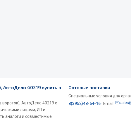
Весь раздел
Садовый инвентарь
монтаж
 для шиномонтажа
Весь раздел
), АвтоДело 40219 купить в
Оптовые поставки
т и оборудование для
жа
Специальные условия для органи
sales
д вороток), АвтоДело 40219 с
 для ремонта шин и камер
8(3952)48-64-16
· Email:
дическими лицами, ИП и
ть аналоги и совместимые