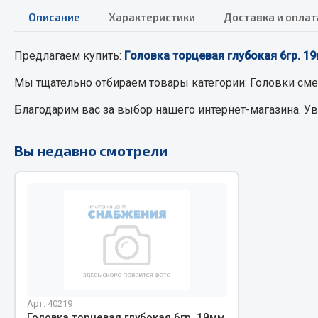
Описание
Характеристики
Доставка и оплат
РТИ
Автом
Предлагаем купить:
Головка торцевая глубокая 6гр. 1
Кольца уплотнительные
Автоламп
Мы тщательно отбираем товары категории:
Головки см
Лента конвейерная
Блоки реле
Благодарим вас за выбор нашего интернет-магазина. У
Манжеты
Вилки наг
Паронит
Выключате
Вы недавно смотрели
Патрубки
клавишны
Прокладки
Выключате
Рукава высокого давления
Выключате
Изолента
Показать ещё
Весь раздел
Весь раздел
Арт. 40219
Запча
Запчасти МАЗ
Головка торцевая глубокая 6гр. 19мм