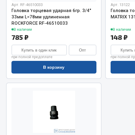
Система о
Колеса и шины
Арт. RF-46510033
Арт. 13122
Сцепление
Система охлаждения
Головка торцевая ударная 6гр. 3/4"
Головка то
33мм L=78мм удлиненная
MATRIX 13
Ось перед
Подвеска
ROCKFORCE RF-46510033
Тормозная
Кабина
В наличии
В наличии
Электрооб
Оперение кабины
785 ₽
148 ₽
Показать ещё
Купить в один клик
Опт
Купить 
при полной предоплате
при полной п
Весь раздел
Весь раздел
В корзину
Подш
CUMMINS HAFFEN
Весь раздел
Весь раздел