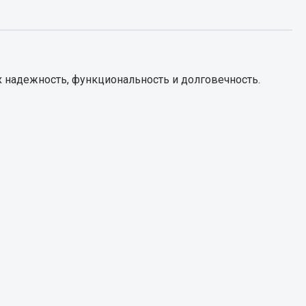
Запчасти КамАЗ
цепы
Двигатель
епов
 надежность, функциональность и долговечность.
Система питания
Система выпуска газа
Система охлаждения
Сцепление
Коробка передач
Коробка передач ZF
Показать ещё
Весь раздел
Запчасти HOWO