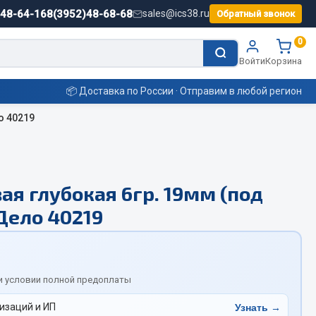
)48-64-16
8(3952)48-68-68
sales@ics38.ru
Обратный звонок
0
Войти
Корзина
📦 Доставка по России · Отправим в любой регион
о 40219
Смазочные материалы
ая глубокая 6гр. 19мм (под
Масла
Дело 40219
Охладжающие жидкости
Технические жидкости
ьные
и условии полной предоплаты
изаций и ИП
Узнать →