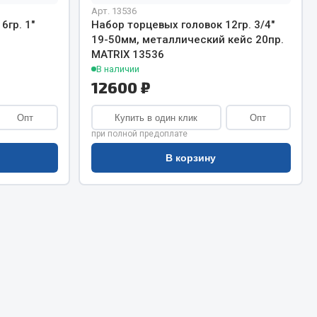
Сварочное оборудование
Арт. 13536
Сварочные материалы
6гр. 1"
Набор торцевых головок 12гр. 3/4"
19-50мм, металлический кейс 20пр.
MATRIX 13536
В наличии
12600 ₽
Опт
Купить в один клик
Опт
при полной предоплате
Весь раздел
В корзину
Автохимия
ы
3 ton
Abro
Agat auto
Alteco
Aвтосил