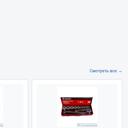
Тормозная система
Двигатель
Подвеска
Система питания
Система выпуска газа
Система охлаждения
Сцепление
Показать ещё
Смотреть все →
Весь раздел
Всё для сварки
Газосварка
Маски, краги сварщика