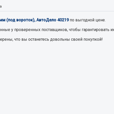
а
Запчасти на полупри
обильная электрика
9мм (под вороток), АвтоДело 40219
по выгодной цене.
Амортизаторы для полуприц
ы
енные
у проверенных поставщиков, чтобы гарантировать их
 и предохранителей
верены, что вы останетесь довольны своей покупкой!
рузочные
ли и переключатели
е
ли кнопочные
ль массы
Показать ещё
Весь раздел
сти Урал
Запчасти ЯМЗ