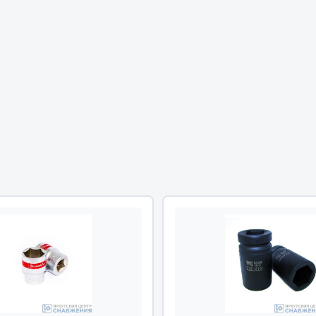
Двигатель
ий
Система питания
итания
Система выпуска газа
пуска газа
Система охлаждения
хлаждения
Коробка передач
Рулевое управление
 система
Тормозная система
Показать ещё
Показать ещё
Весь раздел
сти FAW
Фильтры
JSB
Mann-filter