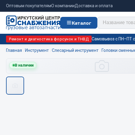
Оптовым покупателям
О компании
Доставка и оплата
Каталог
Самовывоз с ПН–ПТ с 
Ремонт и диагностика форсунок и ТНВД
Главная
Инструмент
Слесарный инструмент
Головки сменны
Отопи
В наличии
Цепи противоскольжения
подо
Автономны
ЦЕПИ РОССИЯ
Жидкостны
ЦЕПИ BOHU (Китай)
Отопители
Изготовление цепей на колеса BOHU
Подогрева
QITONG