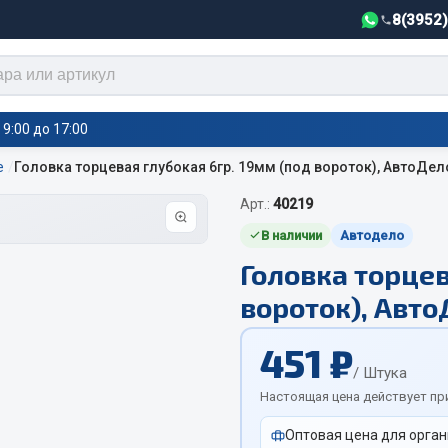
8(3952
9:00 до 17:00
е
Головка торцевая глубокая 6гр. 19мм (под вороток), АвтоДел
Арт.:
40219
тели салона,
Автотовары
греватели
В наличии
Автодело
Головка торцев
Автозвук
е воздушные отопители
вороток), Авто
Автокаталоги
е подогреватели
Аксессуары автомобильные
 салона
451 ₽
Аптечки и знаки автомобил
тели тосола
/ Штука
Брызговики
Настоящая цена действует пр
Вентиляторы кабины
Оптовая цена для орган
Вымпела