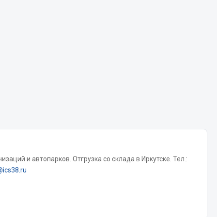
Chevron
Cosmo
Показать ещё
Весь раздел
Аккумуляторы
ТАВ
ЯМАЛ
Solite
заций и автопарков. Отгрузка со склада в Иркутске. Тел.:
ТЮМЕНЬ
@ics38.ru
OURSUN
FORVARD
DELТА