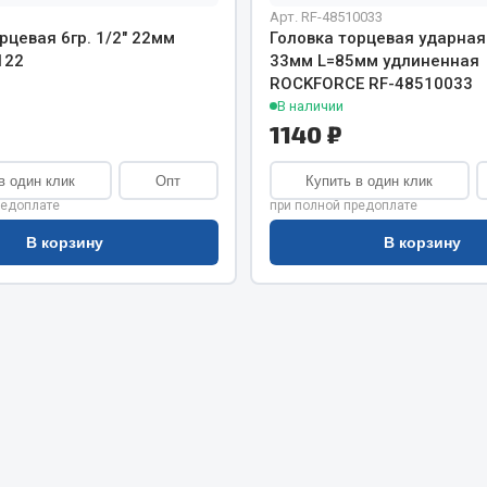
хлаждения
Арт. RF-48510033
Vic
рцевая 6гр. 1/2" 22мм
Головка торцевая ударная 
Автоторг
122
33мм L=85мм удлиненная
няя
Дифа
ROCKFORCE RF-48510033
 система
В наличии
Цитрон
орудование
1140 ₽
Фильтры DONALDSON
Показать ещё
Показать ещё
в один клик
Опт
Купить в один клик
редоплате
при полной предоплате
Весь раздел
В корзину
В корзину
ипники
Стяжки, тросы, канат
Стропы
Стяжки
Тросы