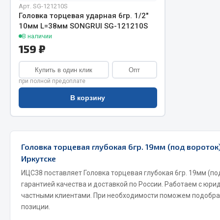
Арт. SG-121210S
Головка торцевая ударная 6гр. 1/2"
10мм L=38мм SONGRUI SG-121210S
В наличии
159 ₽
Купить в один клик
Опт
при полной предоплате
Хозтовары
Шино
В корзину
Горелки, баллоны, плитки газовые
Автохимия
Замки
Вентили
Головка торцевая глубокая 6гр. 19мм (под вороток
Лампы паяльные, керосиновые
Инструмен
Иркутске
Сантехника
шиномонт
ИЦС38 поставляет Головка торцевая глубокая 6гр. 19мм (по
Спецодежда
Материалы
гарантией качества и доставкой по России. Работаем с юри
Лестницы, стремянки
частными клиентами. При необходимости поможем подобра
Товары для дома
позиции.