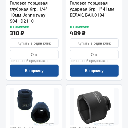
Весь раздел
Головка торцевая
Головка торцевая
глубокая 6гр. 1/4"
ударная 6гр. 1" 41мм
10мм Jonnesway
БЕЛАК, БАК.01841
Цепи подъёмные
S04HD2110
В наличии
В наличии
310 ₽
489 ₽
Весь раздел
Купить в один клик
Купить в один клик
Опт
Опт
РТИ
при полной предоплате
при полной предоплате
В корзину
В корзину
Кольца уплотнительные
Лента конвейерная
Манжеты
Паронит
Патрубки
Прокладки
Рукава высокого давления