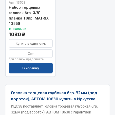
Арт. 13558
Запчасти на полуприцепы
Набор торцевых
головок 6гр. 3/8"
планка 10пр. MATRIX
Амортизаторы для полуприцепов
13558
В наличии
Весь раздел
1080 ₽
Купить в один клик
Запчасти КамАЗ
Опт
Двигатель
при полной предоплате
Система питания
В корзину
Система выпуска газа
Система охлаждения
Сцепление
Головка торцевая глубокая 6гр. 32мм (под
Коробка передач
вороток), АВТОМ 10630 купить в Иркутске
Коробка передач ZF
ИЦС38 поставляет Головка торцевая глубокая 6гр.
Показать ещё
32мм (под вороток), АВТОМ 10630 с гарантией