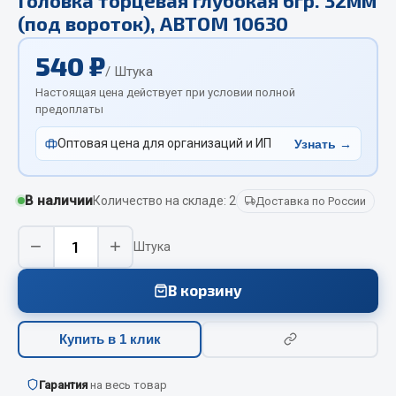
Отопители салона, подогреватели
(под вороток), АВТОМ 10630
Автономные воздушные отопители
540 ₽
/ Штука
Жидкостные подогреватели
Настоящая цена действует при условии полной
Отопители салона
предоплаты
Подогреватели тосола
Оптовая цена для организаций и ИП
Узнать →
Весь раздел
В наличии
Количество на складе: 2
Доставка по России
Автотовары
−
+
Штука
Автозвук
Автокаталоги
В корзину
Аксессуары автомобильные
Аптечки и знаки автомобильные
Купить в 1 клик
Брызговики
Вентиляторы кабины
Гарантия
на весь товар