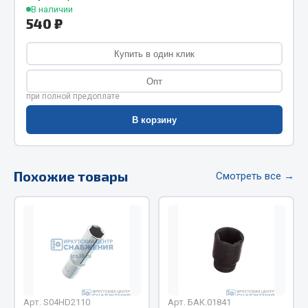
В наличии
Фитинги
540 ₽
Штуцеры
Купить в один клик
Весь раздел
Опт
при полной предоплате
Инструмент
В корзину
Автомобильный инструмент
Измерительный инструмент
Похожие товары
Смотреть все →
Крепежный инструмент
Режущий инструмент
Силовое оборудование
Слесарный инструмент
Столярный инструмент
Показать ещё
Арт. S04HD2110
Арт. БАК.01841