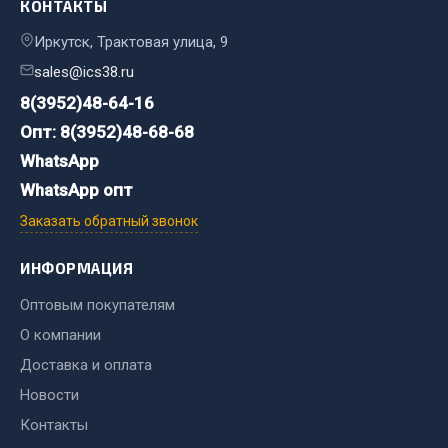
КОНТАКТЫ
Двигатель
Иркутск, Трактовая улица, 9
Мост задний
sales@ics38.ru
Система питания
8(3952)48-64-16
Система выпуска газа
Опт: 8(3952)48-68-68
Система охлаждения
WhatsApp
Сцепление
WhatsApp опт
Тормозная система
Заказать обратный звонок
Показать ещё
ИНФОРМАЦИЯ
Весь раздел
Оптовым покупателям
О компании
Запчасти ЯМЗ
Доставка и оплата
Новости
Двигатель
Контакты
Система питания