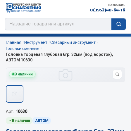
Позвонить
8(3952)48-64-16
Главная
Инструмент
Слесарный инструмент
Головки сменные
Головка торцевая глубокая 6гр. 32мм (под вороток),
АВТОМ 10630
Цепи противоскольжения
В наличии
ЦЕПИ РОССИЯ
ЦЕПИ BOHU (Китай)
Изготовление цепей на колеса BOHU
QITONG
Арт.:
10630
Весь раздел
В наличии
АВТОМ
Головка торцевая глубокая 6гр. 32мм