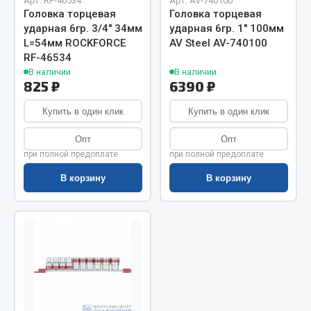
Показать ещё
Арт. RF-46534
Арт. AV-740100
Головка торцевая
Головка торцевая
ударная 6гр. 3/4" 34мм
ударная 6гр. 1" 100мм
Весь раздел
L=54мм ROCKFORCE
AV Steel AV-740100
RF-46534
В наличии
В наличии
Автомобильная электрика
825 ₽
6390 ₽
Купить в один клик
Купить в один клик
Автолампы
Блоки реле и предохранителей
Опт
Опт
Вилки нагрузочные
при полной предоплате
при полной предоплате
Выключатели и переключатели клавишные
В корзину
В корзину
Выключатели кнопочные
Выключатель массы
Изолента
Показать ещё
Весь раздел