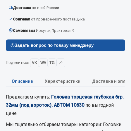
Вымпела
Доставка
по всей России
Показать ещё
Оригинал
от проверенного поставщика
Весь раздел
Самовывоз
Иркутск, Трактовая 9
Задать вопрос по товару менеджеру
Смазочные материалы
Масла
Поделиться:
VK
WA
TG
Охладжающие жидкости
Технические жидкости
Описание
Характеристики
Доставка и оплат
Весь раздел
Предлагаем купить:
Головка торцевая глубокая 6гр.
32мм (под вороток), АВТОМ 10630
по выгодной
МЕТИЗЫ
цене.
Болты
Мы тщательно отбираем товары категории:
Головки
Гайки