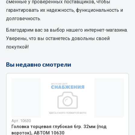
сменные
у проверенных поставщиков, чтобы
Кольца стопорные
гарантировать их надежность, функциональность и
Пресс-масленки
долговечность.
Пробки
Благодарим вас за выбор нашего интернет-магазина.
Пружины
Уверены, что вы останетесь довольны своей
Хомуты
покупкой!
Показать ещё
Вы недавно смотрели
Весь раздел
Соединительные элементы
Camozzi
Адаптеры и переходники
Тройники
Арт. 10630
Трубки, муфты, гайки
Головка торцевая глубокая 6гр. 32мм (под
Угольники
вороток), АВТОМ 10630