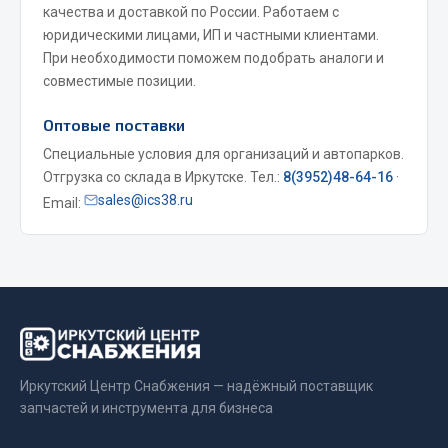
качества и доставкой по России. Работаем с
Весь раздел
юридическими лицами, ИП и частными клиентами.
При необходимости поможем подобрать аналоги и
совместимые позиции.
Запчасти МАЗ
Оптовые поставки
Система питания
Специальные условия для организаций и автопарков.
Подвеска
Отгрузка со склада в Иркутске. Тел.:
8(3952)48-64-16
·
Тормозная система
sales@ics38.ru
Email:
Двери
Окно ветровое
Двигатель
Электрооборудование
Показать ещё
Весь раздел
Иркутский Центр Снабжения — надёжный поставщик
запчастей и инструмента для бизнеса
Запчасти Урал