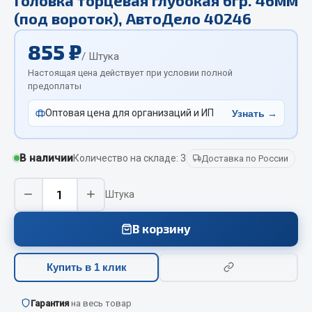
Отопители салона, подогреватели
(под вороток), АвтоДело 40246
Автономные воздушные отопители
855 ₽
/ Штука
Жидкостные подогреватели
Настоящая цена действует при условии полной
Отопители салона
предоплаты
Подогреватели тосола
Оптовая цена для организаций и ИП
Узнать →
Весь раздел
В наличии
Количество на складе: 3
Доставка по России
Автотовары
−
+
Штука
Автозвук
Автокаталоги
В корзину
Аксессуары автомобильные
Аптечки и знаки автомобильные
Купить в 1 клик
Брызговики
Вентиляторы кабины
Гарантия
на весь товар