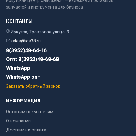
Иркутский Центр Снабжения — надёжный поставщик
запчастей и инструмента для бизнеса
Двигатель
Мост задний
КОНТАКТЫ
Система питания
Иркутск, Трактовая улица, 9
Система выпуска газа
sales@ics38.ru
Система охлаждения
8(3952)48-64-16
Сцепление
Опт: 8(3952)48-68-68
Тормозная система
WhatsApp
Показать ещё
WhatsApp опт
Заказать обратный звонок
Весь раздел
ИНФОРМАЦИЯ
Запчасти ЯМЗ
Оптовым покупателям
О компании
Двигатель
Система питания
Доставка и оплата