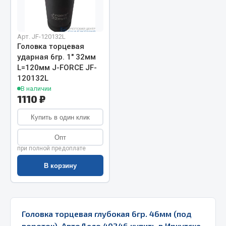
Запчасти на полуприцепы
Арт. JF-120132L
Амортизаторы для полуприцепов
Головка торцевая
ударная 6гр. 1" 32мм
Весь раздел
L=120мм J-FORCE JF-
120132L
В наличии
Запчасти КамАЗ
1110 ₽
Двигатель
Купить в один клик
Система питания
Опт
Система выпуска газа
при полной предоплате
Система охлаждения
В корзину
Сцепление
Коробка передач
Коробка передач ZF
Головка торцевая глубокая 6гр. 46мм (под
Показать ещё
вороток), АвтоДело 40246 купить в Иркутске