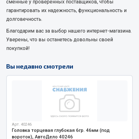
сменные
у проверенных поставщиков, чтобы
Кольца стопорные
гарантировать их надежность, функциональность и
Пресс-масленки
долговечность.
Пробки
Благодарим вас за выбор нашего интернет-магазина.
Пружины
Уверены, что вы останетесь довольны своей
Хомуты
покупкой!
Показать ещё
Вы недавно смотрели
Весь раздел
Соединительные элементы
Camozzi
Адаптеры и переходники
Тройники
Арт. 40246
Трубки, муфты, гайки
Головка торцевая глубокая 6гр. 46мм (под
Угольники
вороток), АвтоДело 40246