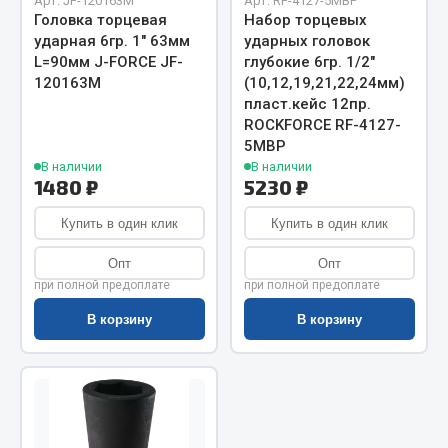
Показать ещё
Арт. JF-120163M
Арт. RF-4127-5МВР
Головка торцевая
Набор торцевых
ударная 6гр. 1" 63мм
ударных головок
Весь раздел
L=90мм J-FORCE JF-
глубокие 6гр. 1/2"
120163M
(10,12,19,21,22,24мм)
пласт.кейс 12пр.
Автомобильная электрика
ROCKFORCE RF-4127-
5МВР
Автолампы
В наличии
В наличии
1480 ₽
5230 ₽
Блоки реле и предохранителей
Вилки нагрузочные
Купить в один клик
Купить в один клик
Выключатели и переключатели клавишные
Опт
Опт
Выключатели кнопочные
при полной предоплате
при полной предоплате
Выключатель массы
В корзину
В корзину
Изолента
Показать ещё
Весь раздел