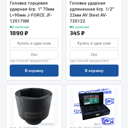
Весь раздел
Головка торцевая
Головка ударная
ударная 6гр. 1" 70мм
удлиненная 6гр. 1/2"
L=90мм J-FORCE JF-
22мм AV Steel AV-
Цепи подъёмные
120170M
720122
В наличии
В наличии
1890 ₽
345 ₽
Весь раздел
Купить в один клик
Купить в один клик
Опт
Опт
РТИ
при полной предоплате
при полной предоплате
В корзину
В корзину
Кольца уплотнительные
Лента конвейерная
Манжеты
Паронит
Патрубки
Прокладки
Рукава высокого давления