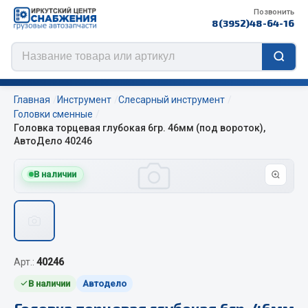
Позвонить
8(3952)48-64-16
Главная
Инструмент
Слесарный инструмент
Головки сменные
Головка торцевая глубокая 6гр. 46мм (под вороток),
АвтоДело 40246
Цепи противоскольжения
В наличии
ЦЕПИ РОССИЯ
ЦЕПИ BOHU (Китай)
Изготовление цепей на колеса BOHU
QITONG
Арт.:
40246
Весь раздел
В наличии
Автодело
Головка торцевая глубокая 6гр. 46мм