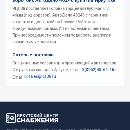
Весь раздел
ИЦС38 поставляет Головка торцевая глубокая 6гр.
46мм (под вороток), АвтоДело 40246 с гарантией
качества и доставкой по России. Работаем с
Запчасти МАЗ
юридическими лицами, ИП и частными клиентами.
При необходимости поможем подобрать аналоги и
Система питания
совместимые позиции.
Подвеска
Оптовые поставки
Тормозная система
Двери
Специальные условия для организаций и автопарков.
Отгрузка со склада в Иркутске. Тел.:
8(3952)48-64-16
·
Окно ветровое
sales@ics38.ru
Email:
Двигатель
Электрооборудование
Показать ещё
Весь раздел
Запчасти Урал