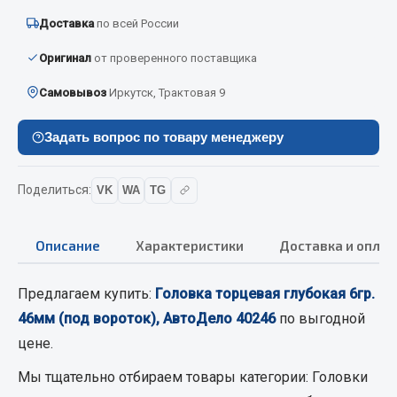
Вымпела
Доставка
по всей России
Показать ещё
Оригинал
от проверенного поставщика
Весь раздел
Самовывоз
Иркутск, Трактовая 9
Задать вопрос по товару менеджеру
Смазочные материалы
Масла
Поделиться:
VK
WA
TG
Охладжающие жидкости
Технические жидкости
Описание
Характеристики
Доставка и оплат
Весь раздел
Предлагаем купить:
Головка торцевая глубокая 6гр.
46мм (под вороток), АвтоДело 40246
по выгодной
МЕТИЗЫ
цене.
Болты
Мы тщательно отбираем товары категории:
Головки
Гайки