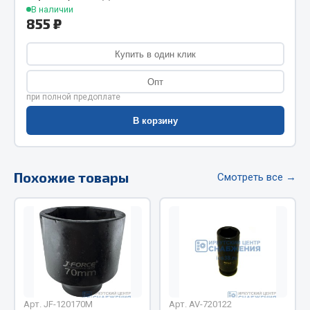
В наличии
Фитинги
855 ₽
Штуцеры
Купить в один клик
Весь раздел
Опт
при полной предоплате
Инструмент
В корзину
Автомобильный инструмент
Измерительный инструмент
Похожие товары
Смотреть все →
Крепежный инструмент
Режущий инструмент
Силовое оборудование
Слесарный инструмент
Столярный инструмент
Показать ещё
Арт. JF-120170M
Арт. AV-720122