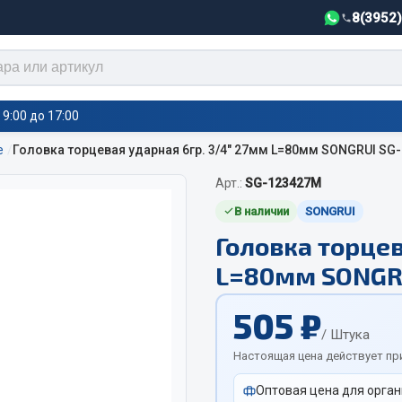
8(3952
9:00 до 17:00
е
Головка торцевая ударная 6гр. 3/4" 27мм L=80мм SONGRUI SG
Арт.:
SG-123427M
тели салона,
Автотовары
греватели
В наличии
SONGRUI
Головка торцев
Автозвук
е воздушные отопители
L=80мм SONGR
Автокаталоги
е подогреватели
Аксессуары автомобильные
 салона
505 ₽
Аптечки и знаки автомобил
тели тосола
/ Штука
Брызговики
Настоящая цена действует пр
Вентиляторы кабины
Оптовая цена для орган
Вымпела