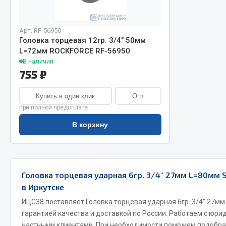
Арт. RF-56950
Головка торцевая 12гр. 3/4" 50мм
L=72мм ROCKFORCE RF-56950
В наличии
755 ₽
Купить в один клик
Опт
Хозтовары
Шино
при полной предоплате
Горелки, баллоны, плитки газовые
В корзину
Автохимия
Замки
Вентили
Лампы паяльные, керосиновые
Инструмен
Сантехника
шиномонт
Головка торцевая ударная 6гр. 3/4" 27мм L=80мм 
Спецодежда
Материалы
в Иркутске
Лестницы, стремянки
ИЦС38 поставляет Головка торцевая ударная 6гр. 3/4" 27м
Товары для дома
гарантией качества и доставкой по России. Работаем с юри
частными клиентами. При необходимости поможем подобра