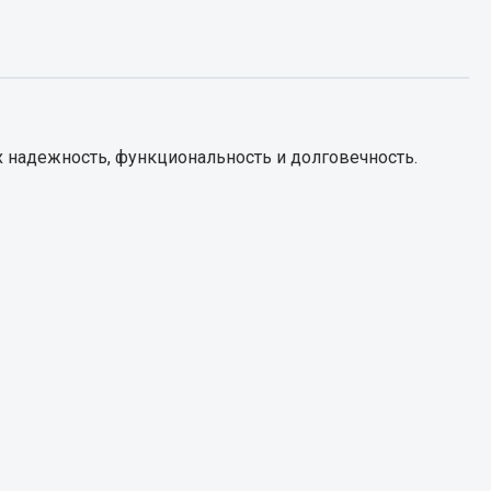
Запчасти КамАЗ
цепы
Двигатель
епов
Система питания
 надежность, функциональность и долговечность.
Система выпуска газа
Система охлаждения
Сцепление
Коробка передач
Коробка передач ZF
Показать ещё
Весь раздел
Запчасти HOWO