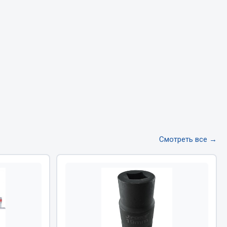
Тормозная система
Двигатель
Подвеска
Система питания
Система выпуска газа
Система охлаждения
Сцепление
Показать ещё
Смотреть все →
Весь раздел
Всё для сварки
Газосварка
Маски, краги сварщика