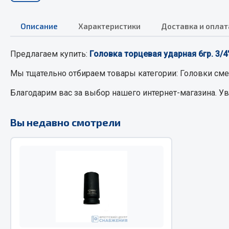
Описание
Характеристики
Доставка и оплат
РТИ
Автом
Предлагаем купить:
Головка торцевая ударная 6гр. 3
Кольца уплотнительные
Автоламп
Лента конвейерная
Блоки реле
Мы тщательно отбираем товары категории:
Головки см
Манжеты
Вилки наг
Благодарим вас за выбор нашего интернет-магазина. У
Паронит
Выключате
Патрубки
клавишны
Вы недавно смотрели
Прокладки
Выключате
Рукава высокого давления
Выключате
Изолента
Показать ещё
Весь раздел
Весь раздел
Запча
Запчасти МАЗ