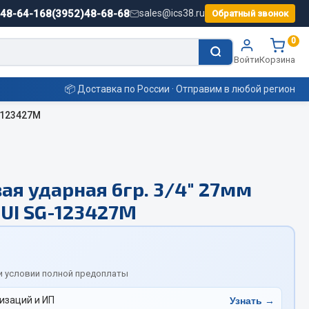
)48-64-16
8(3952)48-68-68
sales@ics38.ru
Обратный звонок
0
Войти
Корзина
📦 Доставка по России · Отправим в любой регион
-123427M
Смазочные материалы
ая ударная 6гр. 3/4" 27мм
Масла
UI SG-123427M
Охладжающие жидкости
Технические жидкости
ьные
и условии полной предоплаты
изаций и ИП
Узнать →