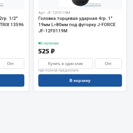
Сварочное оборудование
Сварочные материалы
Арт. JF-12F0119M
гр. 1/2"
Головка торцевая ударная 4гр. 1"
TRIX 13596
19мм L=80мм под футорку J-FORCE
JF-12F0119M
В наличии
525 ₽
Весь раздел
Опт
Купить в один клик
Опт
при полной предоплате
В корзину
Автохимия
ы
3 ton
Abro
Agat auto
Alteco
Aвтосил