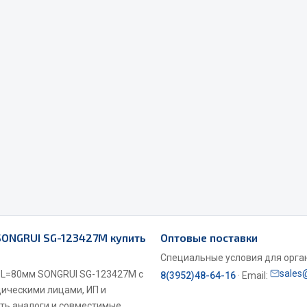
Весь раздел
Садовый инвентарь
монтаж
 для шиномонтажа
Весь раздел
т и оборудование для
жа
SONGRUI SG-123427M купить
Оптовые поставки
 для ремонта шин и камер
Специальные условия для органи
sales
м L=80мм SONGRUI SG-123427M с
8(3952)48-64-16
· Email:
дическими лицами, ИП и
ть аналоги и совместимые