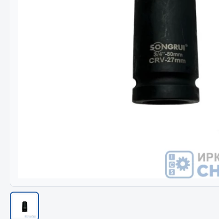
Весь раздел
Весь раздел
МЕТИЗЫ
Соед
Болты
Camozzi
Гайки
Адаптеры 
Кольца стопорные
Тройники
Пресс-масленки
Трубки, му
Пробки
Угольники
Пружины
Фитинги
Хомуты
Штуцеры
Показать ещё
Весь раздел
Весь раздел