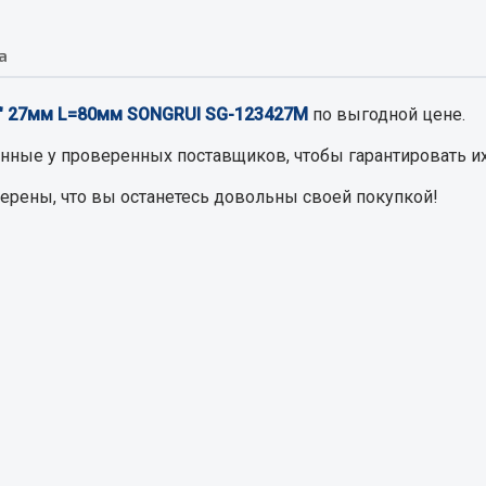
а
Запчасти на полупри
обильная электрика
/4" 27мм L=80мм SONGRUI SG-123427M
по выгодной цене.
Амортизаторы для полуприц
ы
 и предохранителей
енные
у проверенных поставщиков, чтобы гарантировать их
рузочные
верены, что вы останетесь довольны своей покупкой!
ли и переключатели
е
ли кнопочные
ль массы
Показать ещё
Весь раздел
сти Урал
Запчасти ЯМЗ