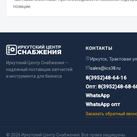
позиции.
Весь раздел
Весь раздел
Прочий инструмент
КОНТАКТЫ
Ящики для инструмента и органайзеры
Сумки для инструмента
Иркутск, Трактовая ул
Иркутский Центр Снабжения —
Хозяйственные товары
sales@ics38.ru
надёжный поставщик запчастей
Пушки тепловые
и инструмента для бизнеса
8(3952)48-64-16
Весь раздел
Опт: 8(3952)48-68-6
WhatsApp
WhatsApp опт
Заказать обратный звон
© 2026 Иркутский Центр Снабжения. Все права защищены.