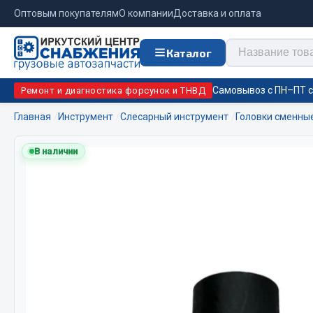
Оптовым покупателям
О компании
Доставка и оплата
Каталог
Самовывоз с ПН–ПТ с 
Ремонт и диагностика форсунок и ТНВД
Главная
Инструмент
Слесарный инструмент
Головки сменны
Отопи
В наличии
Цепи противоскольжения
подо
Автономны
ЦЕПИ РОССИЯ
Жидкостны
ЦЕПИ BOHU (Китай)
Отопители
Изготовление цепей на колеса BOHU
Подогрева
QITONG