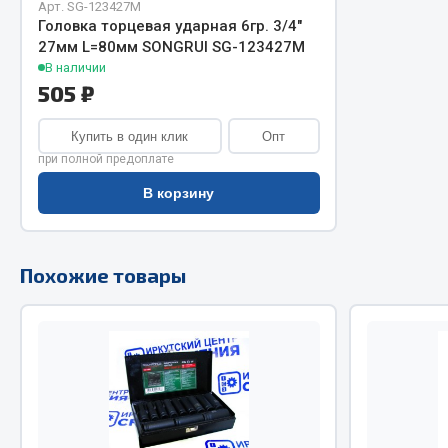
Арт. SG-123427M
Головка торцевая ударная 6гр. 3/4"
Двигатель
Система питания
27мм L=80мм SONGRUI SG-123427M
Мост задн
Подвеска
В наличии
505 ₽
Система п
Тормозная система
Система вы
Двери
Купить в один клик
Опт
Система о
Окно ветровое
при полной предоплате
Сцепление
Двигатель
В корзину
Тормозная
Электрооборудование
Показать ещё
Похожие товары
Весь раздел
Весь раздел
Запча
Запчасти SHAANXI (SHACMAN)
Подвеска
Система питания
Двигатель
Тормозная система