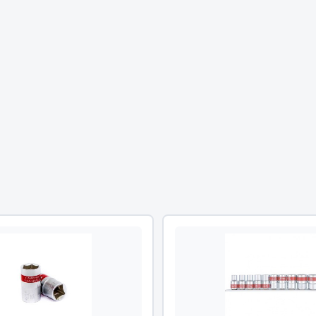
Двигатель
ий
Система питания
итания
Система выпуска газа
пуска газа
Система охлаждения
хлаждения
Коробка передач
Рулевое управление
 система
Тормозная система
Показать ещё
Показать ещё
Весь раздел
сти FAW
Фильтры
JSB
Mann-filter