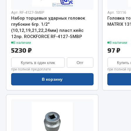
Система о
Колеса и шины
Сцепление
Система охлаждения
Арт. RF-4127-5МВР
Арт. 13116
Ось перед
Подвеска
Набор торцевых ударных головок
Головка то
глубокие 6гр. 1/2"
MATRIX 13
Тормозная
Кабина
(10,12,19,21,22,24мм) пласт.кейс
Электрооб
Оперение кабины
12пр. ROCKFORCE RF-4127-5МВР
В наличии
В наличии
Показать ещё
5230 ₽
97 ₽
Весь раздел
Весь раздел
Купить в один клик
Опт
Купить 
при полной предоплате
при полной п
В корзину
Подш
CUMMINS HAFFEN
Весь раздел
Весь раздел