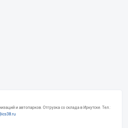
Chevron
Cosmo
Показать ещё
Весь раздел
Аккумуляторы
ТАВ
ЯМАЛ
Solite
ТЮМЕНЬ
OURSUN
заций и автопарков. Отгрузка со склада в Иркутске. Тел.:
FORVARD
@ics38.ru
DELТА