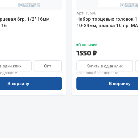
хлаждения
Vic
Арт. 13596
Автоторг
няя
рцевая 6гр. 1/2" 16мм
Набор торцевых головок 12
Дифа
116
10-24мм, планка 10 пр. MA
 система
Цитрон
орудование
Фильтры DONALDSON
В наличии
Показать ещё
Показать ещё
1550 ₽
Весь раздел
в один клик
Опт
Купить в один клик
редоплате
при полной предоплате
В корзину
В корзину
ипники
Стяжки, тросы, канат
Стропы
Стяжки
Тросы