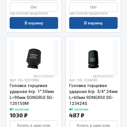
Весь раздел
Опт
Опт
при полной предоплате
при полной предоплате
Цепи подъёмные
В корзину
В корзину
Весь раздел
РТИ
Кольца уплотнительные
Лента конвейерная
Арт. SG-120150M
Арт. SG-123424S
Головка торцевая
Головка торцевая
Манжеты
ударная 6гр. 1" 50мм
ударная 6гр. 3/4" 24мм
Паронит
L=90мм SONGRUI SG-
L=60мм SONGRUI SG-
Патрубки
120150M
123424S
Прокладки
В наличии
В наличии
1030 ₽
487 ₽
Рукава высокого давления
Купить в один клик
Купить в один клик