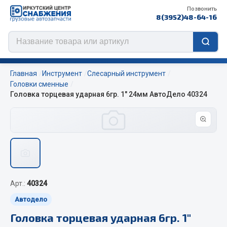
Позвонить
8(3952)48-64-16
Главная
Инструмент
Слесарный инструмент
Головки сменные
Головка торцевая ударная 6гр. 1" 24мм АвтоДело 40324
Цепи противоскольжения
ЦЕПИ РОССИЯ
ЦЕПИ BOHU (Китай)
Изготовление цепей на колеса BOHU
QITONG
Арт.:
40324
Весь раздел
Автодело
Головка торцевая ударная 6гр. 1"