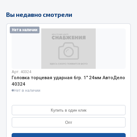
Кольца стопорные
Вы недавно смотрели
Пресс-масленки
Пробки
Нет в наличии
Пружины
Хомуты
Показать ещё
Весь раздел
Арт. 40324
Головка торцевая ударная 6гр. 1" 24мм АвтоДело
40324
Соединительные элементы
Нет в наличии
Camozzi
Адаптеры и переходники
Купить в один клик
Тройники
Опт
Трубки, муфты, гайки
Угольники