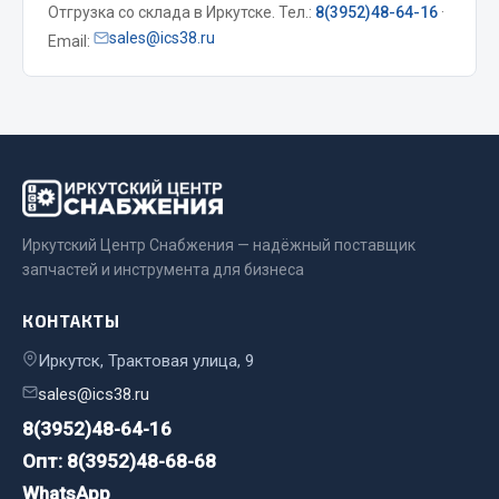
Отгрузка со склада в Иркутске. Тел.:
8(3952)48-64-16
·
Весь раздел
sales@ics38.ru
Email:
Запчасти МАЗ
Система питания
Подвеска
Тормозная система
Двери
Иркутский Центр Снабжения — надёжный поставщик
запчастей и инструмента для бизнеса
Окно ветровое
Двигатель
КОНТАКТЫ
Электрооборудование
Иркутск, Трактовая улица, 9
Показать ещё
sales@ics38.ru
Весь раздел
8(3952)48-64-16
Опт: 8(3952)48-68-68
WhatsApp
Запчасти Урал