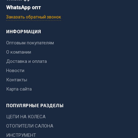
WhatsApp опт
Двигатель
Заказать обратный звонок
Мост задний
Система питания
ИНФОРМАЦИЯ
Система выпуска газа
Оптовым покупателям
Система охлаждения
О компании
Сцепление
Доставка и оплата
Тормозная система
Новости
Показать ещё
Контакты
Весь раздел
Карта сайта
ПОПУЛЯРНЫЕ РАЗДЕЛЫ
Запчасти ЯМЗ
ЦЕПИ НА КОЛЕСА
Двигатель
ОТОПИТЕЛИ САЛОНА
Система питания
ИНСТРУМЕНТ