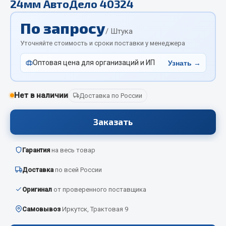
24мм АвтоДело 40324
Отопители салона, подогреватели
По запросу
Автономные воздушные отопители
/ Штука
Жидкостные подогреватели
Уточняйте стоимость и сроки поставки у менеджера
Отопители салона
Оптовая цена для организаций и ИП
Узнать →
Подогреватели тосола
Весь раздел
Нет в наличии
Доставка по России
Заказать
Автотовары
Автозвук
Гарантия
на весь товар
Автокаталоги
Доставка
по всей России
Аксессуары автомобильные
Оригинал
от проверенного поставщика
Аптечки и знаки автомобильные
Брызговики
Самовывоз
Иркутск, Трактовая 9
Вентиляторы кабины