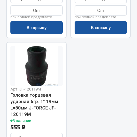
Показать ещё
Опт
Опт
Весь раздел
при полной предоплате
при полной предоплате
В корзину
В корзину
Автомобильная электрика
Автолампы
Блоки реле и предохранителей
Вилки нагрузочные
Выключатели и переключатели клавишные
Выключатели кнопочные
Арт. JF-120119M
Выключатель массы
Головка торцевая
Изолента
ударная 6гр. 1" 19мм
L=80мм J-FORCE JF-
Показать ещё
120119M
В наличии
555 ₽
Весь раздел