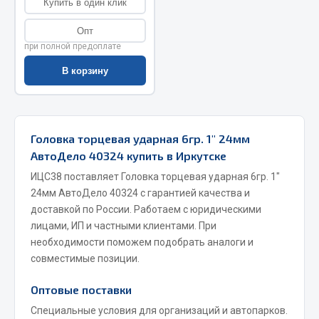
Купить в один клик
Запчасти на полуприцепы
Опт
при полной предоплате
Амортизаторы для полуприцепов
В корзину
Весь раздел
Запчасти КамАЗ
Головка торцевая ударная 6гр. 1" 24мм
АвтоДело 40324 купить в Иркутске
Двигатель
ИЦС38 поставляет Головка торцевая ударная 6гр. 1"
Система питания
24мм АвтоДело 40324 с гарантией качества и
Система выпуска газа
доставкой по России. Работаем с юридическими
Система охлаждения
лицами, ИП и частными клиентами. При
Сцепление
необходимости поможем подобрать аналоги и
совместимые позиции.
Коробка передач
Коробка передач ZF
Оптовые поставки
Показать ещё
Специальные условия для организаций и автопарков.