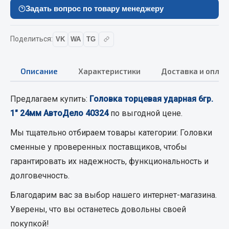
Вымпела
Задать вопрос по товару менеджеру
Показать ещё
Поделиться:
VK
WA
TG
Весь раздел
Описание
Характеристики
Доставка и оплат
Смазочные материалы
Предлагаем купить:
Головка торцевая ударная 6гр.
Масла
1" 24мм АвтоДело 40324
по выгодной цене.
Охладжающие жидкости
Мы тщательно отбираем товары категории:
Головки
Технические жидкости
сменные
у проверенных поставщиков, чтобы
Весь раздел
гарантировать их надежность, функциональность и
долговечность.
МЕТИЗЫ
Благодарим вас за выбор нашего интернет-магазина.
Уверены, что вы останетесь довольны своей
Болты
покупкой!
Гайки