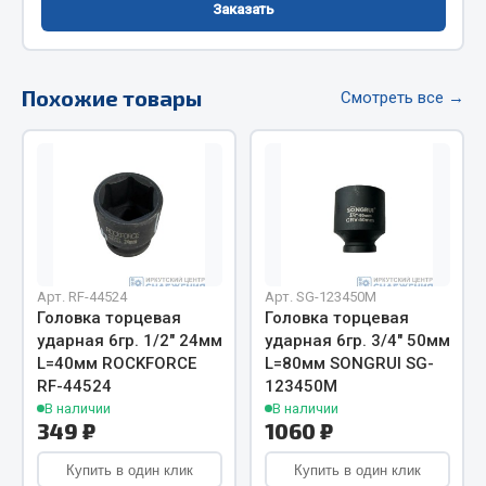
Заказать
Фитинги
Штуцеры
Похожие товары
Весь раздел
Смотреть все →
Инструмент
Автомобильный инструмент
Измерительный инструмент
Крепежный инструмент
Арт. RF-44524
Арт. SG-123450M
Режущий инструмент
Головка торцевая
Головка торцевая
ударная 6гр. 1/2" 24мм
ударная 6гр. 3/4" 50мм
Силовое оборудование
L=40мм ROCKFORCE
L=80мм SONGRUI SG-
Слесарный инструмент
RF-44524
123450M
Столярный инструмент
В наличии
В наличии
349 ₽
1060 ₽
Показать ещё
Купить в один клик
Купить в один клик