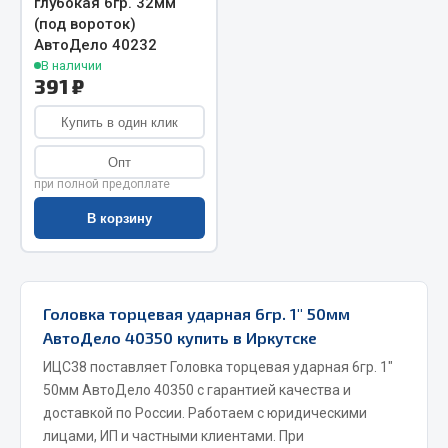
глубокая 6гр. 32мм
(под вороток)
Запчасти на полуприцепы
АвтоДело 40232
В наличии
Амортизаторы для полуприцепов
391 ₽
Весь раздел
Купить в один клик
Опт
Запчасти КамАЗ
при полной предоплате
В корзину
Двигатель
Система питания
Система выпуска газа
Система охлаждения
Головка торцевая ударная 6гр. 1" 50мм
АвтоДело 40350 купить в Иркутске
Сцепление
Коробка передач
ИЦС38 поставляет Головка торцевая ударная 6гр. 1"
50мм АвтоДело 40350 с гарантией качества и
Коробка передач ZF
доставкой по России. Работаем с юридическими
Показать ещё
лицами, ИП и частными клиентами. При