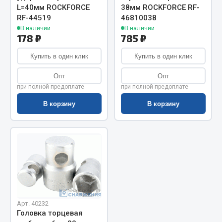
Показать ещё
L=40мм ROCKFORCE
38мм ROCKFORCE RF-
RF-44519
46810038
Весь раздел
В наличии
В наличии
178 ₽
785 ₽
Автомобильная электрика
Купить в один клик
Купить в один клик
Опт
Опт
Автолампы
при полной предоплате
при полной предоплате
Блоки реле и предохранителей
В корзину
В корзину
Вилки нагрузочные
Выключатели и переключатели клавишные
Выключатели кнопочные
Выключатель массы
Изолента
Показать ещё
Арт. 40232
Весь раздел
Головка торцевая