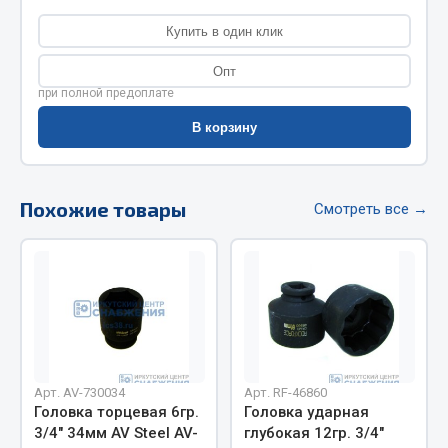
Фитинги
Купить в один клик
Штуцеры
Опт
Весь раздел
при полной предоплате
В корзину
Инструмент
Похожие товары
Смотреть все →
Автомобильный инструмент
Измерительный инструмент
Крепежный инструмент
Режущий инструмент
Силовое оборудование
Слесарный инструмент
Столярный инструмент
Арт. AV-730034
Арт. RF-46860
Показать ещё
Головка торцевая 6гр.
Головка ударная
3/4" 34мм AV Steel AV-
глубокая 12гр. 3/4"