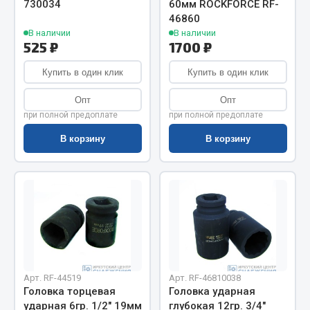
730034
60мм ROCKFORCE RF-
Весь раздел
46860
В наличии
В наличии
525 ₽
1700 ₽
Цепи подъёмные
Купить в один клик
Купить в один клик
Весь раздел
Опт
Опт
при полной предоплате
при полной предоплате
РТИ
В корзину
В корзину
Кольца уплотнительные
Лента конвейерная
Манжеты
Паронит
Патрубки
Прокладки
Арт. RF-44519
Арт. RF-46810038
Рукава высокого давления
Головка торцевая
Головка ударная
ударная 6гр. 1/2" 19мм
глубокая 12гр. 3/4"