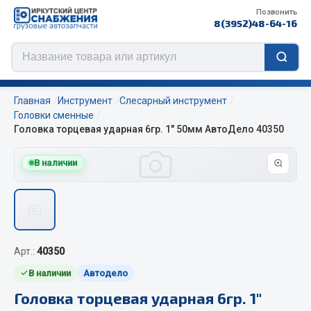
Позвонить
8(3952)48-64-16
Главная
Инструмент
Слесарный инструмент
Головки сменные
Головка торцевая ударная 6гр. 1" 50мм АвтоДело 40350
Цепи противоскольжения
В наличии
ЦЕПИ РОССИЯ
ЦЕПИ BOHU (Китай)
Изготовление цепей на колеса BOHU
QITONG
Арт.:
40350
Весь раздел
В наличии
Автодело
Головка торцевая ударная 6гр. 1"