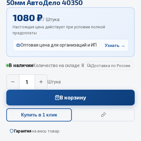
50мм АвтоДело 40350
Отопители салона, подогреватели
1080 ₽
Автономные воздушные отопители
/ Штука
Жидкостные подогреватели
Настоящая цена действует при условии полной
предоплаты
Отопители салона
Подогреватели тосола
Оптовая цена для организаций и ИП
Узнать →
Весь раздел
В наличии
Количество на складе: 8
Доставка по России
Автотовары
−
+
Штука
Автозвук
В корзину
Автокаталоги
Аксессуары автомобильные
Купить в 1 клик
Аптечки и знаки автомобильные
Брызговики
Гарантия
на весь товар
Вентиляторы кабины