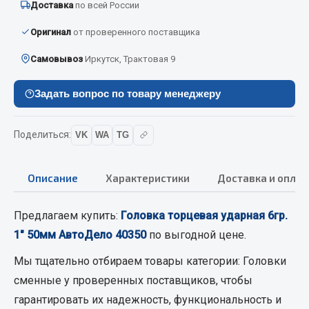
Доставка
по всей России
Вымпела
Оригинал
от проверенного поставщика
Показать ещё
Самовывоз
Иркутск, Трактовая 9
Весь раздел
Задать вопрос по товару менеджеру
Смазочные материалы
Поделиться:
VK
WA
TG
Масла
Охладжающие жидкости
Описание
Характеристики
Доставка и оплат
Технические жидкости
Весь раздел
Предлагаем купить:
Головка торцевая ударная 6гр.
1" 50мм АвтоДело 40350
по выгодной цене.
МЕТИЗЫ
Мы тщательно отбираем товары категории:
Головки
сменные
у проверенных поставщиков, чтобы
Болты
гарантировать их надежность, функциональность и
Гайки