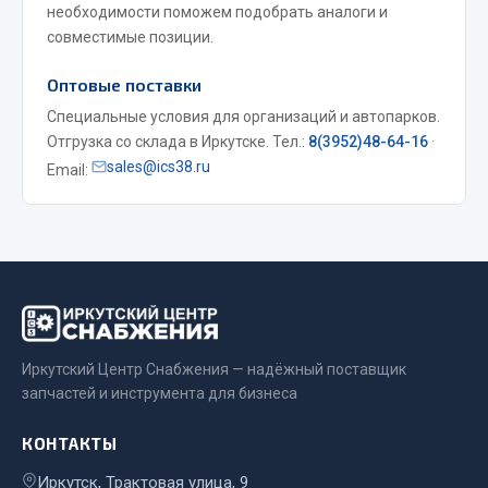
необходимости поможем подобрать аналоги и
Весь раздел
совместимые позиции.
Оптовые поставки
Запчасти МАЗ
Специальные условия для организаций и автопарков.
Отгрузка со склада в Иркутске. Тел.:
8(3952)48-64-16
·
Система питания
sales@ics38.ru
Email:
Подвеска
Тормозная система
Двери
Окно ветровое
Двигатель
Электрооборудование
Показать ещё
Иркутский Центр Снабжения — надёжный поставщик
запчастей и инструмента для бизнеса
Весь раздел
КОНТАКТЫ
Запчасти Урал
Иркутск, Трактовая улица, 9