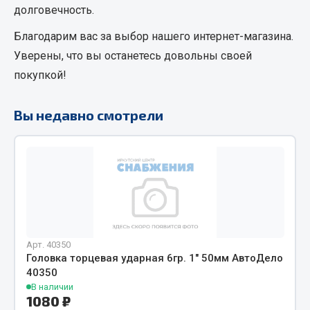
долговечность.
Кольца стопорные
Благодарим вас за выбор нашего интернет-магазина.
Пресс-масленки
Пробки
Уверены, что вы останетесь довольны своей
Пружины
покупкой!
Хомуты
Вы недавно смотрели
Показать ещё
Весь раздел
Соединительные элементы
Camozzi
Арт. 40350
Адаптеры и переходники
Головка торцевая ударная 6гр. 1" 50мм АвтоДело
Тройники
40350
Трубки, муфты, гайки
В наличии
1080 ₽
Угольники