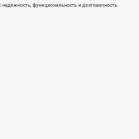
 надежность, функциональность и долговечность.
Запчасти КамАЗ
цепы
Двигатель
епов
Система питания
Система выпуска газа
Система охлаждения
Сцепление
Коробка передач
Коробка передач ZF
Показать ещё
Весь раздел
Запчасти HOWO