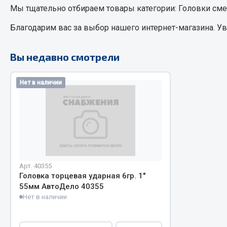
Мы тщательно отбираем товары категории:
Головки см
Благодарим вас за выбор нашего интернет-магазина. У
РТИ
Автом
Кольца уплотнительные
Вы недавно смотрели
Автоламп
Лента конвейерная
Блоки реле
Манжеты
Нет в наличии
Вилки наг
Паронит
Выключате
Патрубки
клавишны
Прокладки
Выключате
Рукава высокого давления
Выключате
Изолента
Арт. 40355
Показать ещё
Головка торцевая ударная 6гр. 1"
55мм АвтоДело 40355
Весь раздел
Весь раздел
Нет в наличии
Запча
Запчасти МАЗ