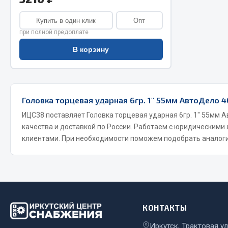
Купить в один клик
Опт
при полной предоплате
В корзину
Хозтовары
Головка торцевая ударная 6гр. 1" 55мм АвтоДело 4
Шино
ИЦС38 поставляет Головка торцевая ударная 6гр. 1" 55мм 
Горелки, баллоны, плитки газовые
качества и доставкой по России. Работаем с юридическими
Автохимия
Замки
клиентами. При необходимости поможем подобрать аналоги
Вентили
Лампы паяльные, керосиновые
Инструмен
Сантехника
шиномонт
Спецодежда
Материалы
Лестницы, стремянки
Товары для дома
КОНТАКТЫ
Иркутск, Трактовая ул