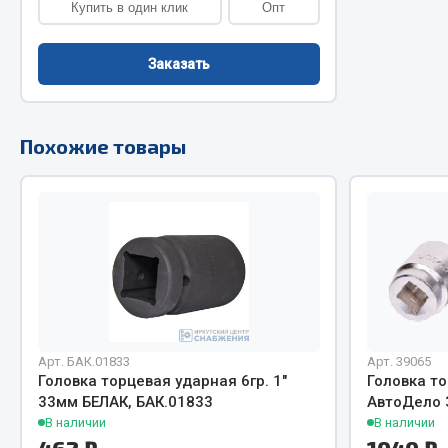
Купить в один клик
Опт
Двигатель
Система питания
Заказать
Мост задн
Подвеска
Система п
Тормозная система
Система вы
Двери
Похожие товары
Система о
Окно ветровое
Сцепление
Двигатель
Тормозная
Электрооборудование
Показать ещё
Весь раздел
Весь раздел
Запча
Запчасти SHAANXI (SHACMAN)
Арт. БАК.01833
Арт. 39065
Головка торцевая ударная 6гр. 1"
Головка то
Подвеска
Система питания
33мм БЕЛАК, БАК.01833
АвтоДело 
В наличии
В наличии
Двигатель
Тормозная система