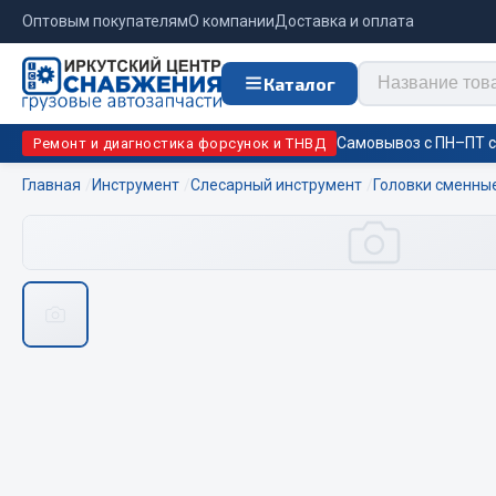
Оптовым покупателям
О компании
Доставка и оплата
Каталог
Самовывоз с ПН–ПТ с 
Ремонт и диагностика форсунок и ТНВД
Главная
Инструмент
Слесарный инструмент
Головки сменны
Отопи
Цепи противоскольжения
подо
Автономны
ЦЕПИ РОССИЯ
Жидкостны
ЦЕПИ BOHU (Китай)
Отопители
Изготовление цепей на колеса BOHU
Подогрева
QITONG