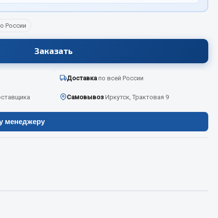
о России
Весь раздел
Заказать
Цепи подъёмные
Доставка
по всей России
оставщика
Самовывоз
Иркутск, Трактовая 9
Весь раздел
ру менеджеру