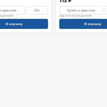
112 ₽
хлаждения
Vic
в один клик
Опт
Купить в один клик
Автоторг
няя
редоплате
при полной предоплате
Дифа
 система
Цитрон
В корзину
В корзину
орудование
Фильтры DONALDSON
Показать ещё
Показать ещё
Весь раздел
ипники
Стяжки, тросы, канат
Стропы
Стяжки
Тросы