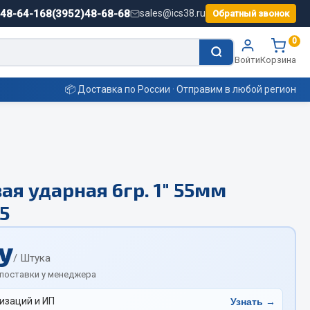
)48-64-16
8(3952)48-68-68
sales@ics38.ru
Обратный звонок
0
Войти
Корзина
📦 Доставка по России · Отправим в любой регион
Смазочные материалы
ая ударная 6гр. 1" 55мм
Масла
5
Охладжающие жидкости
Технические жидкости
у
ьные
/ Штука
 поставки у менеджера
изаций и ИП
Узнать →