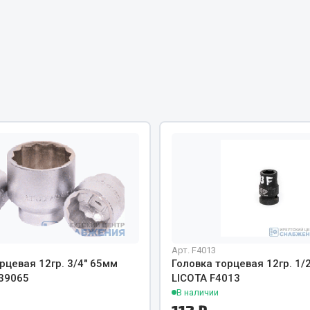
Двигатель
ий
Система питания
итания
Система выпуска газа
пуска газа
Система охлаждения
хлаждения
Коробка передач
Рулевое управление
 система
Тормозная система
Показать ещё
Показать ещё
Весь раздел
сти FAW
Фильтры
Арт. F4013
рцевая 12гр. 3/4" 65мм
Головка торцевая 12гр. 1/
39065
LICOTA F4013
JSB
В наличии
Mann-filter