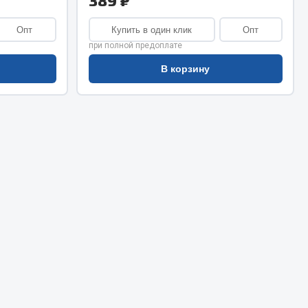
389 ₽
Сварочное оборудование
Сварочные материалы
Опт
Купить в один клик
Опт
при полной предоплате
В корзину
Весь раздел
Автохимия
ы
3 ton
Abro
Agat auto
Alteco
Aвтосил