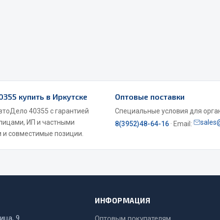
Весь раздел
0355 купить в Иркутске
Оптовые поставки
Садовый инвентарь
монтаж
АвтоДело 40355 с гарантией
Специальные условия для органи
 лицами, ИП и частными
sales
8(3952)48-64-16
· Email:
 для шиномонтажа
Весь раздел
 и совместимые позиции.
т и оборудование для
жа
 для ремонта шин и камер
ИНФОРМАЦИЯ
ица, 9
Оптовым покупателям