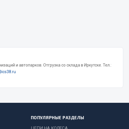
Chevron
Cosmo
Показать ещё
Весь раздел
Аккумуляторы
заций и автопарков. Отгрузка со склада в Иркутске. Тел.:
@ics38.ru
ТАВ
ЯМАЛ
Solite
ТЮМЕНЬ
OURSUN
FORVARD
ПОПУЛЯРНЫЕ РАЗДЕЛЫ
DELТА
ЦЕПИ НА КОЛЕСА