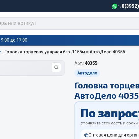
8(3952
9:00 до 17:00
е
Головка торцевая ударная 6гр. 1" 55мм АвтоДело 40355
Арт.:
40355
тели салона,
Автотовары
греватели
Автодело
Головка торцев
Автозвук
е воздушные отопители
АвтоДело 4035
Автокаталоги
е подогреватели
Аксессуары автомобильные
 салона
По запрос
Аптечки и знаки автомобил
тели тосола
Брызговики
Уточняйте стоимость и сроки
Вентиляторы кабины
Оптовая цена для орган
Вымпела