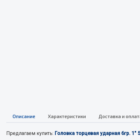
Весь раздел
Весь раздел
МЕТИЗЫ
Соед
Болты
Camozzi
Гайки
Адаптеры 
Кольца стопорные
Тройники
Пресс-масленки
Трубки, му
Пробки
Угольники
Пружины
Фитинги
Хомуты
Штуцеры
Описание
Характеристики
Доставка и оплат
Показать ещё
Предлагаем купить:
Головка торцевая ударная 6гр. 1"
Весь раздел
Весь раздел