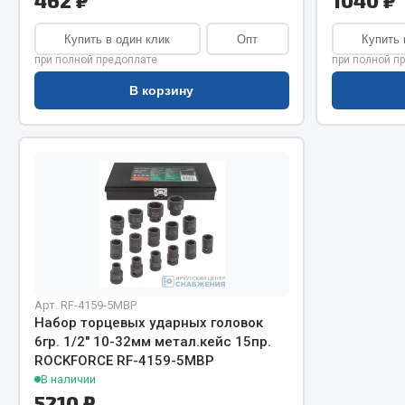
462 ₽
1040 ₽
Система о
Колеса и шины
Сцепление
Система охлаждения
Купить в один клик
Опт
Купить 
Ось перед
Подвеска
при полной предоплате
при полной п
Тормозная
Кабина
В корзину
Электрооб
Оперение кабины
Показать ещё
Весь раздел
Весь раздел
Подш
CUMMINS HAFFEN
Арт. RF-4159-5МВР
Весь раздел
Весь раздел
Набор торцевых ударных головок
6гр. 1/2" 10-32мм метал.кейс 15пр.
ROCKFORCE RF-4159-5МВР
В наличии
5210 ₽