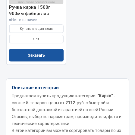
Ручка кирка 1500г
Кольца стопорные
900мм фиберглас
Пресс-масленки
Нет в наличии
Пробки
Купить в один клик
Пружины
Опт
Хомуты
Показать ещё
Заказать
Весь раздел
Соединительные элементы
Описание категории
Предлагаем купить продукцию категории:
"Кирки"
-
Camozzi
свыше
5
товаров, цены от
2112
руб. с быстрой и
Адаптеры и переходники
бесплатной доставкой и гарантией по всей России.
Тройники
Отзывы, выбор по параметрам, производители, фото и
технические характеристики.
Трубки, муфты, гайки
В этой категории вы можете сортировать товары по их
Угольники