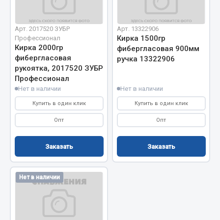
Вымпела
Показать ещё
Арт. 2017520 ЗУБР
Арт. 13322906
Кирка 1500гр
Профессионал
Весь раздел
Кирка 2000гр
фибергласовая 900мм
фибергласовая
ручка 13322906
рукоятка, 2017520 ЗУБР
Смазочные материалы
Профессионал
Нет в наличии
Нет в наличии
Масла
Купить в один клик
Купить в один клик
Охладжающие жидкости
Опт
Опт
Технические жидкости
Заказать
Заказать
Весь раздел
Нет в наличии
МЕТИЗЫ
Болты
Гайки