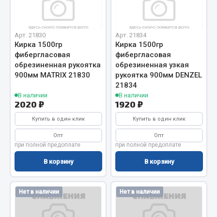
Отопители салона, подогреватели
Автономные воздушные отопители
Арт. 21830
Арт. 21834
Жидкостные подогреватели
Кирка 1500гр
Кирка 1500гр
фибергласовая
фибергласовая
Отопители салона
обрезиненная рукоятка
обрезиненная узкая
Подогреватели тосола
900мм MATRIX 21830
рукоятка 900мм DENZEL
21834
Весь раздел
В наличии
В наличии
2020 ₽
1920 ₽
Купить в один клик
Автотовары
Купить в один клик
Опт
Опт
Автозвук
при полной предоплате
при полной предоплате
Автокаталоги
В корзину
В корзину
Аксессуары автомобильные
Аптечки и знаки автомобильные
Нет в наличии
Нет в наличии
Брызговики
Вентиляторы кабины