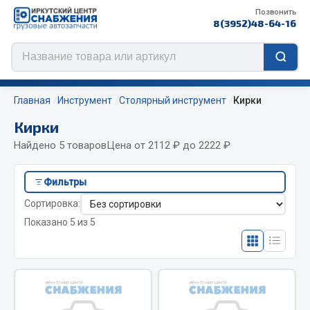
Позвонить
8(3952)48-64-16
Главная
Инструмент
Столярный инструмент
Кирки
Кирки
Найдено 5 товаров
Цена от 2112 ₽ до 2222 ₽
Цепи противоскольжения
Фильтры
ЦЕПИ РОССИЯ
Сортировка:
ЦЕПИ BOHU (Китай)
Показано 5 из 5
Изготовление цепей на колеса BOHU
QITONG
Весь раздел