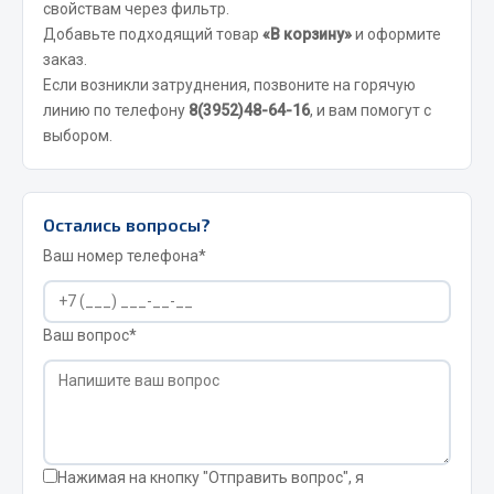
свойствам через фильтр.
Фитинги
Добавьте подходящий товар
«В корзину»
и оформите
Штуцеры
заказ.
Если возникли затруднения, позвоните на горячую
Весь раздел
линию по телефону
8(3952)48-64-16
, и вам помогут с
выбором.
Инструмент
Остались вопросы?
Автомобильный инструмент
Ваш номер телефона*
Измерительный инструмент
Крепежный инструмент
Режущий инструмент
Ваш вопрос*
Силовое оборудование
Слесарный инструмент
Столярный инструмент
Показать ещё
Нажимая на кнопку "Отправить вопрос", я