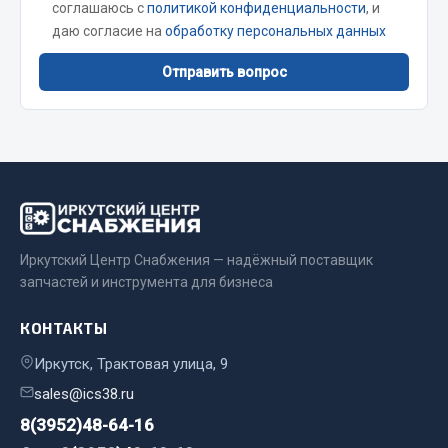
Весь раздел
соглашаюсь с
политикой конфиденциальности
, и
даю согласие на
обработку персональных данных
Цепи подъёмные
Отправить вопрос
Весь раздел
РТИ
Кольца уплотнительные
Иркутский Центр Снабжения — надёжный поставщик
Лента конвейерная
запчастей и инструмента для бизнеса
Манжеты
КОНТАКТЫ
Паронит
Патрубки
Иркутск, Трактовая улица, 9
Прокладки
sales@ics38.ru
Рукава высокого давления
8(3952)48-64-16