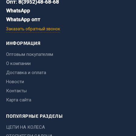
Показать ещё
Опт: 8(3952)48-68-68
WhatsApp
Весь раздел
WhatsApp опт
Заказать обратный звонок
Автомобильная электрика
ИНФОРМАЦИЯ
Автолампы
Оптовым покупателям
Блоки реле и предохранителей
О компании
Вилки нагрузочные
Доставка и оплата
Выключатели и переключатели клавишные
Новости
Выключатели кнопочные
Контакты
Выключатель массы
Карта сайта
Изолента
Показать ещё
ПОПУЛЯРНЫЕ РАЗДЕЛЫ
Весь раздел
ЦЕПИ НА КОЛЕСА