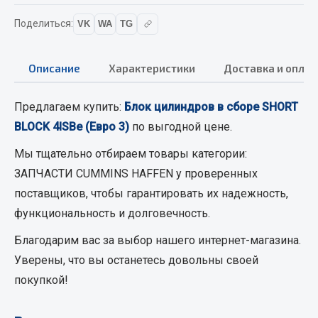
Вымпела
Поделиться:
VK
WA
TG
Показать ещё
Весь раздел
Описание
Характеристики
Доставка и оплат
Предлагаем купить:
Блок цилиндров в сборе SHORT
Смазочные материалы
BLOCK 4ISBe (Евро 3)
по выгодной цене.
Масла
Мы тщательно отбираем товары категории:
Охладжающие жидкости
ЗАПЧАСТИ CUMMINS HAFFEN
у проверенных
Технические жидкости
поставщиков, чтобы гарантировать их надежность,
функциональность и долговечность.
Весь раздел
Благодарим вас за выбор нашего интернет-магазина.
Уверены, что вы останетесь довольны своей
МЕТИЗЫ
покупкой!
Болты
Гайки