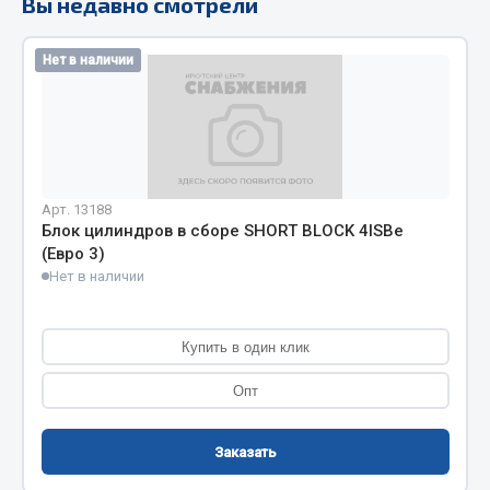
Вы недавно смотрели
Кольца стопорные
Пресс-масленки
Нет в наличии
Пробки
Пружины
Хомуты
Показать ещё
Арт. 13188
Блок цилиндров в сборе SHORT BLOCK 4ISBe
Весь раздел
(Евро 3)
Нет в наличии
Соединительные элементы
Купить в один клик
Camozzi
Опт
Адаптеры и переходники
Тройники
Трубки, муфты, гайки
Заказать
Угольники