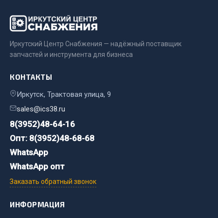
Весь раздел
Цепи подъёмные
Иркутский Центр Снабжения — надёжный поставщик
запчастей и инструмента для бизнеса
Весь раздел
КОНТАКТЫ
Иркутск, Трактовая улица, 9
РТИ
sales@ics38.ru
Кольца уплотнительные
8(3952)48-64-16
Лента конвейерная
Опт: 8(3952)48-68-68
Манжеты
WhatsApp
Паронит
WhatsApp опт
Патрубки
Заказать обратный звонок
Прокладки
Рукава высокого давления
ИНФОРМАЦИЯ