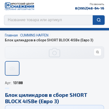
Позвонить
8(3952)48-64-16
Главная
CUMMINS HAFFEN
Блок цилиндров в сборе SHORT BLOCK 4ISBe (Евро 3)
Цепи противоскольжения
ЦЕПИ РОССИЯ
ЦЕПИ BOHU (Китай)
Изготовление цепей на колеса BOHU
Арт.:
13188
QITONG
Блок цилиндров в сборе SHORT
Весь раздел
BLOCK 4ISBe (Евро 3)