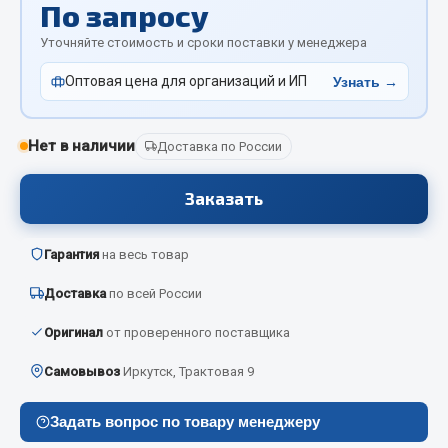
По запросу
Отопители салона, подогреватели
Уточняйте стоимость и сроки поставки у менеджера
Автономные воздушные отопители
Оптовая цена для организаций и ИП
Узнать →
Жидкостные подогреватели
Отопители салона
Подогреватели тосола
Нет в наличии
Доставка по России
Весь раздел
Заказать
Автотовары
Гарантия
на весь товар
Доставка
по всей России
Автозвук
Автокаталоги
Оригинал
от проверенного поставщика
Аксессуары автомобильные
Самовывоз
Иркутск, Трактовая 9
Аптечки и знаки автомобильные
Брызговики
Задать вопрос по товару менеджеру
Вентиляторы кабины