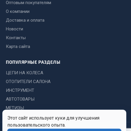
Показать ещё
Оптовым покупателям
О компании
Весь раздел
Доставка и оплата
Новости
Автомобильная электрика
Контакты
Карта сайта
Автолампы
Блоки реле и предохранителей
ПОПУЛЯРНЫЕ РАЗДЕЛЫ
Вилки нагрузочные
Выключатели и переключатели клавишные
ЦЕПИ НА КОЛЕСА
Выключатели кнопочные
ОТОПИТЕЛИ САЛОНА
Выключатель массы
ИНСТРУМЕНТ
Изолента
АВТОТОВАРЫ
Показать ещё
МЕТИЗЫ
Этот сайт использует куки для улучшения
Весь раздел
пользовательского опыта.
© 2026 Иркутский Центр
Политика
Обработка