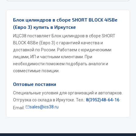
Фитинги
Штуцеры
Блок цилиндров в сборе SHORT BLOCK 4ISBe
(Евро 3) купить в Иркутске
Весь раздел
ИЦС38 поставляет Блок цилиндров в сборе SHORT
BLOCK 4ISBe (Евро 3) с гарантией качества и
Инструмент
доставкой по России. Работаем с юридическими
лицами, ИП и частными клиентами. При
Автомобильный инструмент
необходимости поможем подобрать аналоги и
совместимые позиции.
Измерительный инструмент
Крепежный инструмент
Оптовые поставки
Режущий инструмент
Специальные условия для организаций и автопарков.
Силовое оборудование
Отгрузка со склада в Иркутске. Тел.:
8(3952)48-64-16
·
Слесарный инструмент
sales@ics38.ru
Email:
Столярный инструмент
Показать ещё