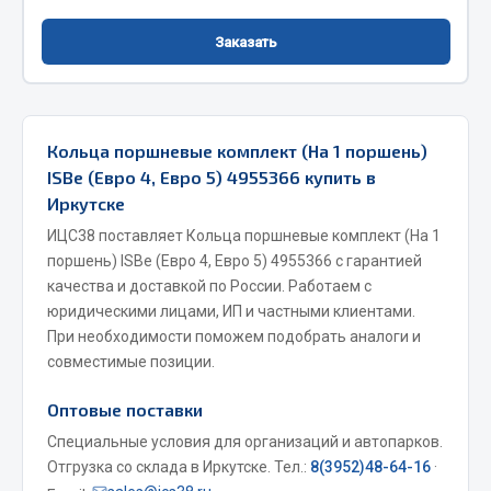
Фитинги
Заказать
Штуцеры
Весь раздел
Кольца поршневые комплект (На 1 поршень)
Инструмент
ISBe (Евро 4, Евро 5) 4955366 купить в
Иркутске
Автомобильный инструмент
ИЦС38 поставляет Кольца поршневые комплект (На 1
Измерительный инструмент
поршень) ISBe (Евро 4, Евро 5) 4955366 с гарантией
качества и доставкой по России. Работаем с
Крепежный инструмент
юридическими лицами, ИП и частными клиентами.
Режущий инструмент
При необходимости поможем подобрать аналоги и
Силовое оборудование
совместимые позиции.
Слесарный инструмент
Столярный инструмент
Оптовые поставки
Специальные условия для организаций и автопарков.
Показать ещё
Отгрузка со склада в Иркутске. Тел.:
8(3952)48-64-16
·