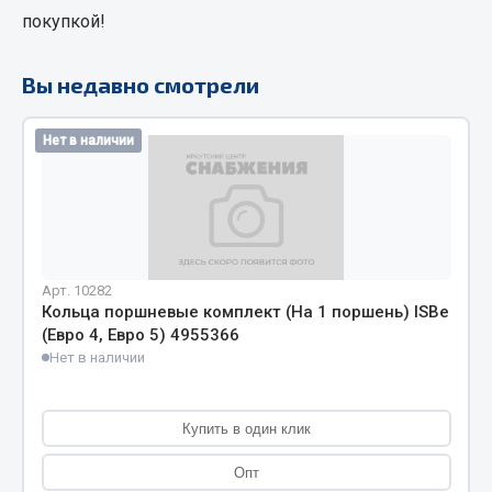
покупкой!
Кольца стопорные
Пресс-масленки
Вы недавно смотрели
Пробки
Пружины
Нет в наличии
Хомуты
Показать ещё
Весь раздел
Арт. 10282
Соединительные элементы
Кольца поршневые комплект (На 1 поршень) ISBe
(Евро 4, Евро 5) 4955366
Нет в наличии
Camozzi
Адаптеры и переходники
Тройники
Купить в один клик
Трубки, муфты, гайки
Опт
Угольники