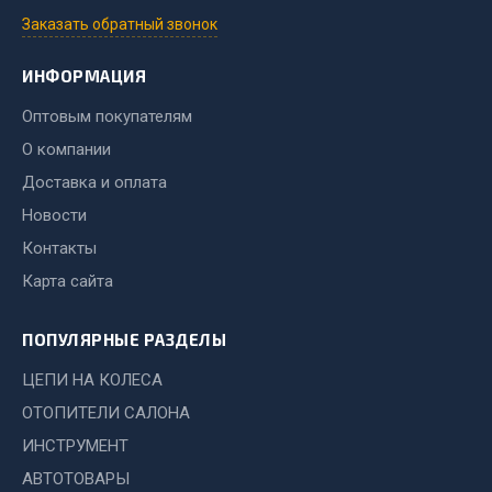
Показать ещё
Заказать обратный звонок
Весь раздел
ИНФОРМАЦИЯ
Оптовым покупателям
Автомобильная электрика
О компании
Доставка и оплата
Автолампы
Блоки реле и предохранителей
Новости
Вилки нагрузочные
Контакты
Выключатели и переключатели клавишные
Карта сайта
Выключатели кнопочные
Выключатель массы
ПОПУЛЯРНЫЕ РАЗДЕЛЫ
Изолента
ЦЕПИ НА КОЛЕСА
Показать ещё
ОТОПИТЕЛИ САЛОНА
ИНСТРУМЕНТ
Весь раздел
АВТОТОВАРЫ