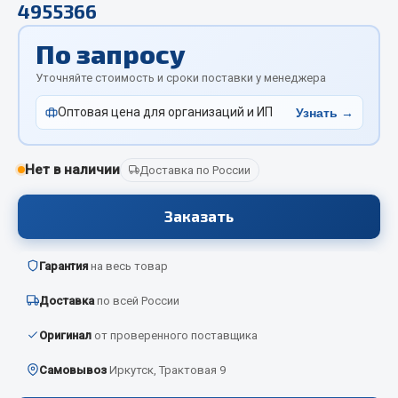
4955366
Отопители салона, подогреватели
По запросу
Автономные воздушные отопители
Жидкостные подогреватели
Уточняйте стоимость и сроки поставки у менеджера
Отопители салона
Оптовая цена для организаций и ИП
Узнать →
Подогреватели тосола
Весь раздел
Нет в наличии
Доставка по России
Заказать
Автотовары
Автозвук
Гарантия
на весь товар
Автокаталоги
Доставка
по всей России
Аксессуары автомобильные
Оригинал
от проверенного поставщика
Аптечки и знаки автомобильные
Брызговики
Самовывоз
Иркутск, Трактовая 9
Вентиляторы кабины