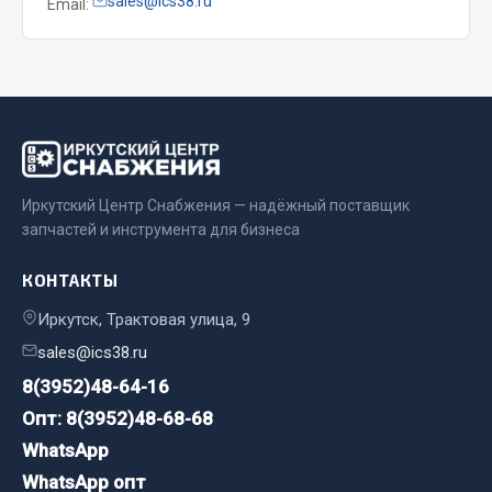
sales@ics38.ru
Email:
Весь раздел
Цепи подъёмные
Весь раздел
Иркутский Центр Снабжения — надёжный поставщик
РТИ
запчастей и инструмента для бизнеса
Кольца уплотнительные
КОНТАКТЫ
Лента конвейерная
Иркутск, Трактовая улица, 9
Манжеты
sales@ics38.ru
Паронит
8(3952)48-64-16
Патрубки
Опт: 8(3952)48-68-68
Прокладки
WhatsApp
Рукава высокого давления
WhatsApp опт