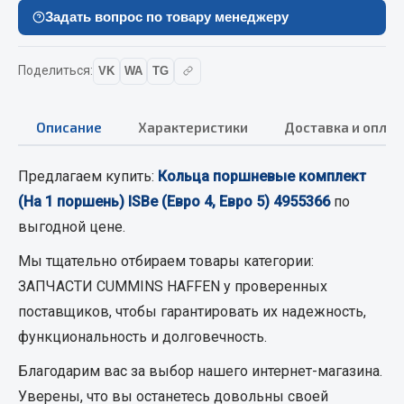
Вымпела
Задать вопрос по товару менеджеру
Показать ещё
Поделиться:
VK
WA
TG
Весь раздел
Описание
Характеристики
Доставка и оплат
Смазочные материалы
Предлагаем купить:
Кольца поршневые комплект
Масла
(На 1 поршень) ISBe (Евро 4, Евро 5) 4955366
по
Охладжающие жидкости
выгодной цене.
Технические жидкости
Мы тщательно отбираем товары категории:
Весь раздел
ЗАПЧАСТИ CUMMINS HAFFEN
у проверенных
поставщиков, чтобы гарантировать их надежность,
МЕТИЗЫ
функциональность и долговечность.
Благодарим вас за выбор нашего интернет-магазина.
Болты
Уверены, что вы останетесь довольны своей
Гайки