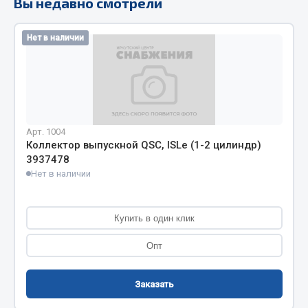
Вы недавно смотрели
Кольца стопорные
Пресс-масленки
Нет в наличии
Пробки
Пружины
Хомуты
Показать ещё
Арт. 1004
Коллектор выпускной QSC, ISLe (1-2 цилиндр)
Весь раздел
3937478
Нет в наличии
Соединительные элементы
Купить в один клик
Camozzi
Опт
Адаптеры и переходники
Тройники
Трубки, муфты, гайки
Заказать
Угольники