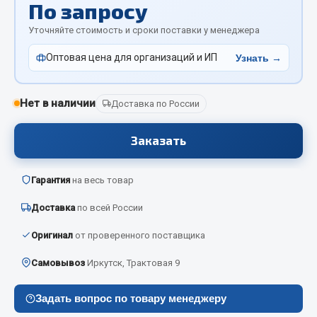
По запросу
Отопители салона, подогреватели
Уточняйте стоимость и сроки поставки у менеджера
Автономные воздушные отопители
Оптовая цена для организаций и ИП
Узнать →
Жидкостные подогреватели
Отопители салона
Подогреватели тосола
Нет в наличии
Доставка по России
Весь раздел
Заказать
Автотовары
Гарантия
на весь товар
Доставка
по всей России
Автозвук
Автокаталоги
Оригинал
от проверенного поставщика
Аксессуары автомобильные
Самовывоз
Иркутск, Трактовая 9
Аптечки и знаки автомобильные
Брызговики
Задать вопрос по товару менеджеру
Вентиляторы кабины