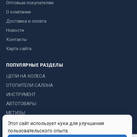
Показать ещё
Оптовым покупателям
О компании
Весь раздел
Доставка и оплата
Новости
Автомобильная электрика
Контакты
Карта сайта
Автолампы
Блоки реле и предохранителей
ПОПУЛЯРНЫЕ РАЗДЕЛЫ
Вилки нагрузочные
Выключатели и переключатели клавишные
ЦЕПИ НА КОЛЕСА
Выключатели кнопочные
ОТОПИТЕЛИ САЛОНА
Выключатель массы
ИНСТРУМЕНТ
Изолента
АВТОТОВАРЫ
Показать ещё
МЕТИЗЫ
Этот сайт использует куки для улучшения
Весь раздел
пользовательского опыта.
© 2026 Иркутский Центр
Политика
Обработка