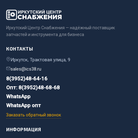
Весь раздел
Цепи подъёмные
Иркутский Центр Снабжения — надёжный поставщик
запчастей и инструмента для бизнеса
Весь раздел
КОНТАКТЫ
Иркутск, Трактовая улица, 9
РТИ
sales@ics38.ru
Кольца уплотнительные
8(3952)48-64-16
Лента конвейерная
Опт: 8(3952)48-68-68
Манжеты
WhatsApp
Паронит
WhatsApp опт
Патрубки
Заказать обратный звонок
Прокладки
Рукава высокого давления
ИНФОРМАЦИЯ