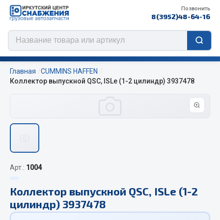
Позвонить
8(3952)48-64-16
Главная
CUMMINS HAFFEN
Коллектор выпускной QSC, ISLe (1-2 цилиндр) 3937478
Цепи противоскольжения
ЦЕПИ РОССИЯ
ЦЕПИ BOHU (Китай)
Изготовление цепей на колеса BOHU
Арт.:
1004
QITONG
Коллектор выпускной QSC, ISLe (1-2
Весь раздел
цилиндр) 3937478