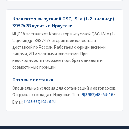
Фитинги
Штуцеры
Коллектор выпускной QSC, ISLe (1-2 цилиндр)
3937478 купить в Иркутске
Весь раздел
ИЦС38 поставляет Коллектор выпускной QSC, ISLe (1-
2 цилиндр) 3937478 с гарантией качества и
Инструмент
доставкой по России. Работаем с юридическими
лицами, ИП и частными клиентами. При
Автомобильный инструмент
необходимости поможем подобрать аналоги и
совместимые позиции.
Измерительный инструмент
Крепежный инструмент
Оптовые поставки
Режущий инструмент
Специальные условия для организаций и автопарков.
Силовое оборудование
Отгрузка со склада в Иркутске. Тел.:
8(3952)48-64-16
·
Слесарный инструмент
sales@ics38.ru
Email:
Столярный инструмент
Показать ещё