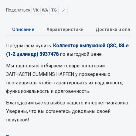
Вымпела
Поделиться:
VK
WA
TG
Показать ещё
Весь раздел
Описание
Характеристики
Доставка и оплат
Предлагаем купить:
Коллектор выпускной QSC, ISLe
Смазочные материалы
(1-2 цилиндр) 3937478
по выгодной цене.
Масла
Мы тщательно отбираем товары категории:
Охладжающие жидкости
ЗАПЧАСТИ CUMMINS HAFFEN
у проверенных
Технические жидкости
поставщиков, чтобы гарантировать их надежность,
функциональность и долговечность.
Весь раздел
Благодарим вас за выбор нашего интернет-магазина.
Уверены, что вы останетесь довольны своей
МЕТИЗЫ
покупкой!
Болты
Гайки