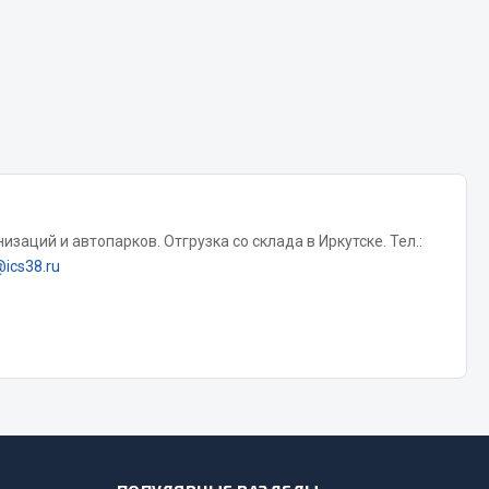
Тормозная система
Двигатель
Подвеска
Система питания
Система выпуска газа
Система охлаждения
Сцепление
заций и автопарков. Отгрузка со склада в Иркутске. Тел.:
@ics38.ru
Показать ещё
Весь раздел
Всё для сварки
Газосварка
Маски, краги сварщика