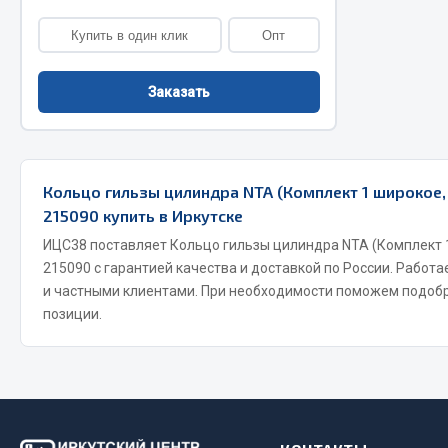
Купить в один клик
Опт
Двигатель
Система питания
Мост задн
Подвеска
Заказать
Система п
Тормозная система
Система вы
Двери
Система о
Окно ветровое
Сцепление
Двигатель
Кольцо гильзы цилиндра NTA (Комплект 1 широкое, 
Тормозная
Электрооборудование
215090 купить в Иркутске
ИЦС38 поставляет Кольцо гильзы цилиндра NTA (Комплект 1 
Показать ещё
215090 с гарантией качества и доставкой по России. Работ
Весь раздел
Весь раздел
и частными клиентами. При необходимости поможем подоб
позиции.
Запча
Запчасти SHAANXI (SHACMAN)
Подвеска
Система питания
Двигатель
Тормозная система