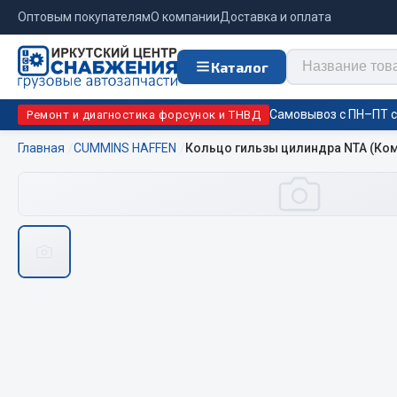
Оптовым покупателям
О компании
Доставка и оплата
Каталог
Самовывоз с ПН–ПТ с 
Ремонт и диагностика форсунок и ТНВД
Главная
CUMMINS HAFFEN
Кольцо гильзы цилиндра NTA (Комп
Отопи
Цепи противоскольжения
подо
Автономны
ЦЕПИ РОССИЯ
Жидкостны
ЦЕПИ BOHU (Китай)
Отопители
Изготовление цепей на колеса BOHU
Подогрева
QITONG