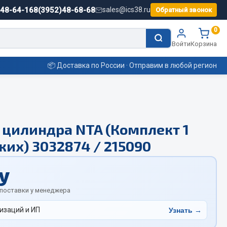
)48-64-16
8(3952)48-68-68
sales@ics38.ru
Обратный звонок
0
Войти
Корзина
📦 Доставка по России · Отправим в любой регион
Смазочные материалы
 цилиндра NTA (Комплект 1
Масла
ких) 3032874 / 215090
Охладжающие жидкости
Технические жидкости
у
ьные
 поставки у менеджера
изаций и ИП
Узнать →