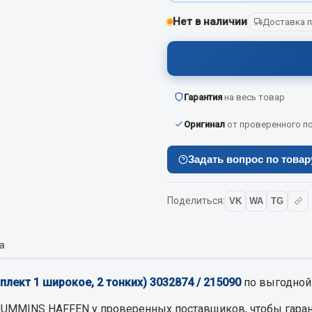
Показать ещё
Нет в наличии
Доставка п
Весь раздел
инительные элементы
Гарантия
Инструмент
на весь товар
Оригинал
от проверенного п
Автомобильный инструмент
и переходники
Измерительный инструмент
Задать вопрос по това
Крепежный инструмент
фты, гайки
Режущий инструмент
Поделиться:
VK
WA
TG
Силовое оборудование
Слесарный инструмент
а
Столярный инструмент
Показать ещё
лект 1 широкое, 2 тонких) 3032874 / 215090
по выгодной
Весь раздел
CUMMINS HAFFEN
у проверенных поставщиков, чтобы гаран