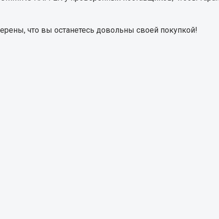
Запчасти на полупри
верены, что вы останетесь довольны своей покупкой!
обильная электрика
Амортизаторы для полуприц
ы
 и предохранителей
рузочные
ли и переключатели
е
ли кнопочные
ль массы
Показать ещё
Весь раздел
сти Урал
Запчасти ЯМЗ