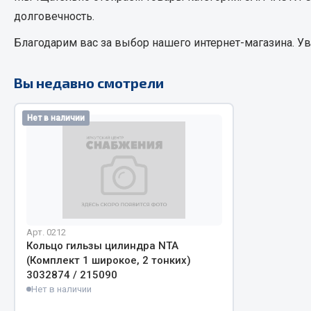
долговечность.
РТИ
Благодарим вас за выбор нашего интернет-магазина. У
Автом
Кольца уплотнительные
Автоламп
Вы недавно смотрели
Лента конвейерная
Блоки реле
Манжеты
Вилки наг
Нет в наличии
Паронит
Выключате
Патрубки
клавишны
Прокладки
Выключате
Рукава высокого давления
Выключате
Изолента
Показать ещё
Арт. 0212
Кольцо гильзы цилиндра NTA
(Комплект 1 широкое, 2 тонких)
Весь раздел
Весь раздел
3032874 / 215090
Нет в наличии
Запча
Запчасти МАЗ