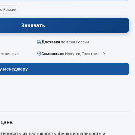
о России
Весь раздел
Заказать
Цепи подъёмные
Доставка
по всей России
оставщика
Самовывоз
Иркутск, Трактовая 9
Весь раздел
ру менеджеру
 цене.
тировать их надежность, функциональность и