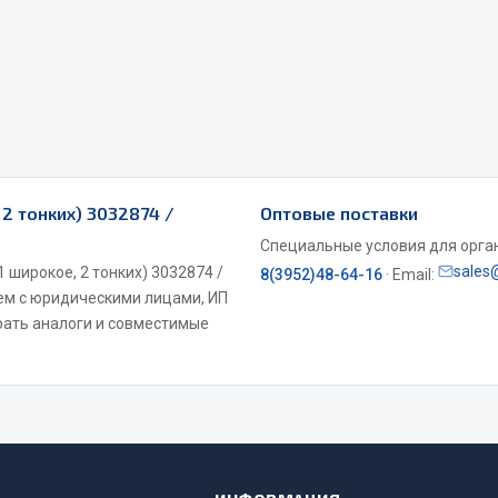
Двигатель
ий
Система питания
итания
Система выпуска газа
пуска газа
Система охлаждения
хлаждения
Коробка передач
Рулевое управление
2 тонких) 3032874 /
Оптовые поставки
 система
Тормозная система
Специальные условия для органи
sales
широкое, 2 тонких) 3032874 /
Показать ещё
Показать ещё
8(3952)48-64-16
· Email:
аем с юридическими лицами, ИП
Весь раздел
рать аналоги и совместимые
сти FAW
Фильтры
JSB
Mann-filter