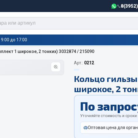
8(3952
9:00 до 17:00
лект 1 широкое, 2 тонких) 3032874 / 215090
Арт.:
0212
тели салона,
Автотовары
греватели
Кольцо гильзы
Автозвук
е воздушные отопители
широкое, 2 тон
Автокаталоги
е подогреватели
Аксессуары автомобильные
По запрос
 салона
Аптечки и знаки автомобил
тели тосола
Уточняйте стоимость и сроки
Брызговики
Вентиляторы кабины
Оптовая цена для орган
Вымпела