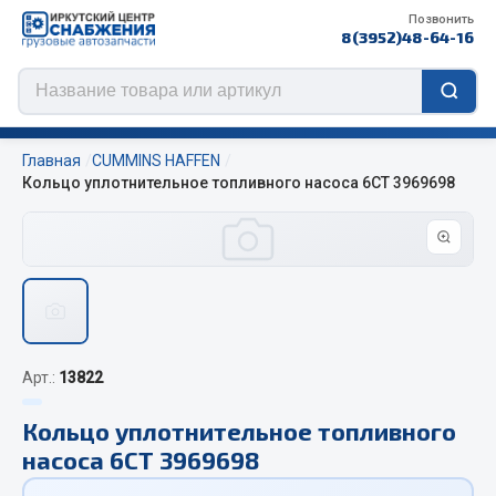
Позвонить
8(3952)48-64-16
Главная
CUMMINS HAFFEN
Кольцо уплотнительное топливного насоса 6CT 3969698
Цепи противоскольжения
ЦЕПИ РОССИЯ
ЦЕПИ BOHU (Китай)
Изготовление цепей на колеса BOHU
Арт.:
13822
QITONG
Кольцо уплотнительное топливного
Весь раздел
насоса 6CT 3969698