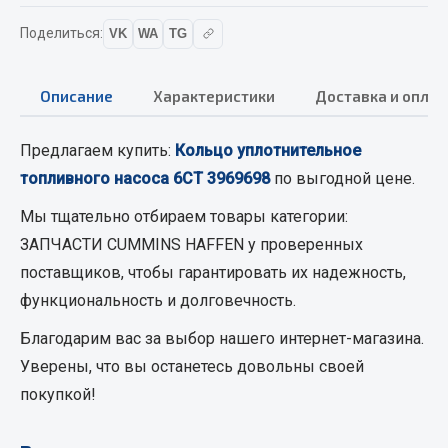
Вымпела
Поделиться:
VK
WA
TG
Показать ещё
Весь раздел
Описание
Характеристики
Доставка и оплат
Предлагаем купить:
Кольцо уплотнительное
Смазочные материалы
топливного насоса 6CT 3969698
по выгодной цене.
Масла
Мы тщательно отбираем товары категории:
Охладжающие жидкости
ЗАПЧАСТИ CUMMINS HAFFEN
у проверенных
Технические жидкости
поставщиков, чтобы гарантировать их надежность,
функциональность и долговечность.
Весь раздел
Благодарим вас за выбор нашего интернет-магазина.
Уверены, что вы останетесь довольны своей
МЕТИЗЫ
покупкой!
Болты
Гайки