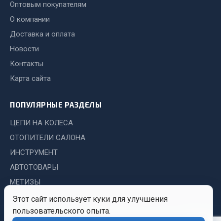
Показать ещё
Оптовым покупателям
О компании
Весь раздел
Доставка и оплата
Новости
Автомобильная электрика
Контакты
Карта сайта
Автолампы
Блоки реле и предохранителей
ПОПУЛЯРНЫЕ РАЗДЕЛЫ
Вилки нагрузочные
Выключатели и переключатели клавишные
ЦЕПИ НА КОЛЕСА
Выключатели кнопочные
ОТОПИТЕЛИ САЛОНА
Выключатель массы
ИНСТРУМЕНТ
Изолента
АВТОТОВАРЫ
Показать ещё
МЕТИЗЫ
Этот сайт использует куки для улучшения
Весь раздел
пользовательского опыта.
© 2026 Иркутский Центр
Политика
Обработка