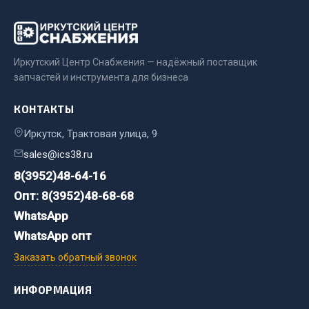
Весь раздел
Цепи подъёмные
Иркутский Центр Снабжения — надёжный поставщик
запчастей и инструмента для бизнеса
Весь раздел
КОНТАКТЫ
Иркутск, Трактовая улица, 9
РТИ
sales@ics38.ru
Кольца уплотнительные
8(3952)48-64-16
Лента конвейерная
Опт: 8(3952)48-68-68
Манжеты
WhatsApp
Паронит
WhatsApp опт
Патрубки
Заказать обратный звонок
Прокладки
Рукава высокого давления
ИНФОРМАЦИЯ