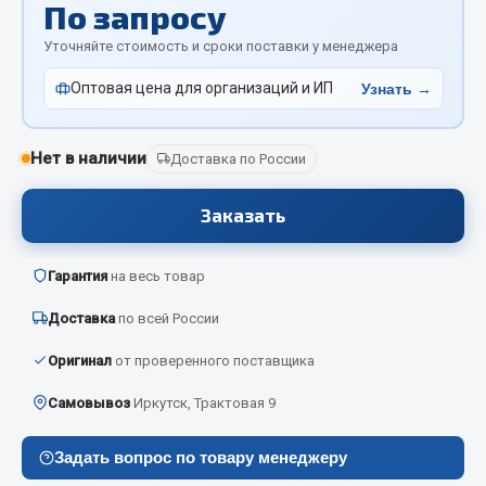
По запросу
Отопители салона, подогреватели
Уточняйте стоимость и сроки поставки у менеджера
Автономные воздушные отопители
Оптовая цена для организаций и ИП
Узнать →
Жидкостные подогреватели
Отопители салона
Подогреватели тосола
Нет в наличии
Доставка по России
Весь раздел
Заказать
Автотовары
Гарантия
на весь товар
Доставка
по всей России
Автозвук
Автокаталоги
Оригинал
от проверенного поставщика
Аксессуары автомобильные
Самовывоз
Иркутск, Трактовая 9
Аптечки и знаки автомобильные
Брызговики
Задать вопрос по товару менеджеру
Вентиляторы кабины