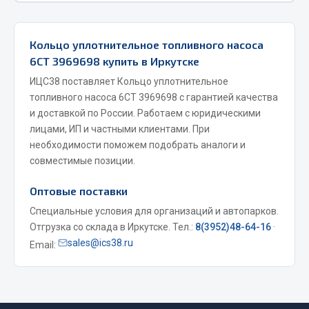
Фитинги
Штуцеры
Кольцо уплотнительное топливного насоса
6CT 3969698 купить в Иркутске
Весь раздел
ИЦС38 поставляет Кольцо уплотнительное
топливного насоса 6CT 3969698 с гарантией качества
Инструмент
и доставкой по России. Работаем с юридическими
лицами, ИП и частными клиентами. При
Автомобильный инструмент
необходимости поможем подобрать аналоги и
совместимые позиции.
Измерительный инструмент
Крепежный инструмент
Оптовые поставки
Режущий инструмент
Специальные условия для организаций и автопарков.
Силовое оборудование
Отгрузка со склада в Иркутске. Тел.:
8(3952)48-64-16
·
Слесарный инструмент
sales@ics38.ru
Email:
Столярный инструмент
Показать ещё