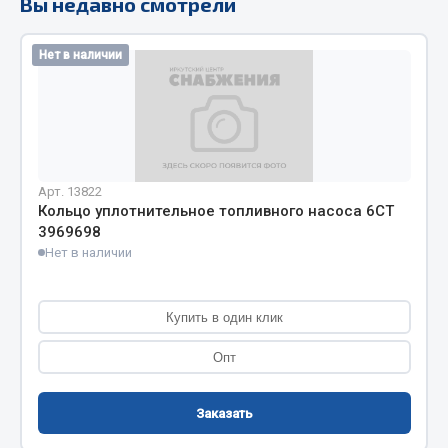
Вы недавно смотрели
Кольца стопорные
Пресс-масленки
Нет в наличии
Пробки
Пружины
Хомуты
Показать ещё
Арт. 13822
Кольцо уплотнительное топливного насоса 6CT
Весь раздел
3969698
Нет в наличии
Соединительные элементы
Купить в один клик
Camozzi
Опт
Адаптеры и переходники
Тройники
Трубки, муфты, гайки
Заказать
Угольники