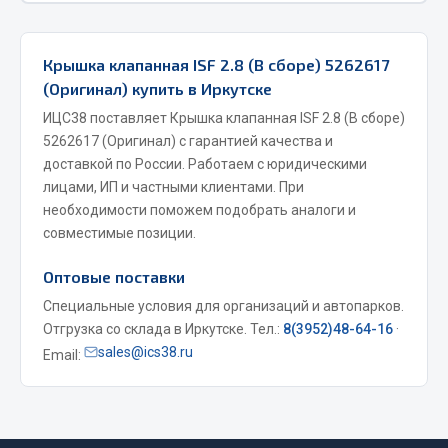
Фитинги
Штуцеры
Крышка клапанная ISF 2.8 (В сборе) 5262617
(Оригинал) купить в Иркутске
Весь раздел
ИЦС38 поставляет Крышка клапанная ISF 2.8 (В сборе)
5262617 (Оригинал) с гарантией качества и
Инструмент
доставкой по России. Работаем с юридическими
лицами, ИП и частными клиентами. При
Автомобильный инструмент
необходимости поможем подобрать аналоги и
совместимые позиции.
Измерительный инструмент
Крепежный инструмент
Оптовые поставки
Режущий инструмент
Специальные условия для организаций и автопарков.
Силовое оборудование
Отгрузка со склада в Иркутске. Тел.:
8(3952)48-64-16
·
Слесарный инструмент
sales@ics38.ru
Email:
Столярный инструмент
Показать ещё