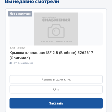
Вы недавно смотрели
Кольца стопорные
Пресс-масленки
Нет в наличии
Пробки
Пружины
Хомуты
Показать ещё
Арт. 0285/1
Крышка клапанная ISF 2.8 (В сборе) 5262617
Весь раздел
(Оригинал)
Нет в наличии
Соединительные элементы
Купить в один клик
Camozzi
Опт
Адаптеры и переходники
Тройники
Трубки, муфты, гайки
Заказать
Угольники