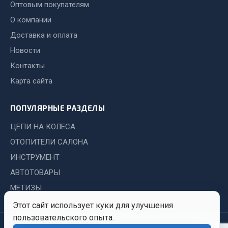
Показать ещё
Оптовым покупателям
О компании
Весь раздел
Доставка и оплата
Новости
Автомобильная электрика
Контакты
Карта сайта
Автолампы
Блоки реле и предохранителей
ПОПУЛЯРНЫЕ РАЗДЕЛЫ
Вилки нагрузочные
Выключатели и переключатели клавишные
ЦЕПИ НА КОЛЕСА
Выключатели кнопочные
ОТОПИТЕЛИ САЛОНА
Выключатель массы
ИНСТРУМЕНТ
Изолента
АВТОТОВАРЫ
Показать ещё
МЕТИЗЫ
Этот сайт использует куки для улучшения
Весь раздел
пользовательского опыта.
© 2026 Иркутский Центр
Политика
Обработка