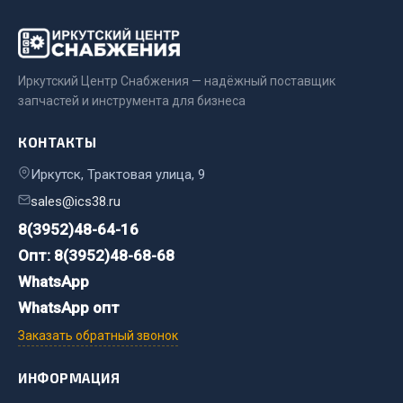
Весь раздел
Цепи подъёмные
Иркутский Центр Снабжения — надёжный поставщик
запчастей и инструмента для бизнеса
Весь раздел
КОНТАКТЫ
Иркутск, Трактовая улица, 9
РТИ
sales@ics38.ru
Кольца уплотнительные
8(3952)48-64-16
Лента конвейерная
Опт: 8(3952)48-68-68
Манжеты
WhatsApp
Паронит
WhatsApp опт
Патрубки
Заказать обратный звонок
Прокладки
Рукава высокого давления
ИНФОРМАЦИЯ