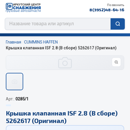
Позвонить
8(3952)48-64-16
Главная
CUMMINS HAFFEN
Крышка клапанная ISF 2.8 (В сборе) 5262617 (Оригинал)
Цепи противоскольжения
ЦЕПИ РОССИЯ
ЦЕПИ BOHU (Китай)
Изготовление цепей на колеса BOHU
Арт.:
0285/1
QITONG
Крышка клапанная ISF 2.8 (В сборе)
Весь раздел
5262617 (Оригинал)