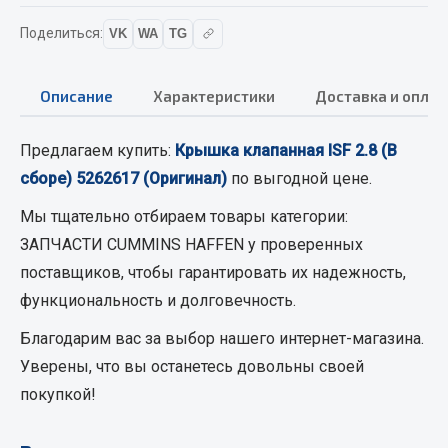
Вымпела
Поделиться:
VK
WA
TG
Показать ещё
Весь раздел
Описание
Характеристики
Доставка и оплат
Предлагаем купить:
Крышка клапанная ISF 2.8 (В
Смазочные материалы
сборе) 5262617 (Оригинал)
по выгодной цене.
Масла
Мы тщательно отбираем товары категории:
Охладжающие жидкости
ЗАПЧАСТИ CUMMINS HAFFEN
у проверенных
Технические жидкости
поставщиков, чтобы гарантировать их надежность,
функциональность и долговечность.
Весь раздел
Благодарим вас за выбор нашего интернет-магазина.
Уверены, что вы останетесь довольны своей
МЕТИЗЫ
покупкой!
Болты
Гайки