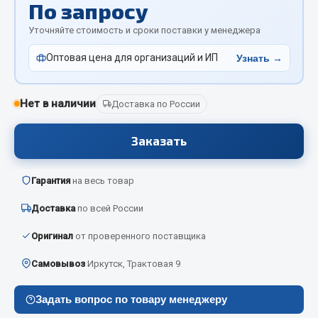
По запросу
Отопители салона, подогреватели
Уточняйте стоимость и сроки поставки у менеджера
Автономные воздушные отопители
Оптовая цена для организаций и ИП
Узнать →
Жидкостные подогреватели
Отопители салона
Подогреватели тосола
Нет в наличии
Доставка по России
Весь раздел
Заказать
Автотовары
Гарантия
на весь товар
Доставка
по всей России
Автозвук
Автокаталоги
Оригинал
от проверенного поставщика
Аксессуары автомобильные
Самовывоз
Иркутск, Трактовая 9
Аптечки и знаки автомобильные
Брызговики
Задать вопрос по товару менеджеру
Вентиляторы кабины