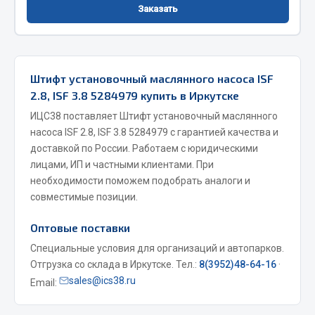
Заказать
Фитинги
Штуцеры
Весь раздел
Штифт установочный маслянного насоса ISF
2.8, ISF 3.8 5284979 купить в Иркутске
Инструмент
ИЦС38 поставляет Штифт установочный маслянного
насоса ISF 2.8, ISF 3.8 5284979 с гарантией качества и
Автомобильный инструмент
доставкой по России. Работаем с юридическими
лицами, ИП и частными клиентами. При
Измерительный инструмент
необходимости поможем подобрать аналоги и
Крепежный инструмент
совместимые позиции.
Режущий инструмент
Силовое оборудование
Оптовые поставки
Слесарный инструмент
Специальные условия для организаций и автопарков.
Столярный инструмент
Отгрузка со склада в Иркутске. Тел.:
8(3952)48-64-16
·
sales@ics38.ru
Email:
Показать ещё