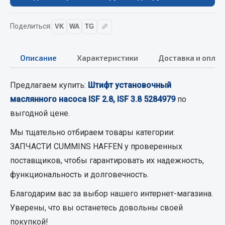
Вымпела
Показать ещё
Поделиться:
VK
WA
TG
Весь раздел
Описание
Характеристики
Доставка и оплат
Смазочные материалы
Предлагаем купить:
Штифт установочный
маслянного насоса ISF 2.8, ISF 3.8 5284979
по
Масла
выгодной цене.
Охладжающие жидкости
Мы тщательно отбираем товары категории:
Технические жидкости
ЗАПЧАСТИ CUMMINS HAFFEN
у проверенных
Весь раздел
поставщиков, чтобы гарантировать их надежность,
функциональность и долговечность.
МЕТИЗЫ
Благодарим вас за выбор нашего интернет-магазина.
Уверены, что вы останетесь довольны своей
Болты
покупкой!
Гайки