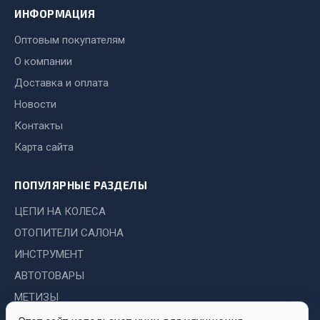
Показать ещё
ИНФОРМАЦИЯ
Весь раздел
Оптовым покупателям
О компании
Автомобильная электрика
Доставка и оплата
Новости
Автолампы
Контакты
Блоки реле и предохранителей
Карта сайта
Вилки нагрузочные
Выключатели и переключатели клавишные
ПОПУЛЯРНЫЕ РАЗДЕЛЫ
Выключатели кнопочные
ЦЕПИ НА КОЛЕСА
Выключатель массы
ОТОПИТЕЛИ САЛОНА
Изолента
ИНСТРУМЕНТ
Показать ещё
АВТОТОВАРЫ
Весь раздел
МЕТИЗЫ