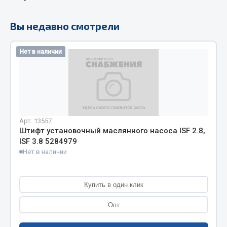
Кольца стопорные
Вы недавно смотрели
Пресс-масленки
Пробки
Нет в наличии
Пружины
Хомуты
Показать ещё
Весь раздел
Арт. 13557
Штифт установочный маслянного насоса ISF 2.8,
ISF 3.8 5284979
Соединительные элементы
Нет в наличии
Camozzi
Адаптеры и переходники
Купить в один клик
Тройники
Опт
Трубки, муфты, гайки
Угольники