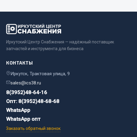
Весь раздел
Цепи подъёмные
Весь раздел
Иркутский Центр Снабжения — надёжный поставщик
запчастей и инструмента для бизнеса
РТИ
КОНТАКТЫ
Иркутск, Трактовая улица, 9
Кольца уплотнительные
sales@ics38.ru
Лента конвейерная
8(3952)48-64-16
Манжеты
Опт: 8(3952)48-68-68
Паронит
Патрубки
WhatsApp
Прокладки
WhatsApp опт
Рукава высокого давления
Заказать обратный звонок