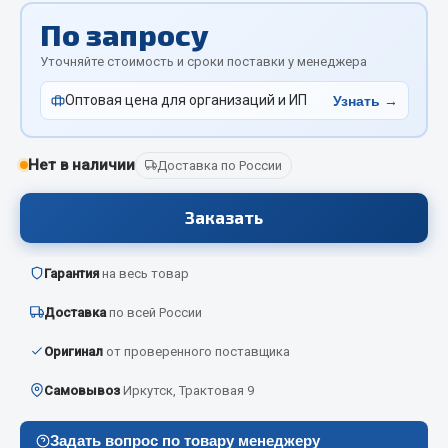
Отопители салона, подогреватели
По запросу
Автономные воздушные отопители
Уточняйте стоимость и сроки поставки у менеджера
Жидкостные подогреватели
Оптовая цена для организаций и ИП
Узнать →
Отопители салона
Подогреватели тосола
Нет в наличии
Доставка по России
Весь раздел
Заказать
Автотовары
Гарантия
на весь товар
Автозвук
Доставка
по всей России
Автокаталоги
Аксессуары автомобильные
Оригинал
от проверенного поставщика
Аптечки и знаки автомобильные
Самовывоз
Иркутск, Трактовая 9
Брызговики
Вентиляторы кабины
Задать вопрос по товару менеджеру