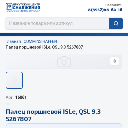
Позвонить
8(3952)48-64-16
Главная
CUMMINS HAFFEN
Палец поршневой ISLe, QSL 9.3 5267807
Цепи противоскольжения
ЦЕПИ РОССИЯ
ЦЕПИ BOHU (Китай)
Изготовление цепей на колеса BOHU
Арт.:
16061
QITONG
Палец поршневой ISLe, QSL 9.3
Весь раздел
5267807