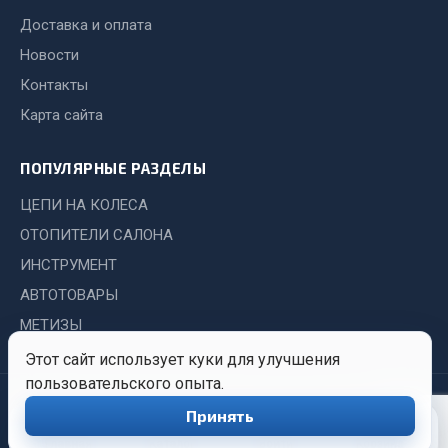
Показать ещё
Доставка и оплата
Весь раздел
Новости
Контакты
Автомобильная электрика
Карта сайта
Автолампы
ПОПУЛЯРНЫЕ РАЗДЕЛЫ
Блоки реле и предохранителей
ЦЕПИ НА КОЛЕСА
Вилки нагрузочные
ОТОПИТЕЛИ САЛОНА
Выключатели и переключатели клавишные
ИНСТРУМЕНТ
Выключатели кнопочные
АВТОТОВАРЫ
Выключатель массы
МЕТИЗЫ
Изолента
Этот сайт использует куки для улучшения
Показать ещё
пользовательского опыта.
© 2026 Иркутский Центр
Политика
Обработка
Весь раздел
Принять
0
Снабжения. Все права
конфиденциальности
персональных
защищены.
данных
Главная
Каталог
Войти
Корзина