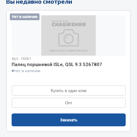
Вы недавно смотрели
Кольца стопорные
Пресс-масленки
Нет в наличии
Пробки
Пружины
Хомуты
Показать ещё
Арт. 16061
Палец поршневой ISLe, QSL 9.3 5267807
Весь раздел
Нет в наличии
Соединительные элементы
Купить в один клик
Camozzi
Опт
Адаптеры и переходники
Тройники
Заказать
Трубки, муфты, гайки
Угольники