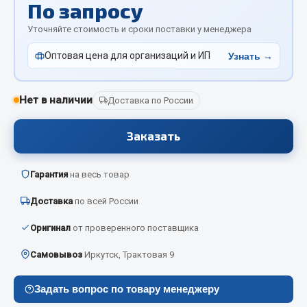
По запросу
Отопители салона, подогреватели
Уточняйте стоимость и сроки поставки у менеджера
Автономные воздушные отопители
Оптовая цена для организаций и ИП
Узнать →
Жидкостные подогреватели
Отопители салона
Подогреватели тосола
Нет в наличии
Доставка по России
Весь раздел
Заказать
Автотовары
Гарантия
на весь товар
Доставка
по всей России
Автозвук
Автокаталоги
Оригинал
от проверенного поставщика
Аксессуары автомобильные
Самовывоз
Иркутск, Трактовая 9
Аптечки и знаки автомобильные
Брызговики
Задать вопрос по товару менеджеру
Вентиляторы кабины