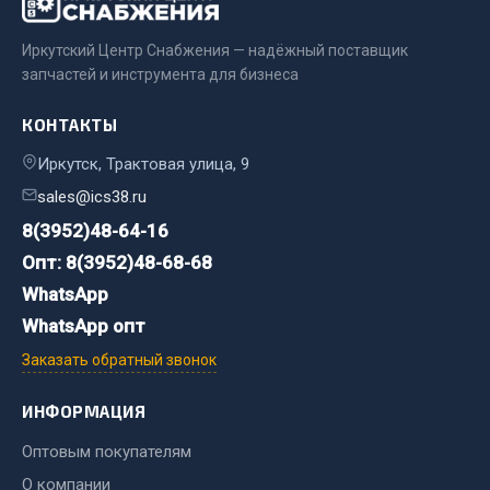
Весь раздел
Иркутский Центр Снабжения — надёжный поставщик
запчастей и инструмента для бизнеса
Цепи подъёмные
КОНТАКТЫ
Весь раздел
Иркутск, Трактовая улица, 9
sales@ics38.ru
РТИ
8(3952)48-64-16
Опт: 8(3952)48-68-68
Кольца уплотнительные
WhatsApp
Лента конвейерная
WhatsApp опт
Манжеты
Заказать обратный звонок
Паронит
Патрубки
ИНФОРМАЦИЯ
Прокладки
Рукава высокого давления
Оптовым покупателям
О компании