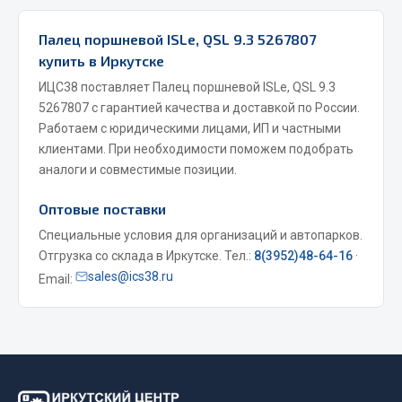
Фитинги
Палец поршневой ISLe, QSL 9.3 5267807
Штуцеры
купить в Иркутске
Весь раздел
ИЦС38 поставляет Палец поршневой ISLe, QSL 9.3
5267807 с гарантией качества и доставкой по России.
Работаем с юридическими лицами, ИП и частными
Инструмент
клиентами. При необходимости поможем подобрать
аналоги и совместимые позиции.
Автомобильный инструмент
Оптовые поставки
Измерительный инструмент
Специальные условия для организаций и автопарков.
Крепежный инструмент
Отгрузка со склада в Иркутске. Тел.:
8(3952)48-64-16
·
Режущий инструмент
sales@ics38.ru
Email:
Силовое оборудование
Слесарный инструмент
Столярный инструмент
Показать ещё