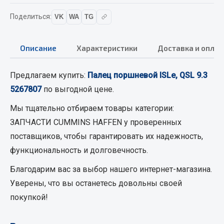
Вымпела
Поделиться:
VK
WA
TG
Показать ещё
Весь раздел
Описание
Характеристики
Доставка и оплат
Предлагаем купить:
Палец поршневой ISLe, QSL 9.3
Смазочные материалы
5267807
по выгодной цене.
Масла
Мы тщательно отбираем товары категории:
Охладжающие жидкости
ЗАПЧАСТИ CUMMINS HAFFEN
у проверенных
Технические жидкости
поставщиков, чтобы гарантировать их надежность,
функциональность и долговечность.
Весь раздел
Благодарим вас за выбор нашего интернет-магазина.
Уверены, что вы останетесь довольны своей
МЕТИЗЫ
покупкой!
Болты
Гайки