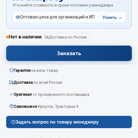
Отопители салона, подогреватели
Уточняйте стоимость и сроки поставки у менеджера
Оптовая цена для организаций и ИП
Узнать →
Автономные воздушные отопители
Жидкостные подогреватели
Отопители салона
Нет в наличии
Доставка по России
Подогреватели тосола
Заказать
Весь раздел
Гарантия
на весь товар
Автотовары
Доставка
по всей России
Автозвук
Оригинал
от проверенного поставщика
Автокаталоги
Самовывоз
Иркутск, Трактовая 9
Аксессуары автомобильные
Аптечки и знаки автомобильные
Задать вопрос по товару менеджеру
Брызговики
Вентиляторы кабины