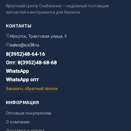
Весь раздел
Иркутский Центр Снабжения — надёжный поставщик
запчастей и инструмента для бизнеса
Цепи подъёмные
КОНТАКТЫ
Иркутск, Трактовая улица, 9
Весь раздел
sales@ics38.ru
8(3952)48-64-16
РТИ
Опт: 8(3952)48-68-68
WhatsApp
Кольца уплотнительные
WhatsApp опт
Лента конвейерная
Манжеты
Заказать обратный звонок
Паронит
ИНФОРМАЦИЯ
Патрубки
Прокладки
Оптовым покупателям
Рукава высокого давления
О компании
Доставка и оплата