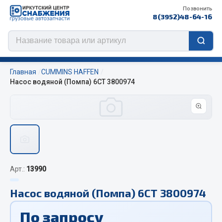
Позвонить
8(3952)48-64-16
Главная
CUMMINS HAFFEN
Насос водяной (Помпа) 6CT 3800974
Цепи противоскольжения
ЦЕПИ РОССИЯ
ЦЕПИ BOHU (Китай)
Изготовление цепей на колеса BOHU
Арт.:
13990
QITONG
Насос водяной (Помпа) 6CT 3800974
Весь раздел
По запросу