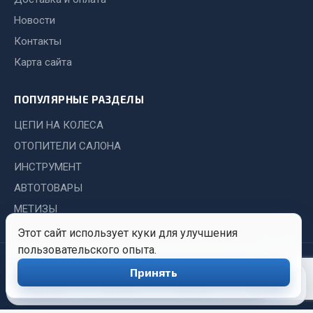
Показать ещё
Новости
Весь раздел
Контакты
Карта сайта
Автомобильная электрика
ПОПУЛЯРНЫЕ РАЗДЕЛЫ
Автолампы
ЦЕПИ НА КОЛЕСА
Блоки реле и предохранителей
ОТОПИТЕЛИ САЛОНА
Вилки нагрузочные
ИНСТРУМЕНТ
Выключатели и переключатели клавишные
АВТОТОВАРЫ
Выключатели кнопочные
МЕТИЗЫ
Выключатель массы
Изолента
Этот сайт использует куки для улучшения
пользовательского опыта.
Показать ещё
© 2026 Иркутский Центр
Политика
Обработка
Принять
0
Снабжения. Все права
конфиденциальности
персональных
Весь раздел
защищены.
данных
Главная
Каталог
Войти
Корзина