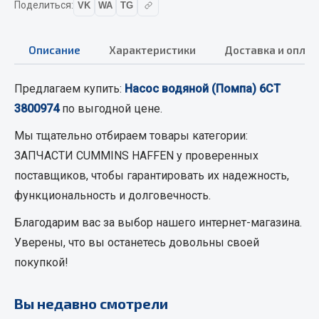
Поделиться:
VK
WA
TG
Вымпела
Показать ещё
Описание
Характеристики
Доставка и оплат
Весь раздел
Предлагаем купить:
Насос водяной (Помпа) 6CT
3800974
по выгодной цене.
Смазочные материалы
Мы тщательно отбираем товары категории:
Масла
ЗАПЧАСТИ CUMMINS HAFFEN
у проверенных
Охладжающие жидкости
поставщиков, чтобы гарантировать их надежность,
Технические жидкости
функциональность и долговечность.
Весь раздел
Благодарим вас за выбор нашего интернет-магазина.
Уверены, что вы останетесь довольны своей
покупкой!
МЕТИЗЫ
Болты
Вы недавно смотрели
Гайки