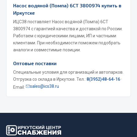
Насос водяной (Помпа) 6CT 3800974 купить в
Фитинги
Иркутске
Штуцеры
ИЦС38 поставляет Насос водяной (Помпа) 6CT
Весь раздел
3800974 с гарантией качества и доставкой по России.
Работаем с юридическими лицами, ИП и частными
клиентами. При необходимости поможем подобрать
Инструмент
аналоги и совместимые позиции.
Оптовые поставки
Автомобильный инструмент
Специальные условия для организаций и автопарков.
Измерительный инструмент
Отгрузка со склада в Иркутске. Тел.:
8(3952)48-64-16
·
Крепежный инструмент
sales@ics38.ru
Email:
Режущий инструмент
Силовое оборудование
Слесарный инструмент
Столярный инструмент
Показать ещё