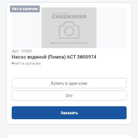
Кольца стопорные
Нет в наличии
Пресс-масленки
Пробки
Пружины
Хомуты
Арт. 13990
Показать ещё
Насос водяной (Помпа) 6CT 3800974
Нет в наличии
Весь раздел
Купить в один клик
Соединительные элементы
Опт
Camozzi
Адаптеры и переходники
Заказать
Тройники
Трубки, муфты, гайки
Угольники