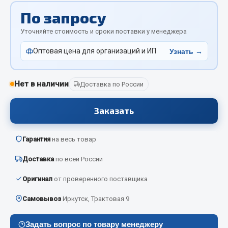
Отопители салона, подогреватели
По запросу
Автономные воздушные отопители
Уточняйте стоимость и сроки поставки у менеджера
Жидкостные подогреватели
Оптовая цена для организаций и ИП
Узнать →
Отопители салона
Подогреватели тосола
Нет в наличии
Доставка по России
Весь раздел
Заказать
Автотовары
Гарантия
на весь товар
Автозвук
Доставка
по всей России
Автокаталоги
Аксессуары автомобильные
Оригинал
от проверенного поставщика
Аптечки и знаки автомобильные
Самовывоз
Иркутск, Трактовая 9
Брызговики
Вентиляторы кабины
Задать вопрос по товару менеджеру