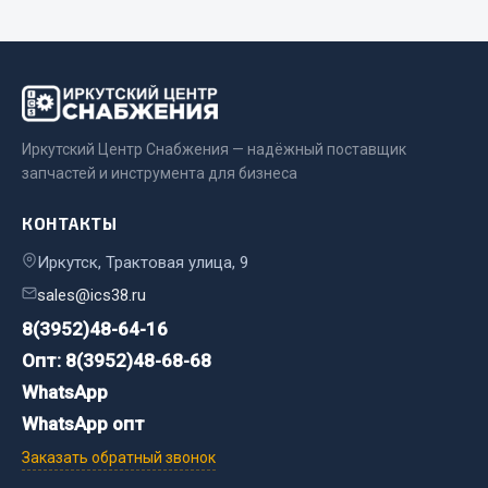
Весь раздел
Цепи подъёмные
Весь раздел
Иркутский Центр Снабжения — надёжный поставщик
запчастей и инструмента для бизнеса
РТИ
КОНТАКТЫ
Иркутск, Трактовая улица, 9
Кольца уплотнительные
sales@ics38.ru
Лента конвейерная
8(3952)48-64-16
Манжеты
Опт: 8(3952)48-68-68
Паронит
Патрубки
WhatsApp
Прокладки
WhatsApp опт
Рукава высокого давления
Заказать обратный звонок