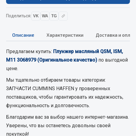
Вымпела
Показать ещё
Поделиться:
VK
WA
TG
Весь раздел
Описание
Характеристики
Доставка и оплат
Смазочные материалы
Предлагаем купить:
Плунжер масляный QSM, ISM,
M11 3068979 (Оригинальное качество)
по выгодной
Масла
цене.
Охладжающие жидкости
Мы тщательно отбираем товары категории:
Технические жидкости
ЗАПЧАСТИ CUMMINS HAFFEN
у проверенных
Весь раздел
поставщиков, чтобы гарантировать их надежность,
функциональность и долговечность.
МЕТИЗЫ
Благодарим вас за выбор нашего интернет-магазина.
Уверены, что вы останетесь довольны своей
Болты
покупкой!
Гайки