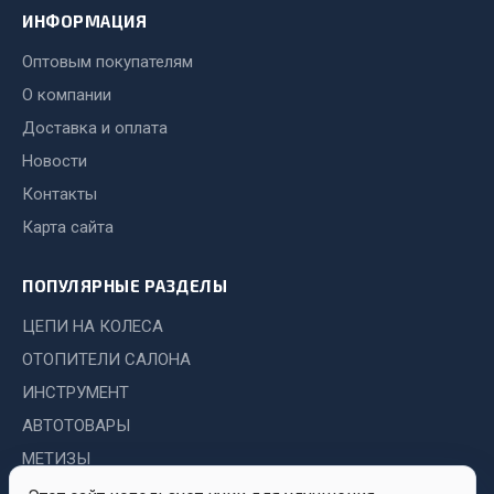
Показать ещё
ИНФОРМАЦИЯ
Весь раздел
Оптовым покупателям
О компании
Автомобильная электрика
Доставка и оплата
Новости
Автолампы
Контакты
Блоки реле и предохранителей
Карта сайта
Вилки нагрузочные
Выключатели и переключатели клавишные
ПОПУЛЯРНЫЕ РАЗДЕЛЫ
Выключатели кнопочные
ЦЕПИ НА КОЛЕСА
Выключатель массы
ОТОПИТЕЛИ САЛОНА
Изолента
ИНСТРУМЕНТ
Показать ещё
АВТОТОВАРЫ
Весь раздел
МЕТИЗЫ