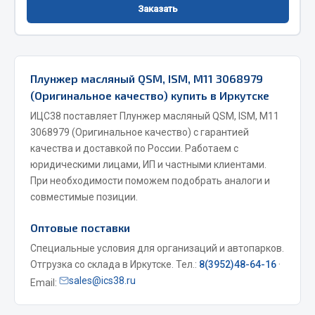
Заказать
Фитинги
Штуцеры
Весь раздел
Плунжер масляный QSM, ISM, M11 3068979
(Оригинальное качество) купить в Иркутске
Инструмент
ИЦС38 поставляет Плунжер масляный QSM, ISM, M11
3068979 (Оригинальное качество) с гарантией
Автомобильный инструмент
качества и доставкой по России. Работаем с
юридическими лицами, ИП и частными клиентами.
Измерительный инструмент
При необходимости поможем подобрать аналоги и
Крепежный инструмент
совместимые позиции.
Режущий инструмент
Силовое оборудование
Оптовые поставки
Слесарный инструмент
Специальные условия для организаций и автопарков.
Столярный инструмент
Отгрузка со склада в Иркутске. Тел.:
8(3952)48-64-16
·
sales@ics38.ru
Email:
Показать ещё