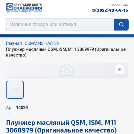
Позвонить
8(3952)48-64-16
Главная
CUMMINS HAFFEN
Плунжер масляный QSM, ISM, M11 3068979 (Оригинальное
качество)
Цепи противоскольжения
ЦЕПИ РОССИЯ
ЦЕПИ BOHU (Китай)
Изготовление цепей на колеса BOHU
QITONG
Арт.:
14024
Весь раздел
Плунжер масляный QSM, ISM, M11
3068979 (Оригинальное качество)