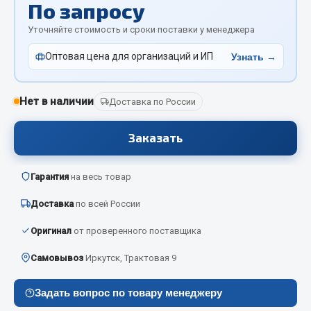
По запросу
Отопители салона, подогреватели
Уточняйте стоимость и сроки поставки у менеджера
Автономные воздушные отопители
Оптовая цена для организаций и ИП
Узнать →
Жидкостные подогреватели
Отопители салона
Подогреватели тосола
Нет в наличии
Доставка по России
Весь раздел
Заказать
Автотовары
Гарантия
на весь товар
Доставка
по всей России
Автозвук
Автокаталоги
Оригинал
от проверенного поставщика
Аксессуары автомобильные
Самовывоз
Иркутск, Трактовая 9
Аптечки и знаки автомобильные
Брызговики
Задать вопрос по товару менеджеру
Вентиляторы кабины