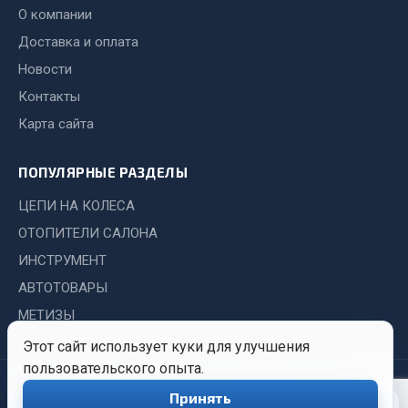
Показать ещё
О компании
Доставка и оплата
Весь раздел
Новости
Контакты
Автомобильная электрика
Карта сайта
Автолампы
ПОПУЛЯРНЫЕ РАЗДЕЛЫ
Блоки реле и предохранителей
Вилки нагрузочные
ЦЕПИ НА КОЛЕСА
Выключатели и переключатели клавишные
ОТОПИТЕЛИ САЛОНА
Выключатели кнопочные
ИНСТРУМЕНТ
Выключатель массы
АВТОТОВАРЫ
Изолента
МЕТИЗЫ
Показать ещё
Этот сайт использует куки для улучшения
пользовательского опыта.
Весь раздел
© 2026 Иркутский Центр
Политика
Обработка
Принять
0
Снабжения. Все права
конфиденциальности
персональных