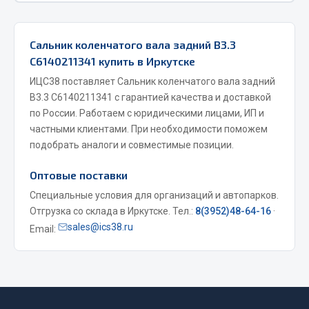
Фитинги
Штуцеры
Сальник коленчатого вала задний B3.3
С6140211341 купить в Иркутске
Весь раздел
ИЦС38 поставляет Сальник коленчатого вала задний
B3.3 С6140211341 с гарантией качества и доставкой
Инструмент
по России. Работаем с юридическими лицами, ИП и
частными клиентами. При необходимости поможем
Автомобильный инструмент
подобрать аналоги и совместимые позиции.
Измерительный инструмент
Оптовые поставки
Крепежный инструмент
Специальные условия для организаций и автопарков.
Режущий инструмент
Отгрузка со склада в Иркутске. Тел.:
8(3952)48-64-16
·
Силовое оборудование
sales@ics38.ru
Email:
Слесарный инструмент
Столярный инструмент
Показать ещё