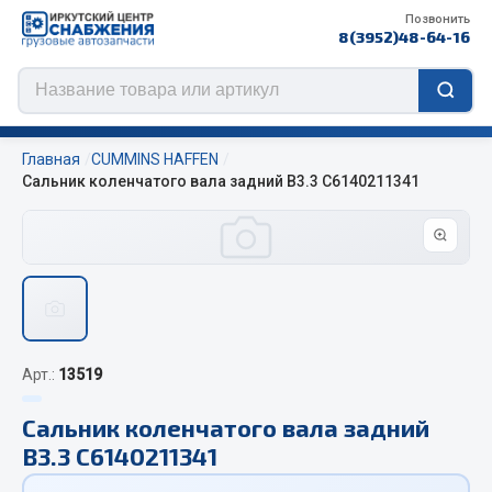
Позвонить
8(3952)48-64-16
Главная
CUMMINS HAFFEN
Сальник коленчатого вала задний B3.3 С6140211341
Цепи противоскольжения
ЦЕПИ РОССИЯ
ЦЕПИ BOHU (Китай)
Изготовление цепей на колеса BOHU
Арт.:
13519
QITONG
Сальник коленчатого вала задний
Весь раздел
B3.3 С6140211341