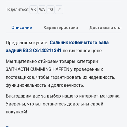
Вымпела
Поделиться:
VK
WA
TG
Показать ещё
Весь раздел
Описание
Характеристики
Доставка и оплат
Предлагаем купить:
Сальник коленчатого вала
Смазочные материалы
задний B3.3 С6140211341
по выгодной цене.
Масла
Мы тщательно отбираем товары категории:
Охладжающие жидкости
ЗАПЧАСТИ CUMMINS HAFFEN
у проверенных
Технические жидкости
поставщиков, чтобы гарантировать их надежность,
функциональность и долговечность.
Весь раздел
Благодарим вас за выбор нашего интернет-магазина.
Уверены, что вы останетесь довольны своей
МЕТИЗЫ
покупкой!
Болты
Гайки