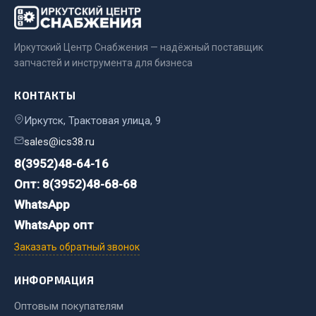
Весь раздел
Иркутский Центр Снабжения — надёжный поставщик
Цепи подъёмные
запчастей и инструмента для бизнеса
КОНТАКТЫ
Весь раздел
Иркутск, Трактовая улица, 9
РТИ
sales@ics38.ru
8(3952)48-64-16
Кольца уплотнительные
Опт: 8(3952)48-68-68
Лента конвейерная
WhatsApp
Манжеты
WhatsApp опт
Паронит
Заказать обратный звонок
Патрубки
Прокладки
ИНФОРМАЦИЯ
Рукава высокого давления
Оптовым покупателям