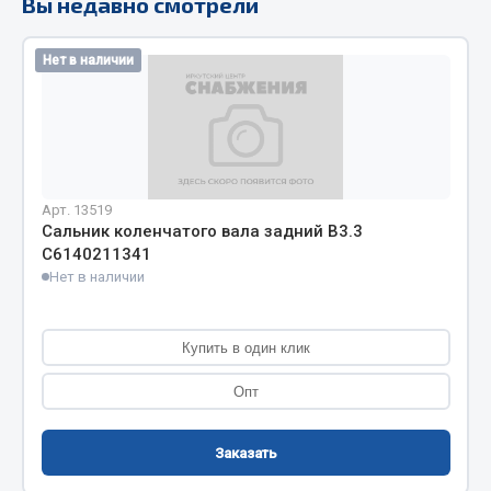
Вы недавно смотрели
Кольца стопорные
Пресс-масленки
Нет в наличии
Пробки
Пружины
Хомуты
Показать ещё
Арт. 13519
Сальник коленчатого вала задний B3.3
Весь раздел
С6140211341
Нет в наличии
Соединительные элементы
Купить в один клик
Camozzi
Опт
Адаптеры и переходники
Тройники
Трубки, муфты, гайки
Заказать
Угольники