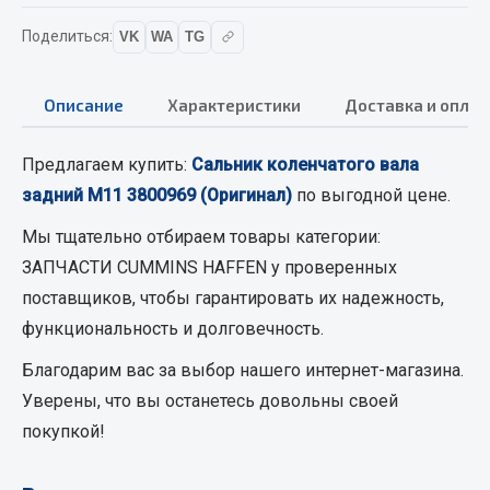
Вымпела
Поделиться:
VK
WA
TG
Показать ещё
Весь раздел
Описание
Характеристики
Доставка и оплат
Предлагаем купить:
Сальник коленчатого вала
Смазочные материалы
задний M11 3800969 (Оригинал)
по выгодной цене.
Масла
Мы тщательно отбираем товары категории:
Охладжающие жидкости
ЗАПЧАСТИ CUMMINS HAFFEN
у проверенных
Технические жидкости
поставщиков, чтобы гарантировать их надежность,
функциональность и долговечность.
Весь раздел
Благодарим вас за выбор нашего интернет-магазина.
Уверены, что вы останетесь довольны своей
МЕТИЗЫ
покупкой!
Болты
Гайки