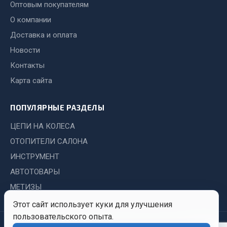
Показать ещё
Оптовым покупателям
О компании
Весь раздел
Доставка и оплата
Новости
Автомобильная электрика
Контакты
Карта сайта
Автолампы
Блоки реле и предохранителей
ПОПУЛЯРНЫЕ РАЗДЕЛЫ
Вилки нагрузочные
Выключатели и переключатели клавишные
ЦЕПИ НА КОЛЕСА
Выключатели кнопочные
ОТОПИТЕЛИ САЛОНА
Выключатель массы
ИНСТРУМЕНТ
Изолента
АВТОТОВАРЫ
Показать ещё
МЕТИЗЫ
Этот сайт использует куки для улучшения
Весь раздел
пользовательского опыта.
© 2026 Иркутский Центр
Политика
Обработка