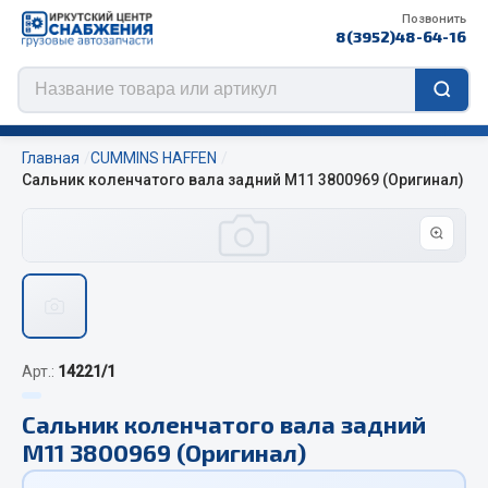
Позвонить
8(3952)48-64-16
Главная
CUMMINS HAFFEN
Сальник коленчатого вала задний M11 3800969 (Оригинал)
Цепи противоскольжения
ЦЕПИ РОССИЯ
ЦЕПИ BOHU (Китай)
Изготовление цепей на колеса BOHU
Арт.:
14221/1
QITONG
Сальник коленчатого вала задний
Весь раздел
M11 3800969 (Оригинал)