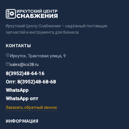
Весь раздел
Цепи подъёмные
Иркутский Центр Снабжения — надёжный поставщик
запчастей и инструмента для бизнеса
Весь раздел
КОНТАКТЫ
Иркутск, Трактовая улица, 9
РТИ
sales@ics38.ru
Кольца уплотнительные
8(3952)48-64-16
Лента конвейерная
Опт: 8(3952)48-68-68
Манжеты
WhatsApp
Паронит
WhatsApp опт
Патрубки
Заказать обратный звонок
Прокладки
Рукава высокого давления
ИНФОРМАЦИЯ