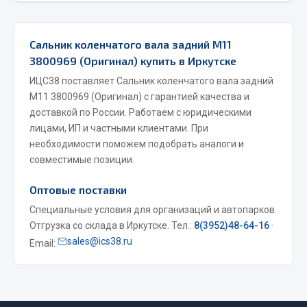
Фитинги
Штуцеры
Сальник коленчатого вала задний M11
3800969 (Оригинал) купить в Иркутске
Весь раздел
ИЦС38 поставляет Сальник коленчатого вала задний
M11 3800969 (Оригинал) с гарантией качества и
Инструмент
доставкой по России. Работаем с юридическими
лицами, ИП и частными клиентами. При
Автомобильный инструмент
необходимости поможем подобрать аналоги и
совместимые позиции.
Измерительный инструмент
Крепежный инструмент
Оптовые поставки
Режущий инструмент
Специальные условия для организаций и автопарков.
Силовое оборудование
Отгрузка со склада в Иркутске. Тел.:
8(3952)48-64-16
·
Слесарный инструмент
sales@ics38.ru
Email:
Столярный инструмент
Показать ещё