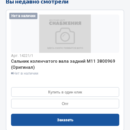
Вы недавно смотрели
Кольца стопорные
Пресс-масленки
Нет в наличии
Пробки
Пружины
Хомуты
Показать ещё
Арт. 14221/1
Сальник коленчатого вала задний M11 3800969
Весь раздел
(Оригинал)
Нет в наличии
Соединительные элементы
Купить в один клик
Camozzi
Опт
Адаптеры и переходники
Тройники
Трубки, муфты, гайки
Заказать
Угольники