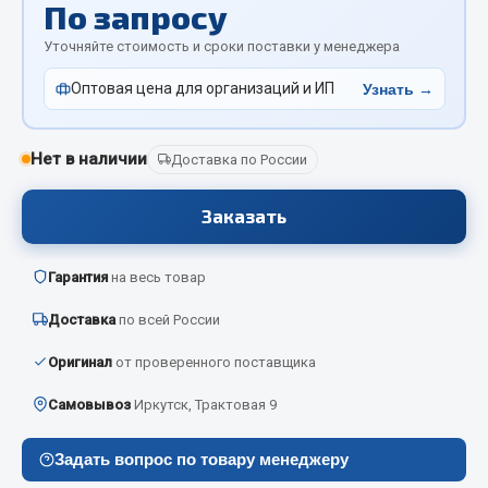
По запросу
Отопители салона, подогреватели
Уточняйте стоимость и сроки поставки у менеджера
Автономные воздушные отопители
Оптовая цена для организаций и ИП
Узнать →
Жидкостные подогреватели
Отопители салона
Подогреватели тосола
Нет в наличии
Доставка по России
Весь раздел
Заказать
Автотовары
Гарантия
на весь товар
Доставка
по всей России
Автозвук
Автокаталоги
Оригинал
от проверенного поставщика
Аксессуары автомобильные
Самовывоз
Иркутск, Трактовая 9
Аптечки и знаки автомобильные
Брызговики
Задать вопрос по товару менеджеру
Вентиляторы кабины