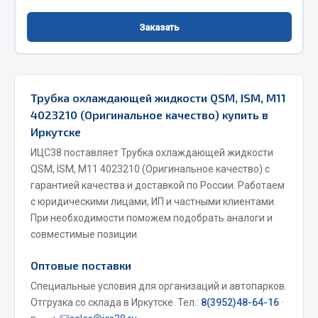
Фитинги
Заказать
Штуцеры
Весь раздел
Трубка охлаждающей жидкости QSM, ISM, M11
Инструмент
4023210 (Оригинальное качество) купить в
Иркутске
Автомобильный инструмент
ИЦС38 поставляет Трубка охлаждающей жидкости
Измерительный инструмент
QSM, ISM, M11 4023210 (Оригинальное качество) с
гарантией качества и доставкой по России. Работаем
Крепежный инструмент
с юридическими лицами, ИП и частными клиентами.
Режущий инструмент
При необходимости поможем подобрать аналоги и
Силовое оборудование
совместимые позиции.
Слесарный инструмент
Столярный инструмент
Оптовые поставки
Специальные условия для организаций и автопарков.
Показать ещё
Отгрузка со склада в Иркутске. Тел.:
8(3952)48-64-16
·