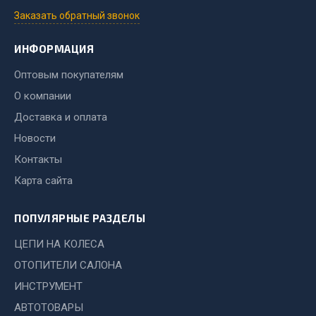
Показать ещё
Заказать обратный звонок
Весь раздел
ИНФОРМАЦИЯ
Оптовым покупателям
Автомобильная электрика
О компании
Доставка и оплата
Автолампы
Блоки реле и предохранителей
Новости
Вилки нагрузочные
Контакты
Выключатели и переключатели клавишные
Карта сайта
Выключатели кнопочные
Выключатель массы
ПОПУЛЯРНЫЕ РАЗДЕЛЫ
Изолента
ЦЕПИ НА КОЛЕСА
Показать ещё
ОТОПИТЕЛИ САЛОНА
ИНСТРУМЕНТ
Весь раздел
АВТОТОВАРЫ