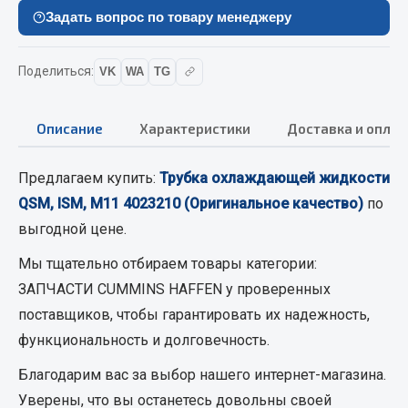
Вымпела
Задать вопрос по товару менеджеру
Показать ещё
Поделиться:
VK
WA
TG
Весь раздел
Описание
Характеристики
Доставка и оплат
Смазочные материалы
Предлагаем купить:
Трубка охлаждающей жидкости
Масла
QSM, ISM, M11 4023210 (Оригинальное качество)
по
Охладжающие жидкости
выгодной цене.
Технические жидкости
Мы тщательно отбираем товары категории:
Весь раздел
ЗАПЧАСТИ CUMMINS HAFFEN
у проверенных
поставщиков, чтобы гарантировать их надежность,
МЕТИЗЫ
функциональность и долговечность.
Благодарим вас за выбор нашего интернет-магазина.
Болты
Уверены, что вы останетесь довольны своей
Гайки