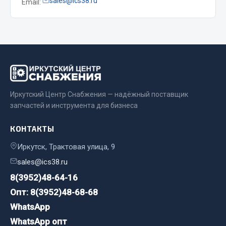
sales@ics38.ru
Email:
Весь раздел
Цепи подъёмные
Весь раздел
Иркутский Центр Снабжения — надёжный поставщик
РТИ
запчастей и инструмента для бизнеса
Кольца уплотнительные
КОНТАКТЫ
Лента конвейерная
Иркутск, Трактовая улица, 9
Манжеты
sales@ics38.ru
Паронит
8(3952)48-64-16
Патрубки
Опт: 8(3952)48-68-68
Прокладки
WhatsApp
Рукава высокого давления
WhatsApp опт