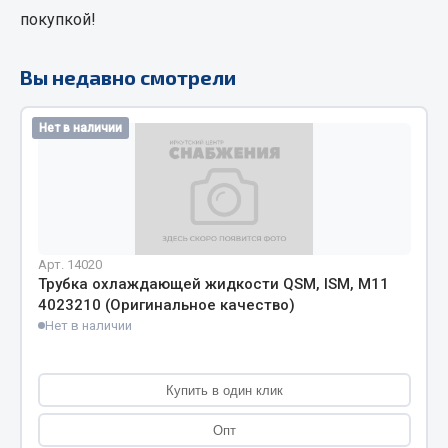
покупкой!
Кольца стопорные
Пресс-масленки
Вы недавно смотрели
Пробки
Пружины
Нет в наличии
Хомуты
Показать ещё
Весь раздел
Арт. 14020
Соединительные элементы
Трубка охлаждающей жидкости QSM, ISM, M11
4023210 (Оригинальное качество)
Нет в наличии
Camozzi
Адаптеры и переходники
Тройники
Купить в один клик
Трубки, муфты, гайки
Опт
Угольники