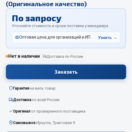
(Оригинальное качество)
Отопители салона, подогреватели
По запросу
Автономные воздушные отопители
Жидкостные подогреватели
Уточняйте стоимость и сроки поставки у менеджера
Отопители салона
Оптовая цена для организаций и ИП
Узнать →
Подогреватели тосола
Весь раздел
Нет в наличии
Доставка по России
Заказать
Автотовары
Автозвук
Гарантия
на весь товар
Автокаталоги
Доставка
по всей России
Аксессуары автомобильные
Оригинал
от проверенного поставщика
Аптечки и знаки автомобильные
Брызговики
Самовывоз
Иркутск, Трактовая 9
Вентиляторы кабины