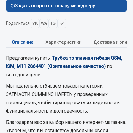
Вымпела
Задать вопрос по товару менеджеру
Показать ещё
Поделиться:
VK
WA
TG
Весь раздел
Описание
Характеристики
Доставка и оплат
Смазочные материалы
Предлагаем купить:
Трубка топливная гибкая QSM,
Масла
ISM, M11 2864401 (Оригинальное качество)
по
Охладжающие жидкости
выгодной цене.
Технические жидкости
Мы тщательно отбираем товары категории:
Весь раздел
ЗАПЧАСТИ CUMMINS HAFFEN
у проверенных
поставщиков, чтобы гарантировать их надежность,
МЕТИЗЫ
функциональность и долговечность.
Благодарим вас за выбор нашего интернет-магазина.
Болты
Уверены, что вы останетесь довольны своей
Гайки