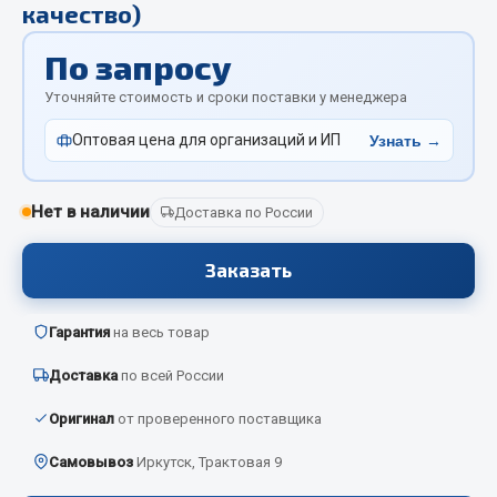
качество)
Отопители салона, подогреватели
По запросу
Автономные воздушные отопители
Жидкостные подогреватели
Уточняйте стоимость и сроки поставки у менеджера
Отопители салона
Оптовая цена для организаций и ИП
Узнать →
Подогреватели тосола
Весь раздел
Нет в наличии
Доставка по России
Заказать
Автотовары
Автозвук
Гарантия
на весь товар
Автокаталоги
Доставка
по всей России
Аксессуары автомобильные
Оригинал
от проверенного поставщика
Аптечки и знаки автомобильные
Брызговики
Самовывоз
Иркутск, Трактовая 9
Вентиляторы кабины