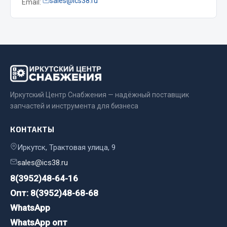
sales@ics38.ru
Email:
Весь раздел
Цепи подъёмные
Весь раздел
Иркутский Центр Снабжения — надёжный поставщик
РТИ
запчастей и инструмента для бизнеса
Кольца уплотнительные
КОНТАКТЫ
Лента конвейерная
Иркутск, Трактовая улица, 9
Манжеты
sales@ics38.ru
Паронит
8(3952)48-64-16
Патрубки
Опт: 8(3952)48-68-68
Прокладки
WhatsApp
Рукава высокого давления
WhatsApp опт