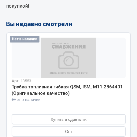
покупкой!
Кольца стопорные
Пресс-масленки
Вы недавно смотрели
Пробки
Пружины
Нет в наличии
Хомуты
Показать ещё
Весь раздел
Арт. 13553
Соединительные элементы
Трубка топливная гибкая QSM, ISM, M11 2864401
(Оригинальное качество)
Нет в наличии
Camozzi
Адаптеры и переходники
Тройники
Купить в один клик
Трубки, муфты, гайки
Опт
Угольники