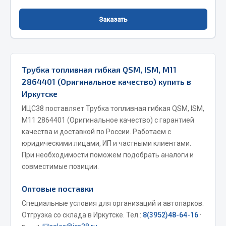
Фитинги
Заказать
Штуцеры
Весь раздел
Трубка топливная гибкая QSM, ISM, M11
Инструмент
2864401 (Оригинальное качество) купить в
Иркутске
Автомобильный инструмент
ИЦС38 поставляет Трубка топливная гибкая QSM, ISM,
Измерительный инструмент
M11 2864401 (Оригинальное качество) с гарантией
качества и доставкой по России. Работаем с
Крепежный инструмент
юридическими лицами, ИП и частными клиентами.
Режущий инструмент
При необходимости поможем подобрать аналоги и
Силовое оборудование
совместимые позиции.
Слесарный инструмент
Столярный инструмент
Оптовые поставки
Специальные условия для организаций и автопарков.
Показать ещё
Отгрузка со склада в Иркутске. Тел.:
8(3952)48-64-16
·