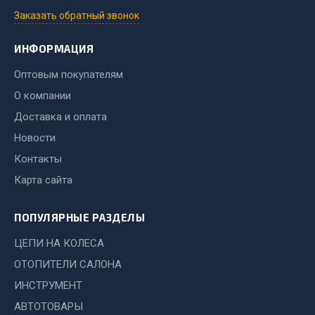
Показать ещё
Заказать обратный звонок
Весь раздел
ИНФОРМАЦИЯ
Оптовым покупателям
Автомобильная электрика
О компании
Доставка и оплата
Автолампы
Блоки реле и предохранителей
Новости
Вилки нагрузочные
Контакты
Выключатели и переключатели клавишные
Карта сайта
Выключатели кнопочные
Выключатель массы
ПОПУЛЯРНЫЕ РАЗДЕЛЫ
Изолента
ЦЕПИ НА КОЛЕСА
Показать ещё
ОТОПИТЕЛИ САЛОНА
ИНСТРУМЕНТ
Весь раздел
АВТОТОВАРЫ