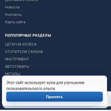
Показать ещё
Новости
Весь раздел
Контакты
Карта сайта
Автомобильная электрика
ПОПУЛЯРНЫЕ РАЗДЕЛЫ
Автолампы
ЦЕПИ НА КОЛЕСА
Блоки реле и предохранителей
ОТОПИТЕЛИ САЛОНА
Вилки нагрузочные
ИНСТРУМЕНТ
Выключатели и переключатели клавишные
АВТОТОВАРЫ
Выключатели кнопочные
МЕТИЗЫ
Выключатель массы
Изолента
Этот сайт использует куки для улучшения
пользовательского опыта.
Показать ещё
© 2026 Иркутский Центр
Политика
Обработка
Принять
0
Снабжения. Все права
конфиденциальности
персональных
Весь раздел
защищены.
данных
Главная
Каталог
Войти
Корзина