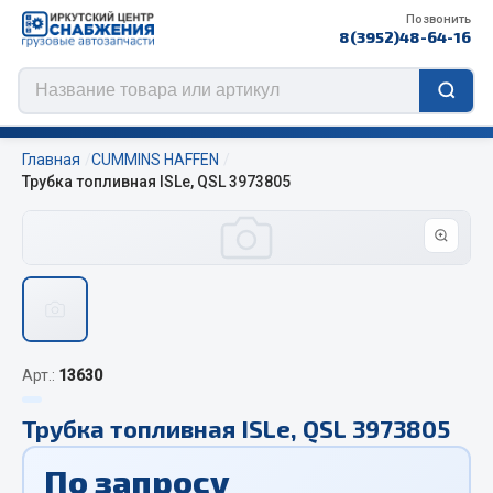
Позвонить
8(3952)48-64-16
Главная
CUMMINS HAFFEN
Трубка топливная ISLe, QSL 3973805
Цепи противоскольжения
ЦЕПИ РОССИЯ
ЦЕПИ BOHU (Китай)
Изготовление цепей на колеса BOHU
Арт.:
13630
QITONG
Трубка топливная ISLe, QSL 3973805
Весь раздел
По запросу