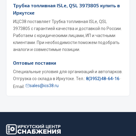
Трубка топливная ISLe, QSL 3973805 купить в
Фитинги
Иркутске
Штуцеры
ИЦС38 поставляет Трубка топливная ISLe, QSL
Весь раздел
3973805 с гарантией качества и доставкой по России.
Работаем с юридическими лицами, ИП и частными
клиентами. При необходимости поможем подобрать
Инструмент
аналоги и совместимые позиции.
Оптовые поставки
Автомобильный инструмент
Специальные условия для организаций и автопарков.
Измерительный инструмент
Отгрузка со склада в Иркутске. Тел.:
8(3952)48-64-16
·
Крепежный инструмент
sales@ics38.ru
Email:
Режущий инструмент
Силовое оборудование
Слесарный инструмент
Столярный инструмент
Показать ещё