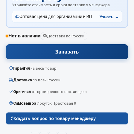
Отопители салона, подогреватели
Уточняйте стоимость и сроки поставки у менеджера
Оптовая цена для организаций и ИП
Узнать →
Автономные воздушные отопители
Жидкостные подогреватели
Отопители салона
Нет в наличии
Доставка по России
Подогреватели тосола
Заказать
Весь раздел
Гарантия
на весь товар
Автотовары
Доставка
по всей России
Автозвук
Оригинал
от проверенного поставщика
Автокаталоги
Самовывоз
Иркутск, Трактовая 9
Аксессуары автомобильные
Аптечки и знаки автомобильные
Задать вопрос по товару менеджеру
Брызговики
Вентиляторы кабины