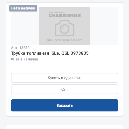
Кольца стопорные
Нет в наличии
Пресс-масленки
Пробки
Пружины
Хомуты
Арт. 13630
Показать ещё
Трубка топливная ISLe, QSL 3973805
Нет в наличии
Весь раздел
Купить в один клик
Соединительные элементы
Опт
Camozzi
Адаптеры и переходники
Заказать
Тройники
Трубки, муфты, гайки
Угольники