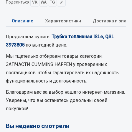
Поделиться:
VK
WA
TG
Вымпела
Показать ещё
Описание
Характеристики
Доставка и оплат
Весь раздел
Предлагаем купить:
Трубка топливная ISLe, QSL
3973805
по выгодной цене.
Смазочные материалы
Мы тщательно отбираем товары категории:
Масла
ЗАПЧАСТИ CUMMINS HAFFEN
у проверенных
Охладжающие жидкости
поставщиков, чтобы гарантировать их надежность,
Технические жидкости
функциональность и долговечность.
Весь раздел
Благодарим вас за выбор нашего интернет-магазина.
Уверены, что вы останетесь довольны своей
покупкой!
МЕТИЗЫ
Болты
Вы недавно смотрели
Гайки