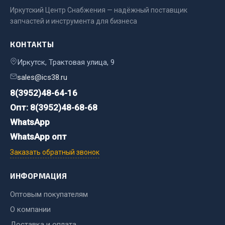
Весь раздел
Иркутский Центр Снабжения — надёжный поставщик
запчастей и инструмента для бизнеса
Цепи подъёмные
КОНТАКТЫ
Иркутск, Трактовая улица, 9
Весь раздел
sales@ics38.ru
8(3952)48-64-16
РТИ
Опт: 8(3952)48-68-68
WhatsApp
Кольца уплотнительные
WhatsApp опт
Лента конвейерная
Манжеты
Заказать обратный звонок
Паронит
ИНФОРМАЦИЯ
Патрубки
Прокладки
Оптовым покупателям
Рукава высокого давления
О компании
Доставка и оплата