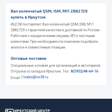
Фитинги
Вал коленчатый QSM, ISM, M11 2882729
Штуцеры
купить в Иркутске
Весь раздел
ИЦС38 поставляет Вал коленчатый QSM, ISM, M11
2882729 с гарантией качества и доставкой по России.
Работаем с юридическими лицами, ИП и частными
Инструмент
клиентами. При необходимости поможем подобрать
аналоги и совместимые позиции.
Автомобильный инструмент
Оптовые поставки
Измерительный инструмент
Специальные условия для организаций и автопарков.
Крепежный инструмент
Отгрузка со склада в Иркутске. Тел.:
8(3952)48-64-16
·
Режущий инструмент
sales@ics38.ru
Email:
Силовое оборудование
Слесарный инструмент
Столярный инструмент
Показать ещё