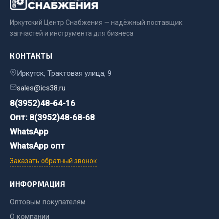
Весь раздел
Иркутский Центр Снабжения — надёжный поставщик
запчастей и инструмента для бизнеса
Цепи подъёмные
КОНТАКТЫ
Весь раздел
Иркутск, Трактовая улица, 9
sales@ics38.ru
РТИ
8(3952)48-64-16
Опт: 8(3952)48-68-68
Кольца уплотнительные
WhatsApp
Лента конвейерная
WhatsApp опт
Манжеты
Заказать обратный звонок
Паронит
Патрубки
ИНФОРМАЦИЯ
Прокладки
Рукава высокого давления
Оптовым покупателям
О компании