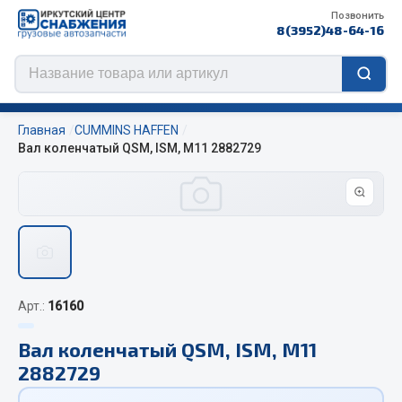
Позвонить
8(3952)48-64-16
Главная
CUMMINS HAFFEN
Вал коленчатый QSM, ISM, M11 2882729
Цепи противоскольжения
ЦЕПИ РОССИЯ
ЦЕПИ BOHU (Китай)
Изготовление цепей на колеса BOHU
Арт.:
16160
QITONG
Вал коленчатый QSM, ISM, M11
Весь раздел
2882729