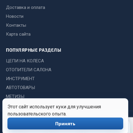
Показать ещё
Доставка и оплата
Весь раздел
Новости
Контакты
Автомобильная электрика
Карта сайта
Автолампы
ПОПУЛЯРНЫЕ РАЗДЕЛЫ
Блоки реле и предохранителей
ЦЕПИ НА КОЛЕСА
Вилки нагрузочные
ОТОПИТЕЛИ САЛОНА
Выключатели и переключатели клавишные
ИНСТРУМЕНТ
Выключатели кнопочные
АВТОТОВАРЫ
Выключатель массы
МЕТИЗЫ
Изолента
Этот сайт использует куки для улучшения
Показать ещё
пользовательского опыта.
© 2026 Иркутский Центр
Политика
Обработка
Весь раздел
Принять
0
Снабжения. Все права
конфиденциальности
персональных
защищены.
данных
Главная
Каталог
Войти
Корзина