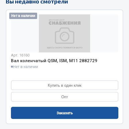
Вы недавно смотрели
Кольца стопорные
Пресс-масленки
Нет в наличии
Пробки
Пружины
Хомуты
Показать ещё
Арт. 16160
Вал коленчатый QSM, ISM, M11 2882729
Весь раздел
Нет в наличии
Соединительные элементы
Купить в один клик
Camozzi
Опт
Адаптеры и переходники
Тройники
Заказать
Трубки, муфты, гайки
Угольники