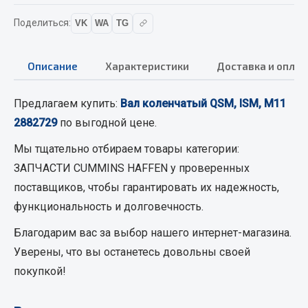
Вымпела
Поделиться:
VK
WA
TG
Показать ещё
Весь раздел
Описание
Характеристики
Доставка и оплат
Предлагаем купить:
Вал коленчатый QSM, ISM, M11
Смазочные материалы
2882729
по выгодной цене.
Масла
Мы тщательно отбираем товары категории:
Охладжающие жидкости
ЗАПЧАСТИ CUMMINS HAFFEN
у проверенных
Технические жидкости
поставщиков, чтобы гарантировать их надежность,
функциональность и долговечность.
Весь раздел
Благодарим вас за выбор нашего интернет-магазина.
Уверены, что вы останетесь довольны своей
МЕТИЗЫ
покупкой!
Болты
Гайки