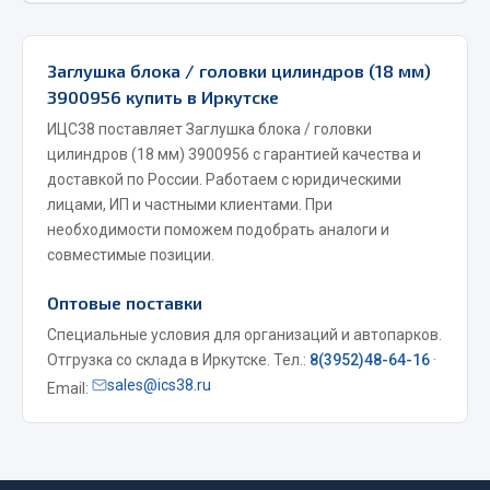
Фитинги
Штуцеры
Заглушка блока / головки цилиндров (18 мм)
3900956 купить в Иркутске
Весь раздел
ИЦС38 поставляет Заглушка блока / головки
цилиндров (18 мм) 3900956 с гарантией качества и
Инструмент
доставкой по России. Работаем с юридическими
лицами, ИП и частными клиентами. При
Автомобильный инструмент
необходимости поможем подобрать аналоги и
совместимые позиции.
Измерительный инструмент
Крепежный инструмент
Оптовые поставки
Режущий инструмент
Специальные условия для организаций и автопарков.
Силовое оборудование
Отгрузка со склада в Иркутске. Тел.:
8(3952)48-64-16
·
Слесарный инструмент
sales@ics38.ru
Email:
Столярный инструмент
Показать ещё