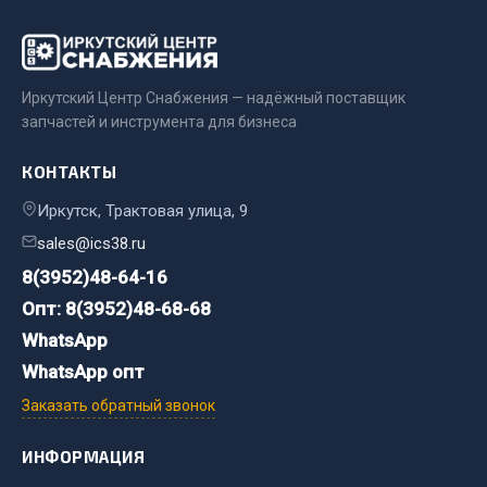
Весь раздел
Цепи подъёмные
Иркутский Центр Снабжения — надёжный поставщик
запчастей и инструмента для бизнеса
Весь раздел
КОНТАКТЫ
Иркутск, Трактовая улица, 9
РТИ
sales@ics38.ru
Кольца уплотнительные
8(3952)48-64-16
Лента конвейерная
Опт: 8(3952)48-68-68
Манжеты
WhatsApp
Паронит
WhatsApp опт
Патрубки
Заказать обратный звонок
Прокладки
Рукава высокого давления
ИНФОРМАЦИЯ