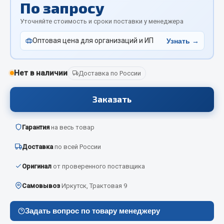
По запросу
Отопители салона, подогреватели
Уточняйте стоимость и сроки поставки у менеджера
Автономные воздушные отопители
Оптовая цена для организаций и ИП
Узнать →
Жидкостные подогреватели
Отопители салона
Подогреватели тосола
Нет в наличии
Доставка по России
Весь раздел
Заказать
Автотовары
Гарантия
на весь товар
Доставка
по всей России
Автозвук
Автокаталоги
Оригинал
от проверенного поставщика
Аксессуары автомобильные
Самовывоз
Иркутск, Трактовая 9
Аптечки и знаки автомобильные
Брызговики
Задать вопрос по товару менеджеру
Вентиляторы кабины