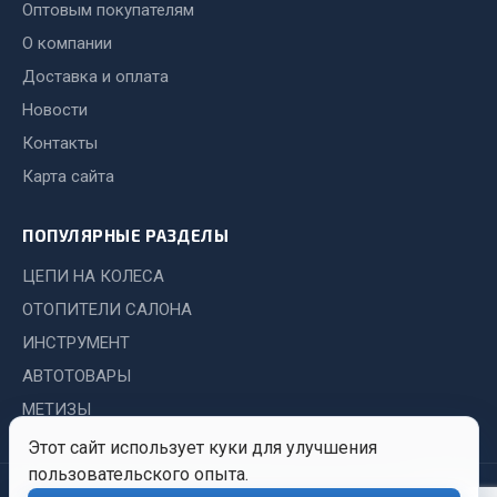
Показать ещё
Оптовым покупателям
О компании
Весь раздел
Доставка и оплата
Новости
Автомобильная электрика
Контакты
Карта сайта
Автолампы
Блоки реле и предохранителей
ПОПУЛЯРНЫЕ РАЗДЕЛЫ
Вилки нагрузочные
Выключатели и переключатели клавишные
ЦЕПИ НА КОЛЕСА
Выключатели кнопочные
ОТОПИТЕЛИ САЛОНА
Выключатель массы
ИНСТРУМЕНТ
Изолента
АВТОТОВАРЫ
Показать ещё
МЕТИЗЫ
Этот сайт использует куки для улучшения
Весь раздел
пользовательского опыта.
© 2026 Иркутский Центр
Политика
Обработка