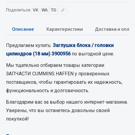
Вымпела
Поделиться:
VK
WA
TG
Показать ещё
Весь раздел
Описание
Характеристики
Доставка и оплат
Предлагаем купить:
Заглушка блока / головки
Смазочные материалы
цилиндров (18 мм) 3900956
по выгодной цене.
Масла
Мы тщательно отбираем товары категории:
Охладжающие жидкости
ЗАПЧАСТИ CUMMINS HAFFEN
у проверенных
Технические жидкости
поставщиков, чтобы гарантировать их надежность,
функциональность и долговечность.
Весь раздел
Благодарим вас за выбор нашего интернет-магазина.
Уверены, что вы останетесь довольны своей
МЕТИЗЫ
покупкой!
Болты
Гайки