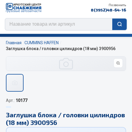
Позвонить
8(3952)48-64-16
Главная
CUMMINS HAFFEN
Заглушка блока / головки цилиндров (18 мм) 3900956
Цепи противоскольжения
ЦЕПИ РОССИЯ
ЦЕПИ BOHU (Китай)
Изготовление цепей на колеса BOHU
Арт.:
10177
QITONG
Заглушка блока / головки цилиндров
Весь раздел
(18 мм) 3900956