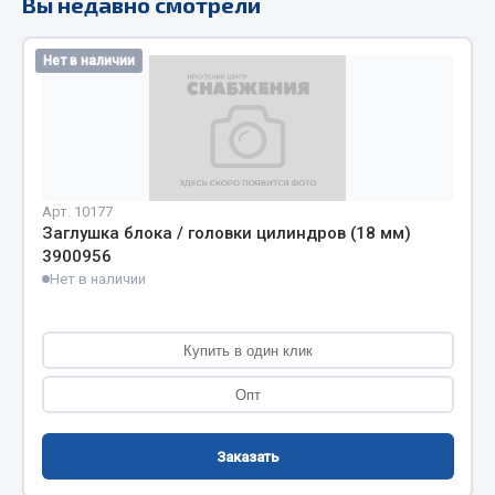
Вы недавно смотрели
Кольца стопорные
Пресс-масленки
Нет в наличии
Пробки
Пружины
Хомуты
Показать ещё
Арт. 10177
Заглушка блока / головки цилиндров (18 мм)
Весь раздел
3900956
Нет в наличии
Соединительные элементы
Купить в один клик
Camozzi
Опт
Адаптеры и переходники
Тройники
Трубки, муфты, гайки
Заказать
Угольники