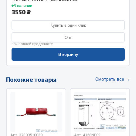
Фитинги
В наличии
3550 ₽
Штуцеры
Купить в один клик
Весь раздел
Опт
при полной предоплате
Инструмент
В корзину
Автомобильный инструмент
Измерительный инструмент
Похожие товары
Смотреть все →
Крепежный инструмент
Режущий инструмент
Силовое оборудование
Слесарный инструмент
Столярный инструмент
Показать ещё
Арт. 37300510030
Арт. 4158NP02