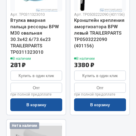
Показать ещё
Весь раздел
Арт. ТР0311323010
Арт. ТР0503222090 (401156)
Втулка вварная
Кронштейн крепления
пальца рессоры BPW
амортизатора BPW
M30 овальная
левый TRAILERPARTS
Автомобильная электрика
30.3х42.6/73.6х23
ТР0503222090
TRAILERPARTS
(401156)
Автолампы
ТР0311323010
В наличии
В наличии
Блоки реле и предохранителей
281 ₽
3380 ₽
Вилки нагрузочные
Выключатели и переключатели клавишные
Купить в один клик
Купить в один клик
Выключатели кнопочные
Опт
Опт
Выключатель массы
при полной предоплате
при полной предоплате
Изолента
В корзину
В корзину
Показать ещё
Весь раздел
Нет в наличии