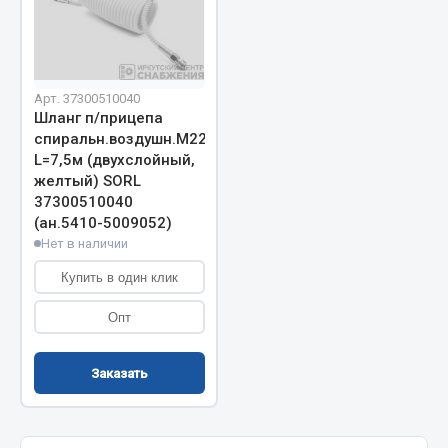
Запчасти на полуприцепы
Амортизаторы для полуприцепов
Арт. 37300510040
Шланг п/прицепа
Весь раздел
спиральн.воздушн.М22
L=7,5м (двухслойный,
желтый) SORL
Запчасти КамАЗ
37300510040
(ан.5410-5009052)
Двигатель
Нет в наличии
Система питания
Купить в один клик
Система выпуска газа
Система охлаждения
Опт
Сцепление
Коробка передач
Заказать
Коробка передач ZF
Показать ещё