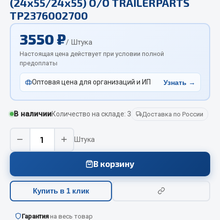
(24х55/24х55) О/О TRAILERPARTS
Отопители салона, подогреватели
TP2376002700
Автономные воздушные отопители
3550 ₽
/ Штука
Жидкостные подогреватели
Настоящая цена действует при условии полной
Отопители салона
предоплаты
Подогреватели тосола
Оптовая цена для организаций и ИП
Узнать →
Весь раздел
В наличии
Количество на складе: 3
Доставка по России
Автотовары
−
+
Штука
Автозвук
Автокаталоги
В корзину
Аксессуары автомобильные
Аптечки и знаки автомобильные
Купить в 1 клик
Брызговики
Вентиляторы кабины
Гарантия
на весь товар