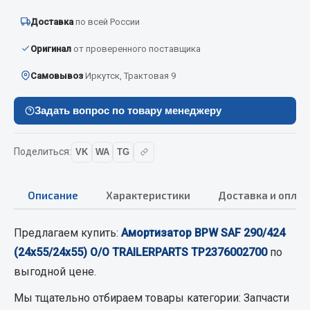
Вымпела
Доставка
по всей России
Показать ещё
Оригинал
от проверенного поставщика
Весь раздел
Самовывоз
Иркутск, Трактовая 9
Смазочные материалы
Задать вопрос по товару менеджеру
Масла
Поделиться:
VK
WA
TG
Охладжающие жидкости
Технические жидкости
Описание
Характеристики
Доставка и оплат
Весь раздел
Предлагаем купить:
Амортизатор BPW SAF 290/424
(24х55/24х55) О/О TRAILERPARTS TP2376002700
по
МЕТИЗЫ
выгодной цене.
Болты
Мы тщательно отбираем товары категории:
Запчасти
Гайки