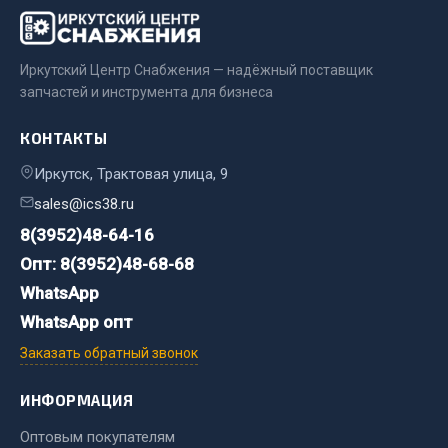
Двигатель
Мост задний
Иркутский Центр Снабжения — надёжный поставщик
запчастей и инструмента для бизнеса
Система питания
Система выпуска газа
КОНТАКТЫ
Система охлаждения
Иркутск, Трактовая улица, 9
Сцепление
Тормозная система
sales@ics38.ru
8(3952)48-64-16
Показать ещё
Опт: 8(3952)48-68-68
Весь раздел
WhatsApp
WhatsApp опт
Запчасти ЯМЗ
Заказать обратный звонок
Двигатель
ИНФОРМАЦИЯ
Система питания
Оптовым покупателям