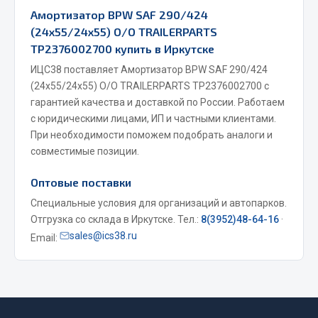
Амортизатор BPW SAF 290/424
Весь раздел
(24х55/24х55) О/О TRAILERPARTS
TP2376002700 купить в Иркутске
Запчасти МАЗ
ИЦС38 поставляет Амортизатор BPW SAF 290/424
(24х55/24х55) О/О TRAILERPARTS TP2376002700 с
Система питания
гарантией качества и доставкой по России. Работаем
Подвеска
с юридическими лицами, ИП и частными клиентами.
Тормозная система
При необходимости поможем подобрать аналоги и
совместимые позиции.
Двери
Окно ветровое
Оптовые поставки
Двигатель
Специальные условия для организаций и автопарков.
Электрооборудование
Отгрузка со склада в Иркутске. Тел.:
8(3952)48-64-16
·
sales@ics38.ru
Email:
Показать ещё
Весь раздел
Запчасти Урал