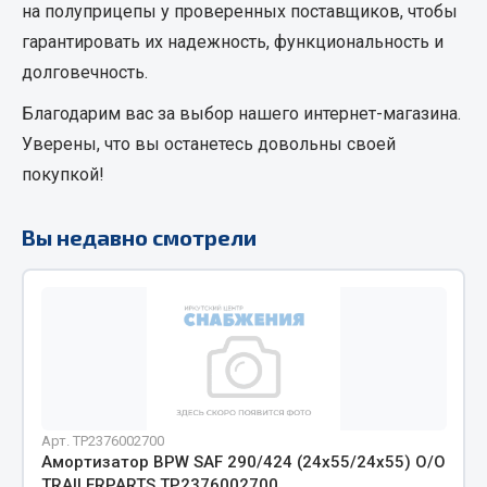
на полуприцепы
у проверенных поставщиков, чтобы
Кольца стопорные
гарантировать их надежность, функциональность и
Пресс-масленки
долговечность.
Пробки
Благодарим вас за выбор нашего интернет-магазина.
Пружины
Уверены, что вы останетесь довольны своей
Хомуты
покупкой!
Показать ещё
Вы недавно смотрели
Весь раздел
Соединительные элементы
Camozzi
Адаптеры и переходники
Тройники
Арт. TP2376002700
Трубки, муфты, гайки
Амортизатор BPW SAF 290/424 (24х55/24х55) О/О
Угольники
TRAILERPARTS TP2376002700