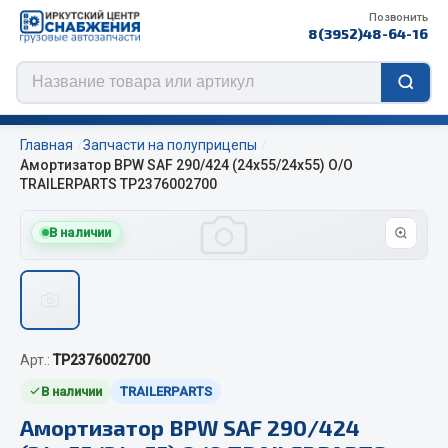
Позвонить
8(3952)48-64-16
Главная
Запчасти на полуприцепы
Амортизатор BPW SAF 290/424 (24х55/24х55) О/О
TRAILERPARTS TP2376002700
Цепи противоскольжения
В наличии
ЦЕПИ РОССИЯ
ЦЕПИ BOHU (Китай)
Изготовление цепей на колеса BOHU
QITONG
Арт.:
TP2376002700
В наличии
TRAILERPARTS
Весь раздел
Амортизатор BPW SAF 290/424