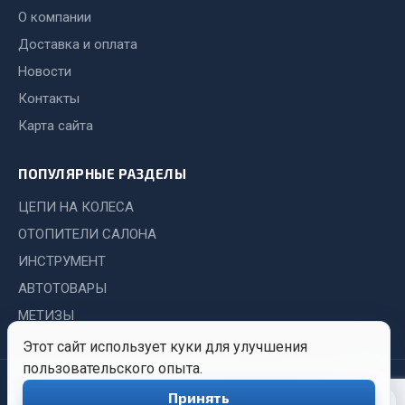
Система выпуска газа
О компании
Система охлаждения
Доставка и оплата
Коробка передач
Новости
Рулевое управление
Контакты
Тормозная система
Карта сайта
Показать ещё
ПОПУЛЯРНЫЕ РАЗДЕЛЫ
Весь раздел
ЦЕПИ НА КОЛЕСА
Запчасти HOWO
ОТОПИТЕЛИ САЛОНА
ИНСТРУМЕНТ
Тормозная система
АВТОТОВАРЫ
Двигатель
МЕТИЗЫ
Подвеска
Этот сайт использует куки для улучшения
Система питания
пользовательского опыта.
Система выпуска газа
© 2026 Иркутский Центр
Политика
Обработка
Принять
0
Система охлаждения
Снабжения. Все права
конфиденциальности
персональных