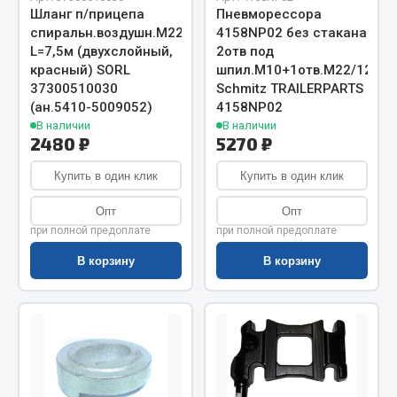
Весь раздел
Шланг п/прицепа
Пневморессора
спиральн.воздушн.М22
4158NP02 без стакана
L=7,5м (двухслойный,
2отв под
Цепи подъёмные
красный) SORL
шпил.М10+1отв.М22/12
37300510030
Schmitz TRAILERPARTS
(ан.5410-5009052)
4158NP02
Весь раздел
В наличии
В наличии
2480 ₽
5270 ₽
Купить в один клик
РТИ
Купить в один клик
Опт
Опт
Кольца уплотнительные
при полной предоплате
при полной предоплате
Лента конвейерная
В корзину
В корзину
Манжеты
Паронит
Патрубки
Прокладки
Рукава высокого давления