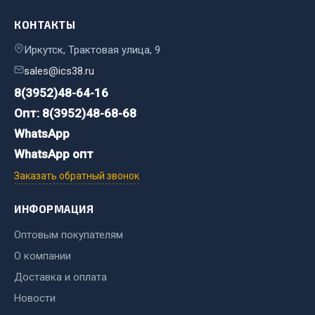
КОНТАКТЫ
Двигатель
Мост задний
Иркутск, Трактовая улица, 9
Система питания
sales@ics38.ru
Система выпуска газа
8(3952)48-64-16
Система охлаждения
Опт: 8(3952)48-68-68
Сцепление
WhatsApp
Тормозная система
WhatsApp опт
Показать ещё
Заказать обратный звонок
Весь раздел
ИНФОРМАЦИЯ
Оптовым покупателям
Запчасти ЯМЗ
О компании
Доставка и оплата
Двигатель
Новости
Система питания