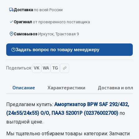
Вымпела
Доставка
по всей России
Показать ещё
Оригинал
от проверенного поставщика
Весь раздел
Самовывоз
Иркутск, Трактовая 9
Смазочные материалы
Задать вопрос по товару менеджеру
Масла
Поделиться:
VK
WA
TG
Охладжающие жидкости
Технические жидкости
Описание
Характеристики
Доставка и оплат
Весь раздел
Предлагаем купить:
Амортизатор BPW SAF 292/432,
(24х55/24х55) О/О, ПААЗ 52001Р (02376002700)
по
МЕТИЗЫ
выгодной цене.
Болты
Мы тщательно отбираем товары категории:
Запчасти
Гайки