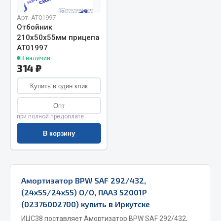
Запчасти на полуприцепы
Арт. AT01997
Отбойник
210х50х55мм прицепа
Амортизаторы для полуприцепов
АТ01997
В наличии
Весь раздел
314 ₽
Купить в один клик
Запчасти КамАЗ
Опт
Двигатель
при полной предоплате
Система питания
В корзину
Система выпуска газа
Система охлаждения
Сцепление
Амортизатор BPW SAF 292/432,
Коробка передач
(24х55/24х55) О/О, ПААЗ 52001Р
Коробка передач ZF
(02376002700) купить в Иркутске
Показать ещё
ИЦС38 поставляет Амортизатор BPW SAF 292/432,