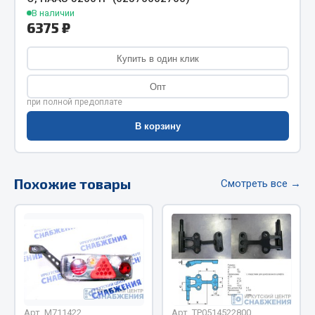
Фитинги
В наличии
6375 ₽
Штуцеры
Купить в один клик
Весь раздел
Опт
при полной предоплате
Инструмент
В корзину
Автомобильный инструмент
Измерительный инструмент
Похожие товары
Смотреть все →
Крепежный инструмент
Режущий инструмент
Силовое оборудование
Слесарный инструмент
Столярный инструмент
Показать ещё
Арт. М711422
Арт. ТР0514522800