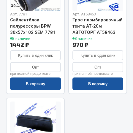
Показать ещё
Весь раздел
Арт. 7781
Арт. AT58463
Сайлентблок
Трос пломбировочный
полурессоры BPW
тента АТ-20м
30х57х102 SEM 7781
АВТОТОРГ АТ58463
Автомобильная электрика
В наличии
В наличии
1442 ₽
970 ₽
Автолампы
Купить в один клик
Купить в один клик
Блоки реле и предохранителей
Вилки нагрузочные
Опт
Опт
Выключатели и переключатели клавишные
при полной предоплате
при полной предоплате
Выключатели кнопочные
В корзину
В корзину
Выключатель массы
Изолента
Показать ещё
Весь раздел