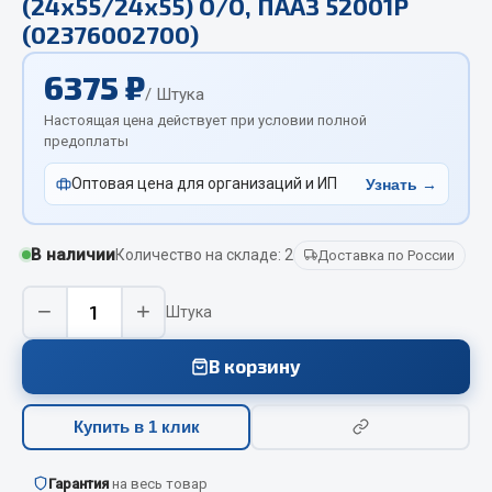
(24х55/24х55) О/О, ПААЗ 52001Р
Отопители салона, подогреватели
(02376002700)
Автономные воздушные отопители
6375 ₽
/ Штука
Жидкостные подогреватели
Настоящая цена действует при условии полной
Отопители салона
предоплаты
Подогреватели тосола
Оптовая цена для организаций и ИП
Узнать →
Весь раздел
В наличии
Количество на складе: 2
Доставка по России
Автотовары
−
+
Штука
Автозвук
Автокаталоги
В корзину
Аксессуары автомобильные
Аптечки и знаки автомобильные
Купить в 1 клик
Брызговики
Вентиляторы кабины
Гарантия
на весь товар