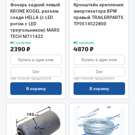
Весь раздел
Фонарь задний левый
Кронштейн крепления
KRONE KOGEL разъем
амортизатора BPW
сзади HELLA (с LED
правый TRAILERPARTS
Цепи подъёмные
рогом с LED
ТР0514522800
треугольником) MARS
TECH М711422
Весь раздел
В наличии
В наличии
2390 ₽
4870 ₽
Купить в один клик
РТИ
Купить в один клик
Опт
Опт
Кольца уплотнительные
при полной предоплате
при полной предоплате
Лента конвейерная
В корзину
В корзину
Манжеты
Паронит
Патрубки
Прокладки
Рукава высокого давления