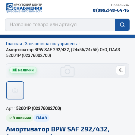
Позвонить
8(3952)48-64-16
Главная
Запчасти на полуприцепы
Амортизатор BPW SAF 292/432, (24х55/24х55) О/О, ПААЗ
52001Р (02376002700)
Цепи противоскольжения
В наличии
ЦЕПИ РОССИЯ
ЦЕПИ BOHU (Китай)
Изготовление цепей на колеса BOHU
QITONG
Арт.:
52001Р (02376002700)
В наличии
ПААЗ
Весь раздел
Амортизатор BPW SAF 292/432,