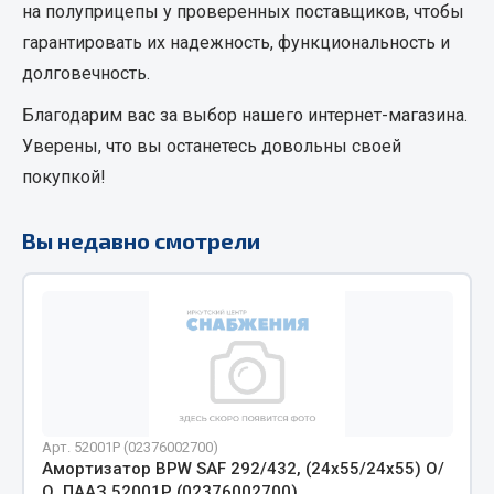
на полуприцепы
у проверенных поставщиков, чтобы
Кольца стопорные
гарантировать их надежность, функциональность и
Пресс-масленки
долговечность.
Пробки
Благодарим вас за выбор нашего интернет-магазина.
Пружины
Уверены, что вы останетесь довольны своей
Хомуты
покупкой!
Показать ещё
Вы недавно смотрели
Весь раздел
Соединительные элементы
Camozzi
Адаптеры и переходники
Тройники
Арт. 52001Р (02376002700)
Трубки, муфты, гайки
Амортизатор BPW SAF 292/432, (24х55/24х55) О/
Угольники
О, ПААЗ 52001Р (02376002700)