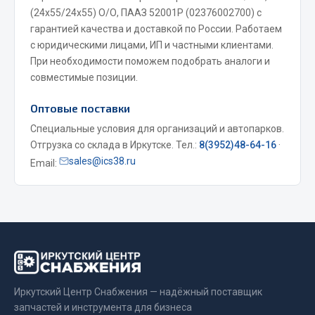
(24х55/24х55) О/О, ПААЗ 52001Р (02376002700) с
Весь раздел
гарантией качества и доставкой по России. Работаем
с юридическими лицами, ИП и частными клиентами.
При необходимости поможем подобрать аналоги и
Запчасти МАЗ
совместимые позиции.
Система питания
Оптовые поставки
Подвеска
Специальные условия для организаций и автопарков.
Тормозная система
Отгрузка со склада в Иркутске. Тел.:
8(3952)48-64-16
·
Двери
sales@ics38.ru
Email:
Окно ветровое
Двигатель
Электрооборудование
Показать ещё
Весь раздел
Иркутский Центр Снабжения — надёжный поставщик
запчастей и инструмента для бизнеса
Запчасти Урал