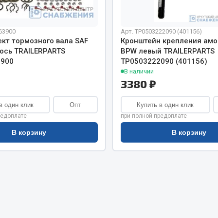
хлаждения
Vic
Автоторг
няя
63900
Арт. ТР0503222090 (401156)
Дифа
кт тормозного вала SAF
Кронштейн крепления амо
 система
Цитрон
 ось TRAILERPARTS
BPW левый TRAILERPARTS
орудование
3900
ТР0503222090 (401156)
Фильтры DONALDSON
В наличии
Показать ещё
Показать ещё
3380 ₽
Весь раздел
в один клик
Опт
Купить в один клик
редоплате
при полной предоплате
В корзину
В корзину
ипники
Стяжки, тросы, канат
Стропы
Стяжки
Тросы