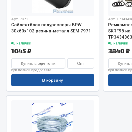
Система о
Колеса и шины
Сцепление
Система охлаждения
Ось перед
Подвеска
Арт. 7971
Арт. ТР34343
Сайлентблок полурессоры BPW
Ремкомпле
Тормозная
Кабина
30х60х102 резина-металл SEM 7971
SKRF98 на
Электрооб
Оперение кабины
ТР343436
В наличии
В наличии
Показать ещё
1045 ₽
3840 ₽
Весь раздел
Весь раздел
Купить в один клик
Опт
Купить 
при полной предоплате
при полной п
В корзину
Подш
CUMMINS HAFFEN
Весь раздел
Весь раздел