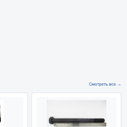
Тормозная система
Двигатель
Подвеска
Система питания
Система выпуска газа
Система охлаждения
Сцепление
Показать ещё
Весь раздел
Смотреть все →
Всё для сварки
Газосварка
Маски, краги сварщика