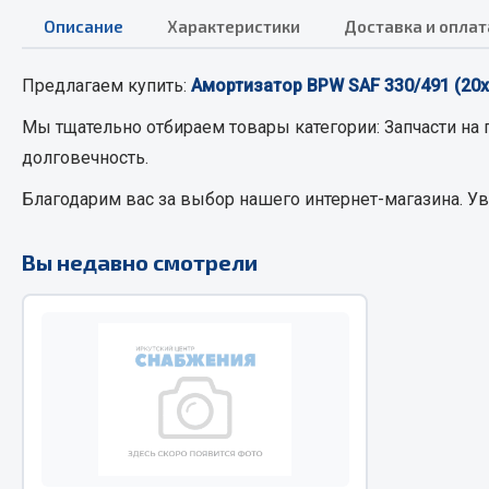
Описание
Характеристики
Доставка и оплат
РТИ
Автом
Предлагаем купить:
Амортизатор BPW SAF 330/491 (20
Кольца уплотнительные
Автоламп
Мы тщательно отбираем товары категории:
Запчасти на
Лента конвейерная
Блоки реле
долговечность.
Манжеты
Вилки наг
Благодарим вас за выбор нашего интернет-магазина. У
Паронит
Выключате
Патрубки
клавишны
Вы недавно смотрели
Прокладки
Выключате
Рукава высокого давления
Выключате
Изолента
Показать ещё
Весь раздел
Весь раздел
Запча
Запчасти МАЗ