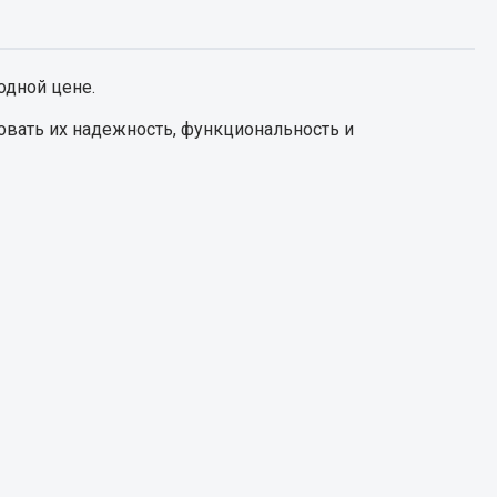
Запчасти КамАЗ
цепы
одной цене.
Двигатель
епов
овать их надежность, функциональность и
Система питания
Система выпуска газа
Система охлаждения
Сцепление
Коробка передач
Коробка передач ZF
Показать ещё
Весь раздел
Запчасти HOWO