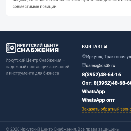
совместимые позиции.
Весь раздел
Весь раздел
Прочий инструмент
Ящики для инструмента и органайзеры
КОНТАКТЫ
Сумки для инструмента
Иркутск, Трактовая ул
Иркутский Центр Снабжения —
Хозяйственные товары
sales@ics38.ru
надёжный поставщик запчастей
Пушки тепловые
и инструмента для бизнеса
8(3952)48-64-16
Весь раздел
Опт: 8(3952)48-68-6
WhatsApp
WhatsApp опт
Заказать обратный звон
© 2026 Иркутский Центр Снабжения. Все права защищены.