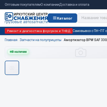
Оптовым покупателям
О компании
Доставка и оплата
Каталог
Самовывоз с ПН–ПТ с 
Ремонт и диагностика форсунок и ТНВД
Главная
Запчасти на полуприцепы
Амортизатор BPW SAF 330/
Отопи
В наличии
Цепи противоскольжения
подо
Автономны
ЦЕПИ РОССИЯ
Жидкостны
ЦЕПИ BOHU (Китай)
Отопители
Изготовление цепей на колеса BOHU
Подогрева
QITONG