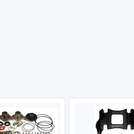
Двигатель
ий
Система питания
итания
Система выпуска газа
пуска газа
Система охлаждения
хлаждения
Коробка передач
Рулевое управление
 система
Тормозная система
Показать ещё
Показать ещё
Весь раздел
сти FAW
Фильтры
JSB
Mann-filter