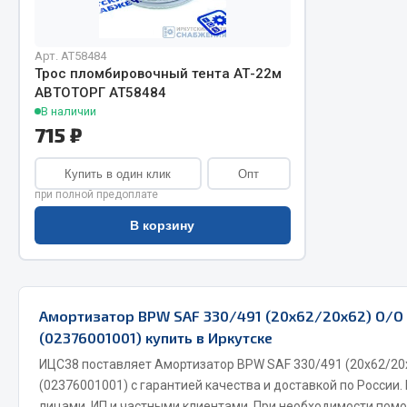
Арт. AT58484
Трос пломбировочный тента АТ-22м
АВТОТОРГ АТ58484
В наличии
715 ₽
Купить в один клик
Опт
Хозтовары
Шино
при полной предоплате
Горелки, баллоны, плитки газовые
В корзину
Автохимия
Замки
Вентили
Лампы паяльные, керосиновые
Инструмен
Сантехника
шиномонт
Амортизатор BPW SAF 330/491 (20х62/20х62) О/
Спецодежда
Материалы
(02376001001) купить в Иркутске
Лестницы, стремянки
ИЦС38 поставляет Амортизатор BPW SAF 330/491 (20х62/2
Товары для дома
(02376001001) с гарантией качества и доставкой по России
лицами, ИП и частными клиентами. При необходимости пом