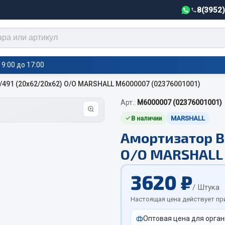
8(3952
9:00 до 17:00
491 (20х62/20х62) О/О MARSHALL М6000007 (02376001001)
Арт.:
М6000007 (02376001001)
тели салона,
Автотовары
греватели
В наличии
MARSHALL
Амортизатор B
Автозвук
е воздушные отопители
О/О MARSHALL 
Автокаталоги
е подогреватели
Аксессуары автомобильные
 салона
3620 ₽
Аптечки и знаки автомобил
тели тосола
/ Штука
Брызговики
Настоящая цена действует пр
Вентиляторы кабины
Оптовая цена для орган
Вымпела