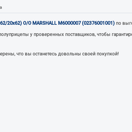
а
Запчасти на полупри
обильная электрика
х62/20х62) О/О MARSHALL М6000007 (02376001001)
по выг
Амортизаторы для полуприц
ы
 полуприцепы
у проверенных поставщиков, чтобы гарантир
 и предохранителей
рузочные
верены, что вы останетесь довольны своей покупкой!
ли и переключатели
е
ли кнопочные
ль массы
Показать ещё
Весь раздел
сти Урал
Запчасти ЯМЗ