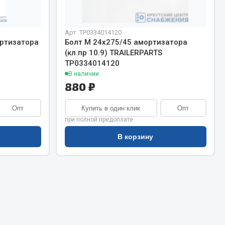
Сварочное оборудование
Сварочные материалы
Арт. ТР0334014120
ртизатора
Болт М 24х275/45 амортизатора
(кл.пр 10.9) TRAILERPARTS
ТР0334014120
В наличии
880 ₽
Весь раздел
Опт
Купить в один клик
Опт
при полной предоплате
В корзину
Автохимия
ы
3 ton
Abro
Agat auto
Alteco
Aвтосил