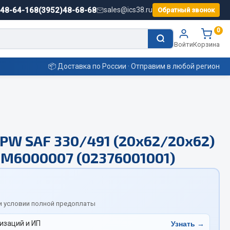
)48-64-16
8(3952)48-68-68
sales@ics38.ru
Обратный звонок
0
Войти
Корзина
📦 Доставка по России · Отправим в любой регион
Смазочные материалы
PW SAF 330/491 (20х62/20х62)
Масла
М6000007 (02376001001)
Охладжающие жидкости
Технические жидкости
ьные
и условии полной предоплаты
изаций и ИП
Узнать →