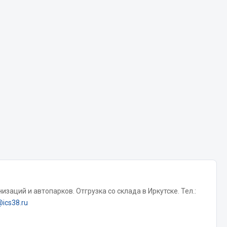
Chevron
Cosmo
Показать ещё
Весь раздел
Аккумуляторы
ТАВ
ЯМАЛ
Solite
ТЮМЕНЬ
OURSUN
заций и автопарков. Отгрузка со склада в Иркутске. Тел.:
FORVARD
@ics38.ru
DELТА