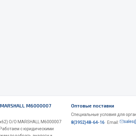
Весь раздел
Садовый инвентарь
монтаж
 для шиномонтажа
Весь раздел
т и оборудование для
жа
О MARSHALL М6000007
Оптовые поставки
 для ремонта шин и камер
Специальные условия для органи
sales
0х62) О/О MARSHALL М6000007
8(3952)48-64-16
· Email:
. Работаем с юридическими
ожем подобрать аналоги и